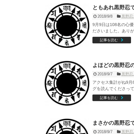
ともあれ黒野忍
2018/9/8
黒野忍
9月9日は108名の
ださいました。ありが
記事を読む
よほどの黒野忍
2018/9/7
黒野忍
アクセス集計がね9月
グを読んでくださって
記事を読む
まさかの黒野忍
2018/9/7
黒野忍