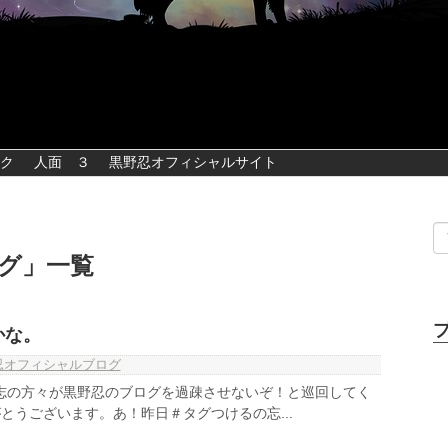
ク
人面 ３
黒野忍オフィシャルサイト
グ
」
一覧
かな。
忍オフィシャルブログ
の有志の方々が黒野忍のブログを過疎させないぞ！と巡回してく
とうございます。あ！昨日＃タグつけるの忘...