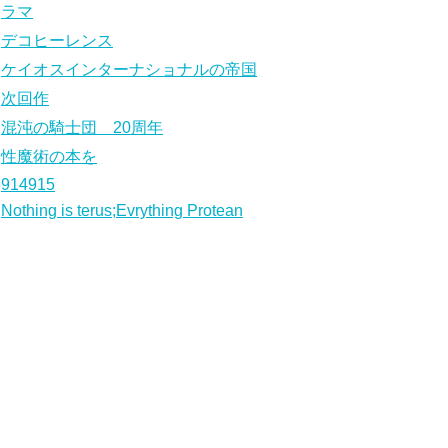
ラマ
デコヒーレンス
ケイオスインターナショナルの帝国
次回作
混沌の騎士団 20周年
性魔術の本を
914915
Nothing is terus;Evrything Protean