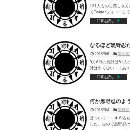
121人もの心美しき
てTwitterフォロー
記事を読む
なるほど黒野忍
2018/9/6
黒の書
9月8日の統計は81
計は出てない！まあ１
記事を読む
何か黒野忍のよ
2018/9/4
黒野忍
はっいっ！１４６名
した。なので黒野忍は黒の