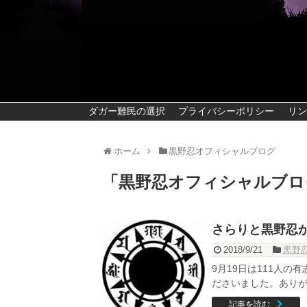
ダガー難民の選択
プライバシーポリシー
リン
ホーム
黒野忍オフィシャルブログ
「
黒野忍オフィシャルブロ
さらりと黒野忍
2018/9/21
黒野
9月19日は111人
ださいました。ありが
記事を読む