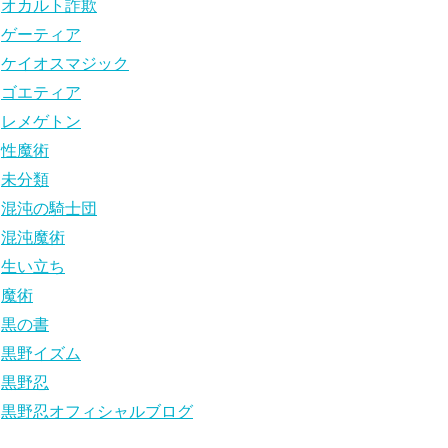
オカルト詐欺
ゲーティア
ケイオスマジック
ゴエティア
レメゲトン
性魔術
未分類
混沌の騎士団
混沌魔術
生い立ち
魔術
黒の書
黒野イズム
黒野忍
黒野忍オフィシャルブログ