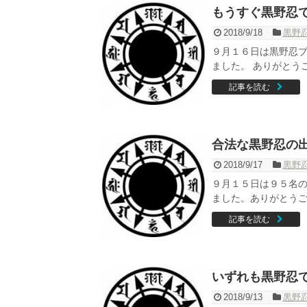
もうすぐ黒野忍
2018/9/18
黒野
９月１６日は黒野忍
ました。 ありがとう
記事を読む
合法な黒野忍の
2018/9/17
黒野
９月１５日は９５名
ました。ありがとうご
記事を読む
いずれも黒野忍
2018/9/13
黒野