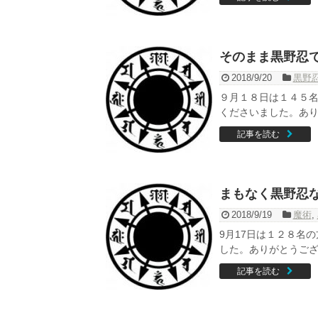
そのまま黒野忍
2018/9/20
黒野
９月１８日は１４５
くださいました。あり
記事を読む
まもなく黒野忍
2018/9/19
魔術
,
9月17日は１２８名
した。ありがとうございま
記事を読む