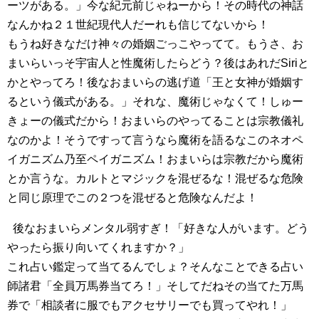
ーツがある。」今な紀元前じゃねーから！その時代の神話
なんかね２１世紀現代人だーれも信じてないから！
もうね好きなだけ神々の婚姻ごっこやってて。もうさ、お
まいらいっそ宇宙人と性魔術したらどう？後はあれだSiriと
かとやってろ！後なおまいらの逃げ道「王と女神が婚姻す
るという儀式がある。」それな、魔術じゃなくて！しゅー
きょーの儀式だから！おまいらのやってることは宗教儀礼
なのかよ！そうですって言うなら魔術を語るなこのネオペ
イガニズム乃至ペイガニズム！おまいらは宗教だから魔術
とか言うな。カルトとマジックを混ぜるな！混ぜるな危険
と同じ原理でこの２つを混ぜると危険なんだよ！
後なおまいらメンタル弱すぎ！「好きな人がいます。どう
やったら振り向いてくれますか？」
これ占い鑑定って当てるんでしょ？そんなことできる占い
師諸君「全員万馬券当てろ！」そしてだねその当てた万馬
券で「相談者に服でもアクセサリーでも買ってやれ！」