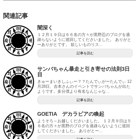
関連記事
闇深く
１２月１９日は６６名の方々が黒野忍のブログを過
疎らないように巡回してくださいました。 ありがと
ーありがとです。 欲しいものリス...
記事を読む
サンバちゃん暴走と引き寄せの法則3日
目
きゅーまいきしふぃー？？たんでぃがーたんでぃ 12
月28日、吉本さんのイベントでサンバちゃんが出た
ようです。多分僕より有名なんじゃな...
記事を読む
GOETIA デカラビアの喚起
ようそろ～お越しくださいました。 １２月９日は５
６名の方々が黒野のブログを過疎らないように巡回
してくださいました。 ありがとー...