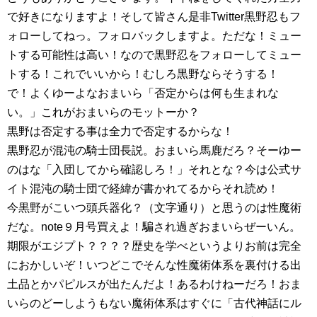
で好きになりますよ！そして皆さん是非Twitter黒野忍もフ
ォローしてねっ。フォロバックしますよ。ただな！ミュー
トする可能性は高い！なので黒野忍をフォローしてミュー
トする！これでいいから！むしろ黒野ならそうする！
で！よくゆーよなおまいら「否定からは何も生まれな
い。」これがおまいらのモットーか？
黒野は否定する事は全力で否定するからな！
黒野忍が混沌の騎士団長説。おまいら馬鹿だろ？そーゆー
のはな「入団してから確認しろ！」それとな？今は公式サ
イト混沌の騎士団で経緯が書かれてるからそれ読め！
今黒野がこいつ頭兵器化？（文字通り）と思うのは性魔術
だな。note９月号買えよ！騙され過ぎおまいらぜーいん。
期限がエジプト？？？？歴史を学べというよりお前は完全
におかしいぞ！いつどこでそんな性魔術体系を裏付ける出
土品とかパピルスが出たんだよ！あるわけねーだろ！おま
いらのどーしようもない魔術体系はすぐに「古代神話にル