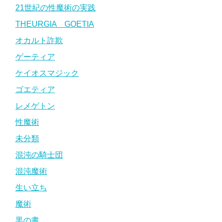
21世紀の性魔術の実践
THEURGIA GOETIA
オカルト詐欺
ゲーティア
ケイオスマジック
ゴエティア
レメゲトン
性魔術
未分類
混沌の騎士団
混沌魔術
生い立ち
魔術
黒の書