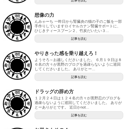
記事を読む
想像の力
んみゃーち 一昨日から腎臓炎の猫の子のご飯を一部
手作りしていますロイヤルカナン腎臓サポートに、
ひじきティースプーン２、竹炭だいたい３...
記事を読む
やりきった感を乗り越えろ！
ようそろ～お越しくださいました。 ６月１９日は８
６名の方々が黒野のブログを過疎らないように巡回
してくださいました。 ありがとー...
記事を読む
ドラッグの辞め方
１２月２４日は１２４名の方々が黒野忍のブログを
過疎らないように巡回してくださいました。 ありが
とーありがとです。 近日かnot...
記事を読む