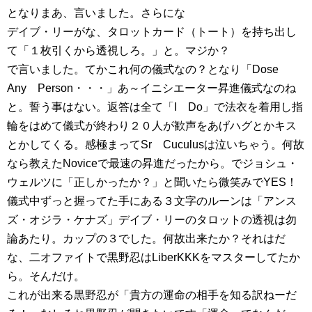
となりまあ、言いました。さらにな
デイブ・リーがな、タロットカード（トート）を持ち出し
て「１枚引くから透視しろ。」と。マジか？
で言いました。てかこれ何の儀式なの？となり「Dose
Any Person・・・」あ～イニシエーター昇進儀式なのね
と。誓う事はない。返答は全て「I Do」で法衣を着用し指
輪をはめて儀式が終わり２０人が歓声をあげハグとかキス
とかしてくる。感極まってSr Cuculusは泣いちゃう。何故
なら教えたNoviceで最速の昇進だったから。でジョシュ・
ウェルツに「正しかったか？」と聞いたら微笑みでYES！
儀式中ずっと握ってた手にある３文字のルーンは「アンス
ズ・オジラ・ケナズ」デイブ・リーのタロットの透視は勿
論あたり。カップの３でした。何故出来たか？それはだ
な、二オファイトで黒野忍はLiberKKKをマスターしてたか
ら。そんだけ。
これが出来る黒野忍が「貴方の運命の相手を知る訳ねーだ