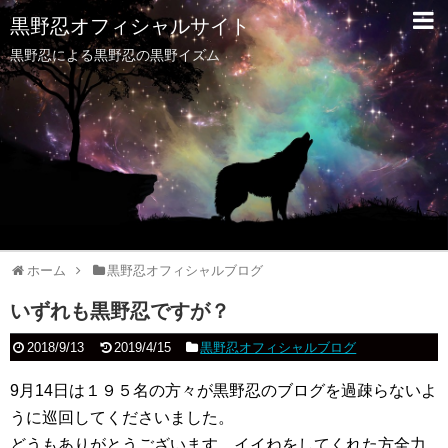
黒野忍オフィシャルサイト
黒野忍による黒野忍の黒野イズム
ホーム
黒野忍オフィシャルブログ
いずれも黒野忍ですが？
2018/9/13
2019/4/15
黒野忍オフィシャルブログ
9月14日は１９５名の方々が黒野忍のブログを過疎らないよ
うに巡回してくださいました。
どうもありがとうございます。イイねをしてくれた方全力