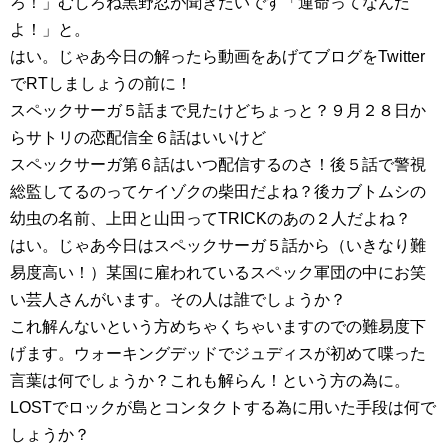
ろ！」むしろね黒野忍が聞きたいです「運命ってなんだ
よ！」と。
はい。じゃあ今日の解ったら動画をあげてブログをTwitter
でRTしましょうの前に！
スペックサーガ５話まで見たけどちょっと？９月２８日か
らサトリの恋配信全６話はいいけど
スペックサーガ第６話はいつ配信するのさ！後５話で警視
総監してるのってケイゾクの柴田だよね？後カブトムシの
幼虫の名前、上田と山田ってTRICKのあの２人だよね？
はい。じゃあ今日はスペックサーガ５話から（いきなり難
易度高い！）某国に雇われているスペック軍団の中にお笑
い芸人さんがいます。その人は誰でしょうか？
これ解んないという方めちゃくちゃいますのでの難易度下
げます。ウォーキングデッドでジュディスが初めて喋った
言葉は何でしょうか？これも解らん！という方の為に。
LOSTでロックが島とコンタクトする為に用いた手段は何で
しょうか？