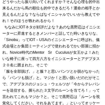
どうやったら振り向いてくれますか？そんな心理を的中出
来るんだから馬の順位も的中できるだろ！運命の相手とか
見えるんだよな？ならばなイニシャルでいいから教えてや
れ！そのほうが救われるから！
ちなみにIOTネタが好評だよな？あのな黒野忍はイニシエ
ーターに昇進するときメンバーと話してた時いきなりな、
「Sinobu」ってIOT－USAのイニシエーターに呼ばれ、儀
式会場とか集団ミーティングで使われるでかい部屋に招か
れ、Novice時代のMentor Sr Cuculusが女王かよ！みた
いな椅子に座って四方八方をイニシエーターとアデプタス
２０名に囲まれた。そこで
「服を全部脱げ。」と服？と思いパンツとか脱がなかった
ら「パンツも脱げ」と。マジか！と思い脱いだのだがそこ
で、アデプタスのジョシュ・ウェルツが「今からテレパシ
ーを送信する、握られた３文字のルーンを当てろ！」って
言われてこれもマジか？と。そこで黒野忍は「ルーンを視
覚化してください。それをあてます。」といってオッケー