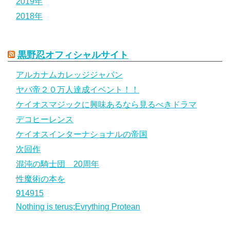
2019年
2018年
黒野忍オフィシャルサイト
アルカナムカレッジジャパン
ヤバ帝２０万人達成イベント！！
ケイオスマジックに興味あるなら見るべきドラマ
デコヒーレンス
ケイオスインターナショナルの帝国
次回作
混沌の騎士団 20周年
性魔術の本を
914915
Nothing is terus;Evrything Protean