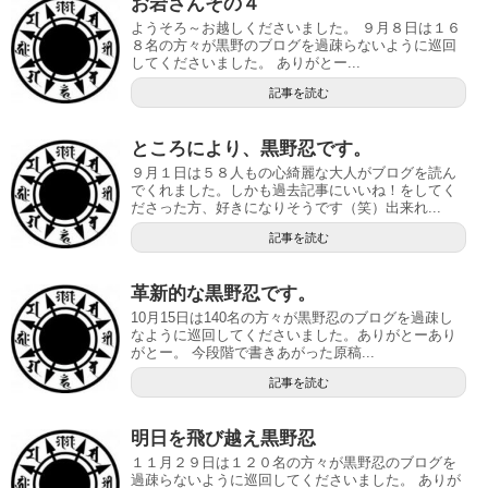
お岩さんその４
ようそろ～お越しくださいました。 ９月８日は１６
８名の方々が黒野のブログを過疎らないように巡回
してくださいました。 ありがとー...
記事を読む
ところにより、黒野忍です。
９月１日は５８人もの心綺麗な大人がブログを読ん
でくれました。しかも過去記事にいいね！をしてく
ださった方、好きになりそうです（笑）出来れ...
記事を読む
革新的な黒野忍です。
10月15日は140名の方々が黒野忍のブログを過疎し
なように巡回してくださいました。ありがとーあり
がとー。 今段階で書きあがった原稿...
記事を読む
明日を飛び越え黒野忍
１１月２９日は１２０名の方々が黒野忍のブログを
過疎らないように巡回してくださいました。 ありが