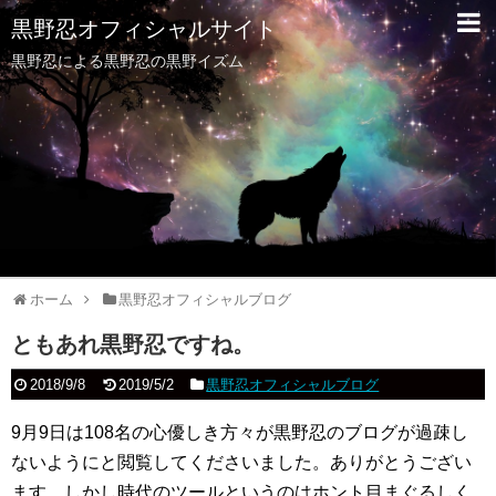
黒野忍オフィシャルサイト
黒野忍による黒野忍の黒野イズム
ホーム
黒野忍オフィシャルブログ
ともあれ黒野忍ですね。
2018/9/8
2019/5/2
黒野忍オフィシャルブログ
9月9日は108名の心優しき方々が黒野忍のブログが過疎し
ないようにと閲覧してくださいました。ありがとうござい
ます。しかし時代のツールというのはホント目まぐるしく