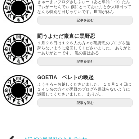
きゅーまいブログきしふぃー（あと単語１つ）たん
でぃがーたんでぃ 僕にとってお正月とか大晦日って
なんら特別な日じゃないです。世間が休ん...
記事を読む
闘うよただ素直に黒野忍
１月２６日は１２６人の方々が黒野忍のブログを過
疎らないように巡回してくださいました。 ありがと
ーありがとーです。 黒の書はある...
記事を読む
GOETIA ベレトの喚起
ようそろ～お越しくださいました。 １０月１４日は
１４５名の方々が黒野のブログを過疎らないように
巡回してくださいました。 ありが...
記事を読む