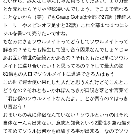
ないから。みんなじゃんじゃん買ってください。１０万部
とか売れたらそりゃ印税凄いんでしょう。そこまで売れる
ことないから（笑）でもGraap Gohuは全部で27話（連続ス
トーリーやスピンオフ足すと32話）これ全部１つ１つにシ
ジルを書いて売りたいですね。
ちなみにさぁソウルメイトってどうしてソウルメイトって
解るの？そもそも転生して巡り合う因果なんでしょ？じゃ
あお互い前世の記憶とかあるの？それともただ単にソウル
メイトに巡り合いたい！と思ってるの？そして最大の謎！
81億もの人口でソウルメイトに遭遇できる人はもう
この世で運命使い果たした人だと思うんだけどそこんとこ
どうなの？それともいかれぽんちきが口説き落とす言葉で
「君は僕のソウルメイトなんだよ。」とか言うの？はっき
り言おう！
おまいらの魂に伴侶なんていない！ソウルというのはそれ
自体なーんも出来ない。意志と知覚という2重性を兼ね備え
て初めてソウルは何かを経験する事が出来る。なのでソウ