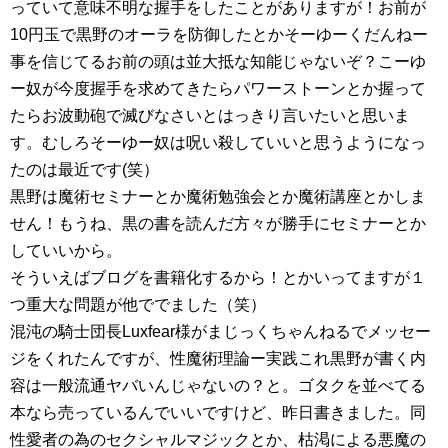
っていて意味不明な握手をしたことがありますが！お前が
10円玉で黒野のオーラを防御したとかそーゆーくだんねー
事を信じてるお前の頭は並大抵な知能じゃないぞ？こーゆ
ー奴が今度握手を求めてきたらパワーストーンとか握って
たらお波動砲で滅びなさいとはっきり言いたいと思いま
す。むしろそーゆー奴は呪い殺していいと思うようになっ
たのは最近です(笑）
黒野は魔術セミナーとか魔術勉強会とか魔術講座とかしま
せん！もうね、黒の書を読んだ方々が勝手にセミナーとか
していいから。
そういえばブログを書籍化するから！とかいってますが１
つ重大な問題が他ででました（笑）
混沌の騎士団長Luxfear様がまじっくちゃんねるでメッセー
ジをくれたんですが、性魔術理論ー実践これ黒野が書く内
容は一般流通ヤバいんじゃないの？と。ゴタクを並べてる
本なら売っているんでいいですけど、昨日書きました。同
性愛者の為のセクシャルマジックとか、枯渇による悪魔の