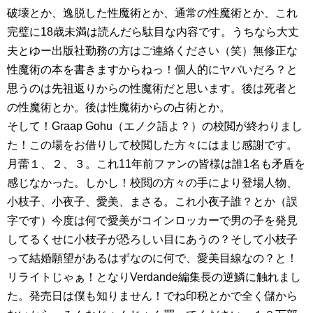
破壊とか、逸脱した性魔術とか、通常の性魔術とか、これ
完璧に18歳未満は読んだら駄目な内容です。うちなら大丈
夫とゆー出版社勤務の方はご連絡ください（笑）無修正な
性魔術の本を書きますからねっ！個人的にヤバいだろ？と
思うのは先祖返りからの性魔術だと思います。後は死者と
の性魔術とか。後は性魔術からの占術とか。
そして！Graap Gohu（エノク語よ？）の校閲が終わりまし
た！この場をお借りして校閲した方々にはまじ感謝です。
月蕾１、２、３。これ11年前ファンの皆様は誰1名も矛盾を
感じなかった。しかし！校閲の方々の手により登場人物、
小枝子、小夜子、愛美、まさる。これ小夜子誰？とか（誤
字です）今度は何で愛美がコインロッカーで男の子を発見
してるくせに小枝子が恐ろしい目にあうの？そして小枝子
って結婚願望があるはずなのに何で、愛美目線なの？と！
リライトじゃぁ！となりVerdande編集長の逆鱗に触れまし
た。発売日は僕も知りません！でね印税とかで全く儲から