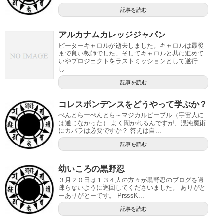
記事を読む
アルカナムカレッジジャパン
ピーターキャロルが逝去しました。キャロルは最後
まで良い教師でした。そしてキャロルと共に進めて
いやプロジェクトをラストミッションとして遂行
し...
記事を読む
コレスポンデンスをどうやって学ぶか？
ぺんとらーぺんとら～マジカルピープル（宇宙人に
は通じなかった） よく聞かれるんですが、混沌魔術
にカバラは必要ですか？ 答えは自...
記事を読む
幼いころの黒野忍
３月２０日は１３４人の方々が黒野忍のブログを過
疎らないように巡回してくださいました。 ありがと
ーありがとーです。 PrsssK...
記事を読む