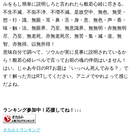
ルをもし簡単に説明しろと言われたら般若心経に尽きる。
不生不滅、不垢不浄、不増不減。是故空中、無色、無受・
想・行・識、無眼・耳・鼻・舌・身・意、無色・声・香・
味・触・法。無眼界、乃至、無意識界。無無明・亦無無明
尽、乃至、無老死、亦無老死尽。無苦・集・滅・道。無
智、亦無得。以無所得！
意味自分で調べて。ソウルが実に見事に説明されているか
ら！般若心経レベルで言ってお前の魂の伴侶はいません！
はい。じゃあ今日のRTお題は「いっぺん死んでみる？」で
す！解った方はRTしてください。アニメでやれよって感じ
だよね。
ランキング参加中！応援してね！
↓↓↓
オカルトランキング