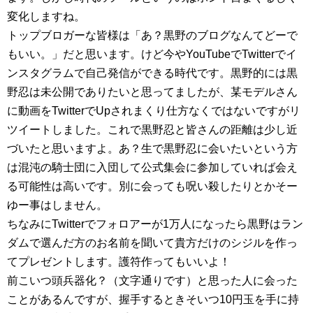
変化しますね。
トップブロガーな皆様は「あ？黒野のブログなんてどーで
もいい。」だと思います。けど今やYouTubeでTwitterでイ
ンスタグラムで自己発信ができる時代です。黒野的には黒
野忍は未公開でありたいと思ってましたが、某モデルさん
に動画をTwitterでUpされまくり仕方なくではないですがリ
ツイートしました。これで黒野忍と皆さんの距離は少し近
づいたと思いますよ。あ？生で黒野忍に会いたいという方
は混沌の騎士団に入団して公式集会に参加していれば会え
る可能性は高いです。別に会っても呪い殺したりとかそー
ゆー事はしません。
ちなみにTwitterでフォロアーが1万人になったら黒野はラン
ダムで選んだ方のお名前を聞いて貴方だけのシジルを作っ
てプレゼントします。護符作ってもいいよ！
前こいつ頭兵器化？（文字通りです）と思った人に会った
ことがあるんですが、握手するときそいつ10円玉を手に持