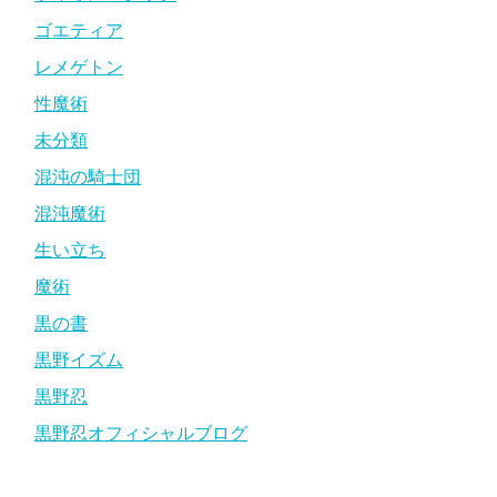
ゴエティア
レメゲトン
性魔術
未分類
混沌の騎士団
混沌魔術
生い立ち
魔術
黒の書
黒野イズム
黒野忍
黒野忍オフィシャルブログ