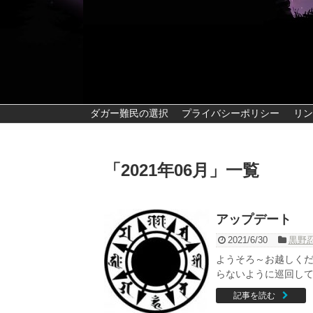
ダガー難民の選択
プライバシーポリシー
リン
「
2021年06月
」
一覧
アップデート
2021/6/30
黒野
ようそろ～お越しくだ
らないように巡回してく
記事を読む