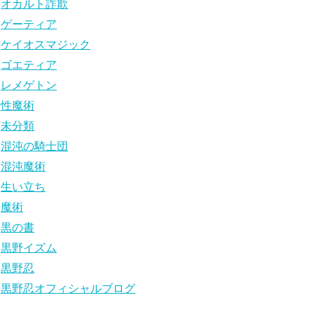
オカルト詐欺
ゲーティア
ケイオスマジック
ゴエティア
レメゲトン
性魔術
未分類
混沌の騎士団
混沌魔術
生い立ち
魔術
黒の書
黒野イズム
黒野忍
黒野忍オフィシャルブログ