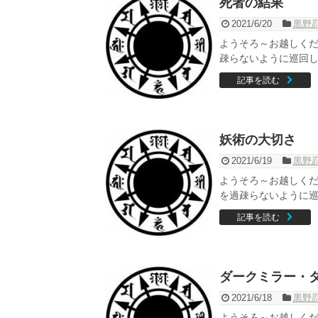
死者の結果
2021/6/20
黒野
ようそろ～お越しくだ
疎らないように巡回して
記事を読む
妖術の大切さ
2021/6/19
黒野
ようそろ～お越しくだ
を過疎らないように巡回
記事を読む
ダークミラー・
2021/6/18
黒野
ようそろ～お越しくだ