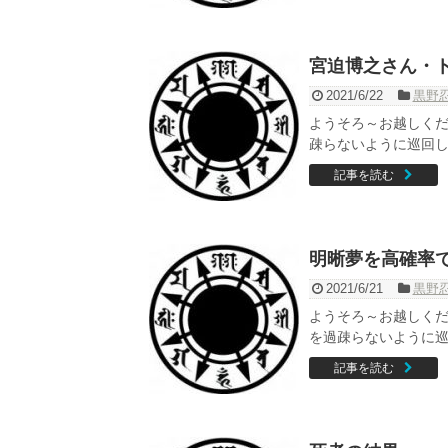
宮迫博之さん・
2021/6/22
黒野
ようそろ～お越しくだ
疎らないように巡回して
記事を読む
明晰夢を高確率
2021/6/21
黒野
ようそろ～お越しくだ
を過疎らないように巡回
記事を読む