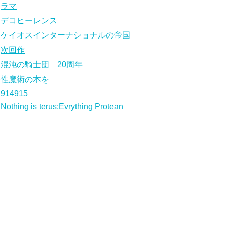
ラマ
デコヒーレンス
ケイオスインターナショナルの帝国
次回作
混沌の騎士団 20周年
性魔術の本を
914915
Nothing is terus;Evrything Protean