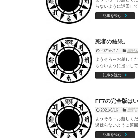
らないように巡回してく
記事を読む
死者の結果。
2021/6/17
黒野
ようそろ～お越しくだ
らないように巡回してく
記事を読む
FF7の完全版は
2021/6/16
黒野
ようそろ～お越しくだ
過疎らないように巡回し
記事を読む