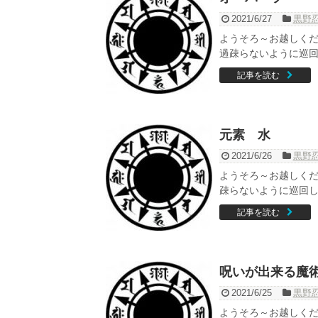
2021/6/27
黒野
ようそろ～お越しくだ
過疎らないように巡回し
記事を読む
元素 水
2021/6/26
黒野
ようそろ～お越しく
疎らないように巡回し
記事を読む
呪いが出来る魔
2021/6/25
黒野
ようそろ～お越しくだ