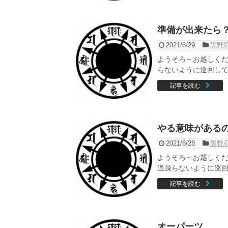
準備が出来たら
2021/6/29
黒野
ようそろ～お越しくだ
らないように巡回してく
記事を読む
やる意味がある
2021/6/28
黒野
ようそろ～お越しく
過疎らないように巡回
記事を読む
オーパーツ