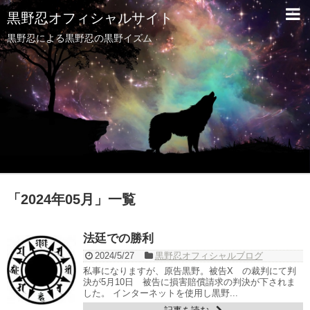
黒野忍オフィシャルサイト
黒野忍による黒野忍の黒野イズム
「
2024年05月
」
一覧
法廷での勝利
2024/5/27
黒野忍オフィシャルブログ
私事になりますが、原告黒野。被告X の裁判にて判
決が5月10日 被告に損害賠償請求の判決が下されま
した。 インターネットを使用し黒野...