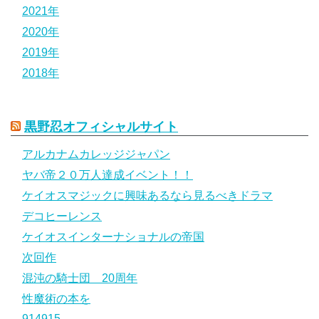
2021年
2020年
2019年
2018年
黒野忍オフィシャルサイト
アルカナムカレッジジャパン
ヤバ帝２０万人達成イベント！！
ケイオスマジックに興味あるなら見るべきドラマ
デコヒーレンス
ケイオスインターナショナルの帝国
次回作
混沌の騎士団 20周年
性魔術の本を
914915