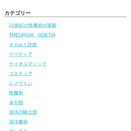
カテゴリー
21世紀の性魔術の実践
THEURGIA GOETIA
オカルト詐欺
ゲーティア
ケイオスマジック
ゴエティア
レメゲトン
性魔術
未分類
混沌の騎士団
混沌魔術