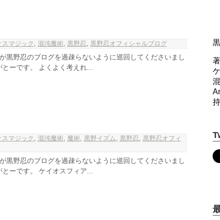
オスマジック
,
混沌魔術
,
黒野忍
,
黒野忍オフィシャルブログ
方々が黒野忍のブログを過疎らないように巡回してくださいまし
著
とーです。 よくよく考えれ...
A
T
オスマジック
,
混沌魔術
,
魔術
,
黒野イズム
,
黒野忍
,
黒野忍オフィ
方々が黒野忍のブログを過疎らないように巡回してくださいまし
とーです。 ケイオスフィア...