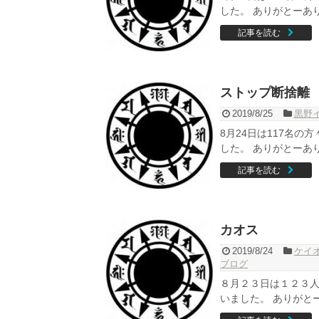
した。 ありがとーあり
記事を読む
ストップ断捨離
2019/8/25
黒野
8月24日は117名
した。 ありがとーあり
記事を読む
カオス
2019/8/24
ケイ
ブログ
８月２３日は１２３
いました。 ありがとー