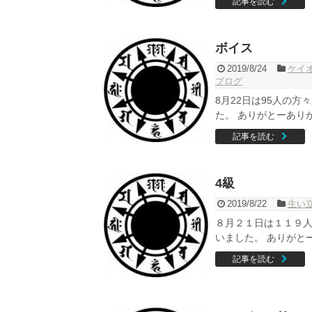
記事を読む
ボイス
2019/8/24
ケイ
ブログ
8月22日は95人の
た。 ありがとーありが
記事を読む
4級
2019/8/22
生い
８月２１日は１１９
いました。 ありがとー
記事を読む