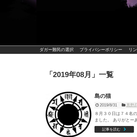
ダガー難民の選択
プライバシーポリシー
リン
「
2019年08月
」
一覧
島の猫
2019/8/31
黒野
８月３０日は７４名
ました。 ありがとーあ
記事を読む