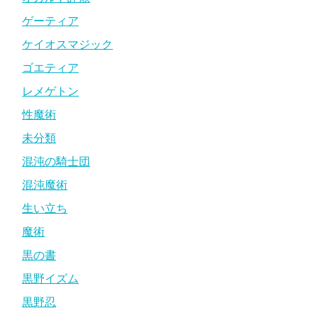
ゲーティア
ケイオスマジック
ゴエティア
レメゲトン
性魔術
未分類
混沌の騎士団
混沌魔術
生い立ち
魔術
黒の書
黒野イズム
黒野忍