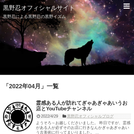
黒野忍オフィシャルサイト
黒野忍による黒野忍の黒野イズム
「
2022年04月
」
一覧
霊感ある人が訪れてぎゃあぎゃあいうお
店とYouTubeチャンネル
2022/4/29
黒野忍オフィシャルブログ
ようそろ～お越しくださいました。 昨日ですが、霊感
がある人が必ずそのお店に行きなんかぎゃあぎゃあい
う古美術に行ってまいりました。 ...