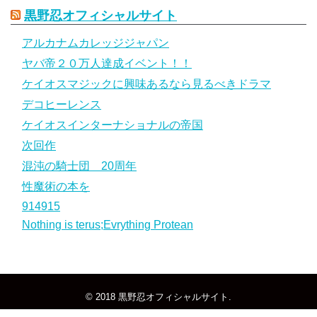
黒野忍オフィシャルサイト
アルカナムカレッジジャパン
ヤバ帝２０万人達成イベント！！
ケイオスマジックに興味あるなら見るべきドラマ
デコヒーレンス
ケイオスインターナショナルの帝国
次回作
混沌の騎士団 20周年
性魔術の本を
914915
Nothing is terus;Evrything Protean
© 2018
黒野忍オフィシャルサイト
.