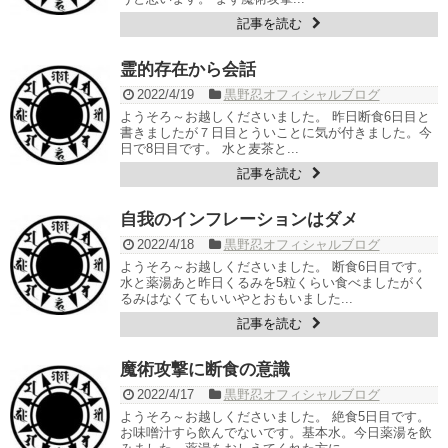
記事を読む
霊的存在から会話
2022/4/19
黒野忍オフィシャルブログ
ようそろ～お越しくださいました。 昨日断食6日目と
書きましたが７日目とういことに気が付きました。今
日で8日目です。 水と麦茶と...
記事を読む
自我のインフレーションはダメ
2022/4/18
黒野忍オフィシャルブログ
ようそろ～お越しくださいました。 断食6日目です。
水と薬湯あと昨日くるみを5粒くらい食べましたがく
るみはなくてもいいやとおもいました...
記事を読む
魔術攻撃に断食の意識
2022/4/17
黒野忍オフィシャルブログ
ようそろ～お越しくださいました。 絶食5日目です。
お味噌汁すら飲んでないです。基本水。今日薬湯を飲