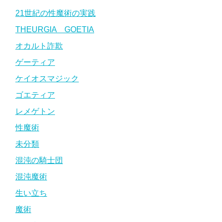
21世紀の性魔術の実践
THEURGIA GOETIA
オカルト詐欺
ゲーティア
ケイオスマジック
ゴエティア
レメゲトン
性魔術
未分類
混沌の騎士団
混沌魔術
生い立ち
魔術