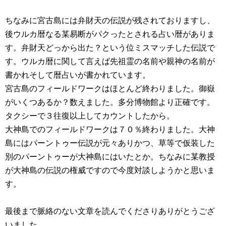
ちなみに宮古島には弁財天の伝説が残されておりますし、
後ウルカ暦なる某易断がパクったとされる占い暦がありま
す。弁財天どっから出た？という位ミスマッチした伝説で
す。ウルカ暦に関して言えば先祖霊の名前や親神の名前が
書かれそして暦占いが書かれています。
宮古島のフィールドワークはほとんど終わりました。御嶽
がいくつあるか？数えました。多分博物館より正確です。
タクシーで３往復以上してカウントしたから。
大神島でのフィールドワークは７０％終わりました。大神
島にはパーントゥー伝説が元々ありかつ、草等で仮装した
別のパーントゥーが大神島にはいたとか。ちなみに某教授
が大神島の伝説の権威ですので今度対談しようかと思いま
す。
最後まで脈絡のない文章を読んでくださりありがとうござ
いました。