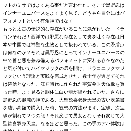
ットのミサではよくある事だと言われた。そこで黒野忍は
インナーユニバースをよくよく見て、どうやら自分にはバ
フォメットという有角神ではなく
もっと太古の伝説的な存在がいることに気が付いた。ドラ
ゴンそれだ！西洋では邪悪な存在として炎を吐く存在は日
本や中国では神聖な生物として扱われている。この矛盾点
は何なのか？それは黒野忍にとってインナーユニバースの
中で善と悪を兼ね備えるバフォメットに変わる存在なのだ
と気が付いてハイマジックの扉を開け、ドラコニックマジ
ックという理論と実践を完成させた。数十年が過ぎてそれ
は確信となった。江戸時代に作られた宇賀弁財天仏像を買
った時、よく見ると胴体に白い龍が描かれていた。さらに
黒野忍の混沌の神である、大聖歓喜双身天皇の古い次第書
を凄い高額で購入した時、観想の方法がまず、宝珠、次宝
珠が割れて２つの龍！それ変じて男女となりそれ変じて大
聖歓喜双身天皇。なるほどと思った。この手のアハ体験は