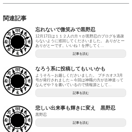
関連記事
忘れないで微笑みで黒野忍
12月17日は１１２人の方々が黒野忍のブログを過疎
らないように巡回してくださいました。 ありがとー
ありがとーです。いいね！を押してく...
記事を読む
なろう系に投稿してもいいかも
ようそろ～お越しくださいました。 プチカオス3月
号が発行されました～今回は神職の方が古神道って
なんぞや？を書いているので情報源として...
記事を読む
悲しい出来事も輝きに変え 黒野忍
黒野忍
記事を読む