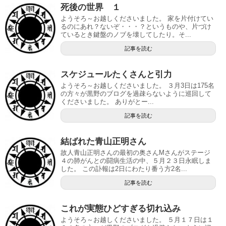
死後の世界 １
ようそろ～お越しくださいました。 家を片付けてい
るのにあれ？ないぞ・・・？というものや、片づけ
ているとき鍵盤のノブを壊してしたり。そ...
記事を読む
スケジュールたくさんと引力
ようそろ～お越しくださいました。 ３月3日は175名
の方々が黒野のブログを過疎らないように巡回して
くださいました。 ありがとー...
記事を読む
結ばれた青山正明さん
故人青山正明さんの最初の奥さんMさんがステージ
４の肺がんとの闘病生活の中、５月２３日永眠しま
した。 この訃報は2日にわたり番う方2名...
記事を読む
これが実態ひどすぎる切れ込み
ようそろ～お越しくださいました。 ５月１７日は１