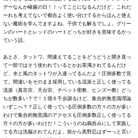
デーなんか峻厳の日！！ってことになるんだけど、これだ
ーれも考えてないで都合よく使い分けてるからほんと使え
ない魔術を学んでますよね。子供でも解るでしょ。グリー
ンのハートとレッドのハートどっちが好きを意味するかっ
ていう話。
あとさ、タットワ。間違えてることをどうどうと開き直っ
て一部ではそう使われているとかお茶濁されてるんだけ
ど、水と風のタットワが入違ってるんだよ！圧倒多数で見
て。間違いをそのまま採用している流派と正しく使ってる
流派（真言宗、天台宗、チベット密教、ヒンズー教）どっ
ちが数多い？で！１億６千歩譲るけど、集合的無意識理論
いずこへ？？正しく使っている圧倒多数の方々の方が多い
わけで集合的無意識のアクセスも圧倒多数正しく使ってる
方々の方が多いわけだ！こういうのね鵜呑みにして実践し
てる方は洗脳されてんだよ。前から黒野忍はずーっと言い