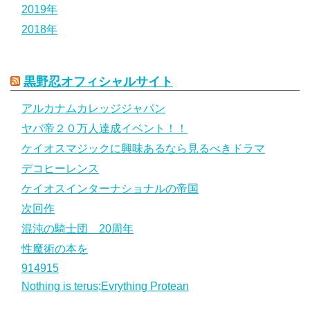
2019年
2018年
黒野忍オフィシャルサイト
アルカナムカレッジジャパン
ヤバ帝２０万人達成イベント！！
ケイオスマジックに興味あるなら見るべきドラマ
デコヒーレンス
ケイオスインターナショナルの帝国
次回作
混沌の騎士団 20周年
性魔術の本を
914915
Nothing is terus;Evrything Protean