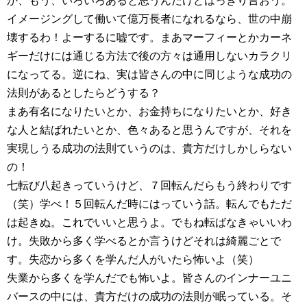
か、もう、いろいろあると思うんだけどはっきり言おう。
イメージングして働いて億万長者になれるなら、世の中崩
壊するわ！よーするに嘘です。まあマーフィーとかカーネ
ギーだけには通じる方法で後の方々は通用しないカラクリ
になってる。逆にね、実は皆さんの中に同じような成功の
法則があるとしたらどうする？
まあ有名になりたいとか、お金持ちになりたいとか、好き
な人と結ばれたいとか、色々あると思うんですが、それを
実現しうる成功の法則ていうのは、貴方だけしかしらない
の！
七転び八起きっていうけど、７回転んだらもう終わりです
（笑）学べ！５回転んだ時にはっていう話。転んでもただ
は起きぬ。これでいいと思うよ。でもね転ばなきゃいいわ
け。失敗から多く学べるとか言うけどそれは綺麗ごとで
す。失恋から多くを学んだ人がいたら怖いよ（笑）
失業から多くを学んだでも怖いよ。皆さんのインナーユニ
バースの中には、貴方だけの成功の法則が眠っている。そ