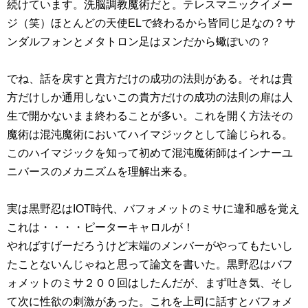
続けています。洗脳調教魔術だと。テレスマニックイメー
ジ（笑）ほとんどの天使ELで終わるから皆同じ足なの？サ
ンダルフォンとメタトロン足はヌンだから蠍ぽいの？
でね、話を戻すと貴方だけの成功の法則がある。それは貴
方だけしか通用しないこの貴方だけの成功の法則の扉は人
生で開かないまま終わることが多い。これを開く方法その
魔術は混沌魔術においてハイマジックとして論じられる。
このハイマジックを知って初めて混沌魔術師はインナーユ
ニバースのメカニズムを理解出来る。
実は黒野忍はIOT時代、バフォメットのミサに違和感を覚え
これは・・・・ピーターキャロルが！
やればすげーだろうけど末端のメンバーがやってもたいし
たことないんじゃねと思って論文を書いた。黒野忍はバフ
ォメットのミサ２００回はしたんだが、まず吐き気、そし
て次に性欲の刺激があった。これを上司に話すとバフォメ