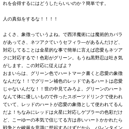
れを会得するにはどうしたらいいのか？簡単です。
人の真似をするな！！！！
よくさ、象徴っていうよね。で西洋魔術には魔術的カバラ
があってさ、ネツアクていうセフィラ―があるんだけど、
対応してることは金星的な事で簡単に言えば恋愛もネツア
クに対応するで！色彩がグリーン。もうね黒野忍は吐き気
がします。この対応に従えばよ？
おまいらは、グリーン色でハートマーク書くと恋愛の象徴
なんだな！！でグリーン補色のレッドであるハートは恋愛
じゃないんだな！！世の中見てみろよ。グリーンのハート
なんて体に優しいもので作ったスポーツドリンクで使われ
ていて、レッドのハートが恋愛の象徴として使われてるん
だよ！ちなみにレッドは火星に対応しゲブラーの色彩だけ
ど、こーゆーの本気で信じてる方は赤いハートかかれたら
戦争とか峻厳を意識に想起するはずだから、バレンタイン