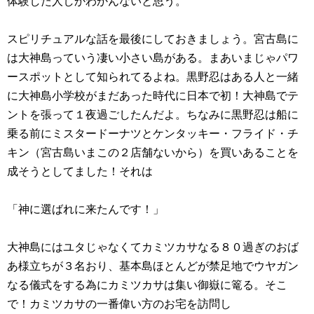
体験した人しかわかんないと思う。
スピリチュアルな話を最後にしておきましょう。宮古島に
は大神島っていう凄い小さい島がある。まあいまじゃパワ
ースポットとして知られてるよね。黒野忍はある人と一緒
に大神島小学校がまだあった時代に日本で初！大神島でテ
ントを張って１夜過ごしたんだよ。ちなみに黒野忍は船に
乗る前にミスタードーナツとケンタッキー・フライド・チ
キン（宮古島いまこの２店舗ないから）を買いあることを
成そうとしてました！それは
「神に選ばれに来たんです！」
大神島にはユタじゃなくてカミツカサなる８０過ぎのおば
あ様立ちが３名おり、基本島ほとんどが禁足地でウヤガン
なる儀式をする為にカミツカサは集い御嶽に篭る。そこ
で！カミツカサの一番偉い方のお宅を訪問し