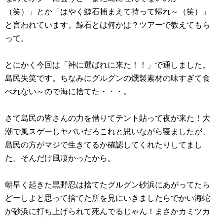
（笑）」とか「はやく鯨石捕まえて持って帰れ～（笑）」
と言われています。鯨石とは何かは？ツアーで教えてもら
って。
とにかく今回は「神に選ばれに来た！！」で通しました。
島民失笑です。ちなみにグルグンの燻製素材の味すぎて食
べれない～ので海に捨てた・・・。
さて島民の皆さんの力を借りてテント貼って夜が来た！大
潮で風スゲーしヤバいだろこれと思いながら寝ましたが、
島民の方がマジで生きてるか確認してくれたりしてまし
た。そんだけ風凄かったから。
朝早く起きた黒野忍は捨てたグルグン砂浜にあがってたら
どーしよと思って捨てた所を見にいきましたらでかい海蛇
が砂浜に打ち上げられて死んでるじゃん！まさかカミツカ