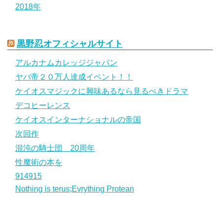
2018年
黒野忍オフィシャルサイト
アルカナムカレッジジャパン
ヤバ帝２０万人達成イベント！！
ケイオスマジックに興味あるなら見るべきドラマ
デコヒーレンス
ケイオスインターナショナルの帝国
次回作
混沌の騎士団 20周年
性魔術の本を
914915
Nothing is terus;Evrything Protean