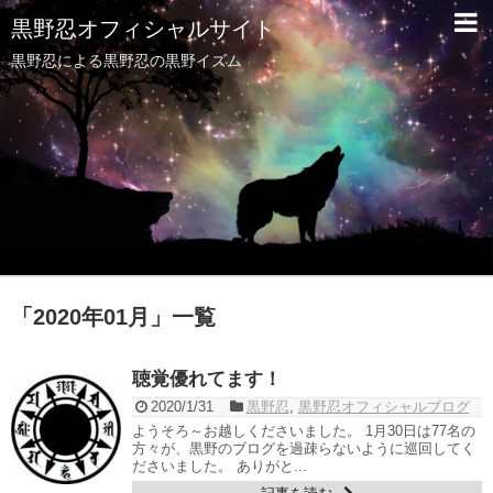
黒野忍オフィシャルサイト
黒野忍による黒野忍の黒野イズム
「
2020年01月
」
一覧
聴覚優れてます！
2020/1/31
黒野忍
,
黒野忍オフィシャルブログ
ようそろ～お越しくださいました。 1月30日は77名の
方々が、黒野のブログを過疎らないように巡回してく
ださいました。 ありがと...