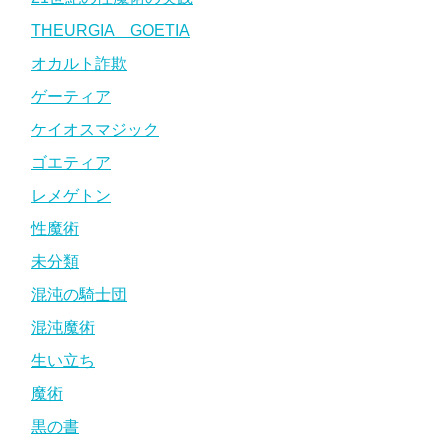
THEURGIA GOETIA
オカルト詐欺
ゲーティア
ケイオスマジック
ゴエティア
レメゲトン
性魔術
未分類
混沌の騎士団
混沌魔術
生い立ち
魔術
黒の書