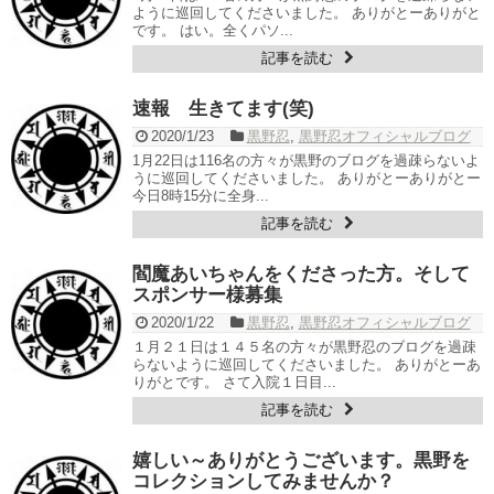
ように巡回してくださいました。 ありがとーありがと
です。 はい。全くパソ...
記事を読む
速報 生きてます(笑)
2020/1/23
黒野忍
,
黒野忍オフィシャルブログ
1月22日は116名の方々が黒野のブログを過疎らないよ
うに巡回してくださいました。 ありがとーありがとー
今日8時15分に全身...
記事を読む
閻魔あいちゃんをくださった方。そして
スポンサー様募集
2020/1/22
黒野忍
,
黒野忍オフィシャルブログ
１月２１日は１４５名の方々が黒野忍のブログを過疎
らないように巡回してくださいました。 ありがとーあ
りがとです。 さて入院１日目...
記事を読む
嬉しい～ありがとうございます。黒野を
コレクションしてみませんか？