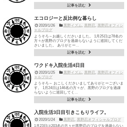
記事を読む
エコロジーと反比例な暮らし
2020/1/26
黒野イズム
,
黒野忍
,
黒野忍オフィシ
ャルブログ
ようそろ～お越しくださいました。 1月25日は78名の
方々が黒野のブログを過疎らないように巡回してくだ
さいました。 ありがとー...
記事を読む
ワクドキ入院生活4日目
2020/1/25
黒野イズム
,
黒野忍
,
黒野忍オフィシ
ャルブログ
ようそろ～ おこしくださいましてありがとーございま
す。 1月24日は146名の方々が、黒野のブログを過疎
らないように巡回してく...
記事を読む
入院生活3日目引きこもりライフ。
2020/1/24
黒野忍
,
黒野忍オフィシャルブログ
1月23日は203名の方々が黒野忍のブログを過疎らない