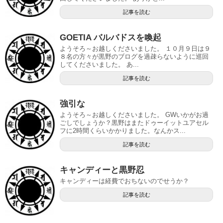
記事を読む
GOETIA バルバドスを喚起
ようそろ～お越しくださいました。 １０月９日は９
８名の方々が黒野のブログを過疎らないように巡回
してくださいました。 あ...
記事を読む
強引な
ようそろ～お越しくださいました。 GWいかがお過
ごしでしょうか？黒野はまたドゥーイットユアセル
フに2時間くらいかかりました。なんかス...
記事を読む
キャンディーと黒野忍
キャンディーは経費でおちないのでせうか？
記事を読む