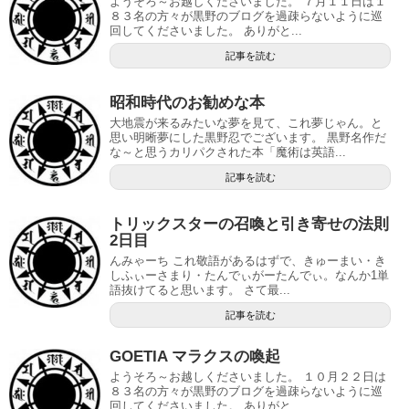
ようそろ～お越しくださいました。 ７月１１日は１
８３名の方々が黒野のブログを過疎らないように巡
回してくださいました。 ありがと...
記事を読む
昭和時代のお勧めな本
大地震が来るみたいな夢を見て、これ夢じゃん。と
思い明晰夢にした黒野忍でございます。 黒野名作だ
な～と思うカリパクされた本「魔術は英語...
記事を読む
トリックスターの召喚と引き寄せの法則
2日目
んみゃーち これ敬語があるはずで、きゅーまい・き
しふぃーさまり・たんでぃがーたんでぃ。なんか1単
語抜けてると思います。 さて最...
記事を読む
GOETIA マラクスの喚起
ようそろ～お越しくださいました。 １０月２２日は
８３名の方々が黒野のブログを過疎らないように巡
回してくださいました。 ありがと...