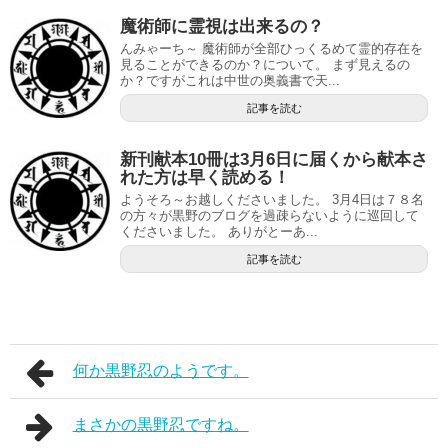
魔術師に霊視は出来るの？
んみゃーち～ 魔術師が全部ひっくるめて霊的存在を
見ることができるのか？について。 まず見えるの
か？ですがこれは中世の奥義書で天...
記事を読む
新刊献本10冊は3月6日に届くから献本さ
れた方は早く読める！
ようそろ～お越しくださいました。 3月4日は７８名
の方々が黒野のブログを過疎らないように巡回して
くださいました。 ありがとーあ...
記事を読む
何か黒野忍のようです。
まさかの黒野忍ですね。