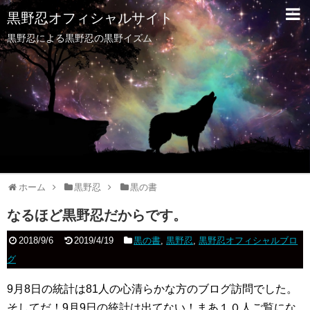
黒野忍オフィシャルサイト
黒野忍による黒野忍の黒野イズム
ホーム
黒野忍
黒の書
なるほど黒野忍だからです。
2018/9/6
2019/4/19
黒の書
,
黒野忍
,
黒野忍オフィシャルブロ
グ
9月8日の統計は81人の心清らかな方のブログ訪問でした。
そしてだ！9月9日の統計は出てない！まあ１０人ご覧にな