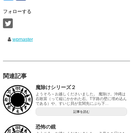
フォローする
wpmaster
関連記事
魔除けシリーズ２
ようそろ～お越しくださいました。 魔除け。沖縄は
石敢當（って縦にかかれた石。T字路の壁に埋め込ん
である）や、すいじ貝が玄関先にぶら下...
記事を読む
恐怖の鏡