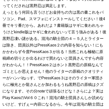
ってくだされば黒野忍は満足します。
えっともう何回も言うけどお金持ちの方は黒の書これをパ
ソコン、Pad、スマフォにインストールしてください！後4
冊でキリ番だから。あれだよ？書籍版はヤギに食われちゃ
うけどkindle版はヤギに食われないって言う強みがある！後
黒野忍凄い謎がある。混沌の騎士団の４～５人とライター
は除き、団員以外はPressKaos２の内容を知らない！にも
かかわらず今度PressKaos３が出る！当然これも極秘に原
稿締め切りとか出るわけで買わないと団員さんですら内容
がわからん！！PressKaos２はホント黒野忍の原稿なんて
ゴミとしか思えません！他のライターの原稿のクオリティ
ーがハンパねっす。でPressKaos３はそのライター軍団さ
らに極光とか龍さんとか加わるもうね黒野忍の原稿はクズ
になります。その分noteで頑張るけどな！さらによ？実は
Play KaosのVol６０これ！混沌の騎士団員さんしか読めな
いけど、すげぇー内容になるから。今年は混沌の騎士団は