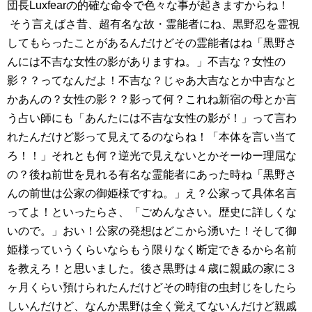
団長Luxfearの的確な命令で色々な事が起きますからね！
そう言えばさ昔、超有名な故・霊能者にね、黒野忍を霊視
してもらったことがあるんだけどその霊能者はね「黒野さ
んには不吉な女性の影がありますね。」不吉な？女性の
影？？ってなんだよ！不吉な？じゃあ大吉なとか中吉なと
かあんの？女性の影？？影って何？これね新宿の母とか言
う占い師にも「あんたには不吉な女性の影が！」って言わ
れたんだけど影って見えてるのならね！「本体を言い当て
ろ！！」それとも何？逆光で見えないとかそーゆー理屈な
の？後ね前世を見れる有名な霊能者にあった時ね「黒野さ
んの前世は公家の御姫様ですね。」え？公家って具体名言
ってよ！といったらさ、「ごめんなさい。歴史に詳しくな
いので。」おい！公家の発想はどこから湧いた！そして御
姫様っていうくらいならもう限りなく断定できるから名前
を教えろ！と思いました。後さ黒野は４歳に親戚の家に３
ヶ月くらい預けられたんだけどその時疳の虫封じをしたら
しいんだけど、なんか黒野は全く覚えてないんだけど親戚