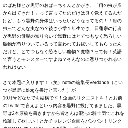
のばあ様とか黒野のおばーちゃんとかがさ、「疳の虫が爪
から出てきた！」って言ってたのだけは良く覚えてるんだ
けど、もう黒野の身体はいったいどうなってるの！！疳の
虫ってどんな虫なの？後さ小学１年生でさ、日蓮宗の行者
が黒野の母親の知り合いで黒野にはとてつもなく恐ろしい
魔物が憑りついているって言われてお祓いしてもらったん
だけど、とてつもなく恐ろしい魔物？魔物？って何！英語
で言うとモンスターですよね？そんなのに憑りつかれるい
われはない！
さて本題に入ります！（笑）noteの編集長Verdande（こい
つが黒野にblogを書けと言った）が
10月号どなたでも結構です！企画のリクエストを！とお前
のTwitterで言えよという内容を黒野に投げてきました。黒
野は2本原稿を書きますから皆さんは混沌の騎士団でこれを
検証して欲しい！とかチャレンジ企画をバンバン！リンク