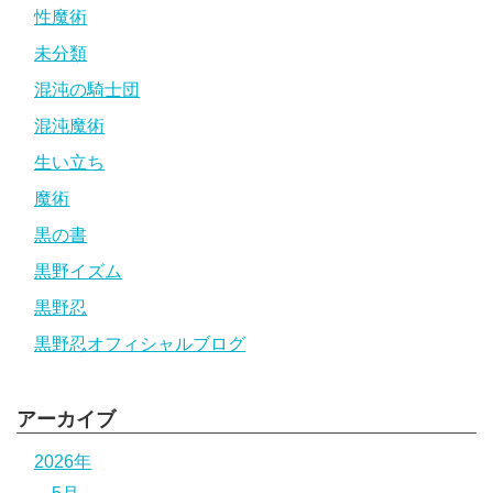
性魔術
未分類
混沌の騎士団
混沌魔術
生い立ち
魔術
黒の書
黒野イズム
黒野忍
黒野忍オフィシャルブログ
アーカイブ
2026年