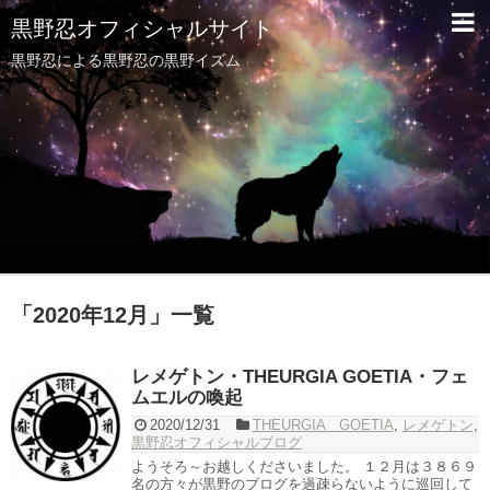
黒野忍オフィシャルサイト
黒野忍による黒野忍の黒野イズム
「
2020年12月
」
一覧
レメゲトン・THEURGIA GOETIA・フェ
ムエルの喚起
2020/12/31
THEURGIA GOETIA
,
レメゲトン
,
黒野忍オフィシャルブログ
ようそろ～お越しくださいました。 １２月は３８６９
名の方々が黒野のブログを過疎らないように巡回して