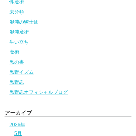
性魔術
未分類
混沌の騎士団
混沌魔術
生い立ち
魔術
黒の書
黒野イズム
黒野忍
黒野忍オフィシャルブログ
アーカイブ
2026年
5月