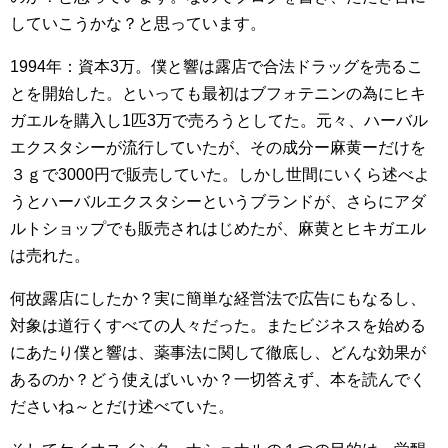
していこうかな？と思っています。
1994年：資本3万。僕と響は露店で合法ドラッグを売るこ
とを開始した。といっても最初はブフォテニンの為にヒキ
ガエルを購入し1匹3万で売ろうとしてた。元々、ハーバル
エクスタシーが流行していたが、その成分ー麻黄ーだけを
３ｇで3000円で販売していた。しかし世間にいくら述べよ
うとハーバルエクスタシーというブランドが、さらにアダ
ルトショップでも販売されはじめたが、麻黄とヒキガエル
は売れた。
何故露店にしたか？実に簡単な経営法で広告にもなるし、
対象は道行くすべての人々だった。またビジネスを始める
にあたり僕と響は、薬事法に関して徹底し、どんな効果が
あるのか？どう使えばいいか？一切答えず、本を読んでく
ださいね～とだけ述べていた。