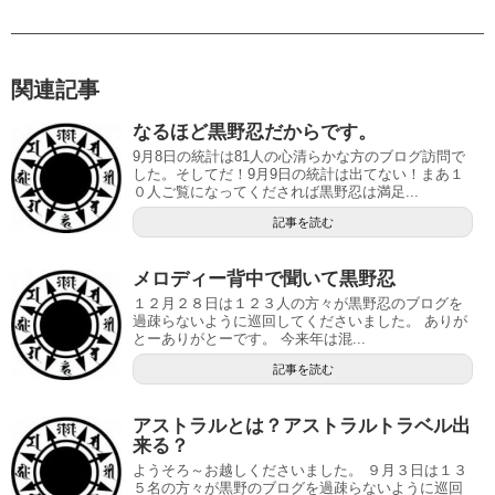
関連記事
なるほど黒野忍だからです。
9月8日の統計は81人の心清らかな方のブログ訪問で
した。そしてだ！9月9日の統計は出てない！まあ１
０人ご覧になってくだされば黒野忍は満足...
記事を読む
メロディー背中で聞いて黒野忍
１２月２８日は１２３人の方々が黒野忍のブログを
過疎らないように巡回してくださいました。 ありが
とーありがとーです。 今来年は混...
記事を読む
アストラルとは？アストラルトラベル出
来る？
ようそろ～お越しくださいました。 ９月３日は１３
５名の方々が黒野のブログを過疎らないように巡回