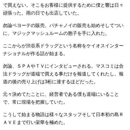
で買えない。そこをお客様に提供するために僕と響は日々
頑張った。雨の日でも出店していた。
勿論ペヨーテの販売、パチャノイの販売も始めそしてつい
に、マジックマッシュルームの胞子を手に入れた。
ここからが渋谷系ドラッグという名称をケイオスインター
ナショナルが作る話が始まる。
勿論、ＳＰＡやＴＶにインタビューされる。マスコミは合
法ドラッグが道端で買える事だけを報道してくれたし、報
道の後の売り上げは3桁に達するほどだった。
元々決めてたことに、経営者である僕も道端にいること
で、常に現場を把握していた。
こうして始まる物語は様々なスタッフそして日本初の島Ｒ
ＡＶＥまで行い栄華を極めた。