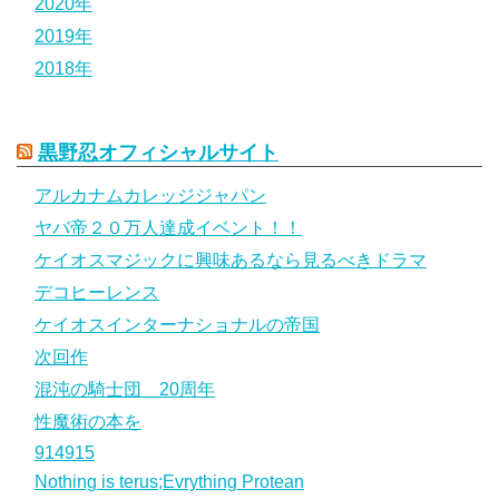
2020年
2019年
2018年
黒野忍オフィシャルサイト
アルカナムカレッジジャパン
ヤバ帝２０万人達成イベント！！
ケイオスマジックに興味あるなら見るべきドラマ
デコヒーレンス
ケイオスインターナショナルの帝国
次回作
混沌の騎士団 20周年
性魔術の本を
914915
Nothing is terus;Evrything Protean