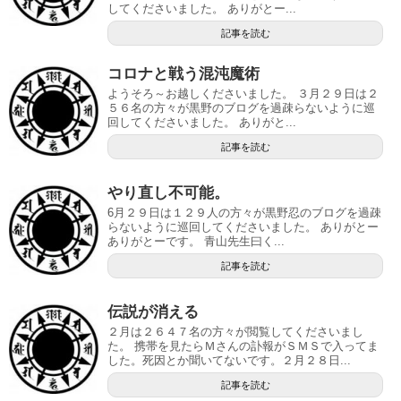
してくださいました。 ありがとー...
記事を読む
コロナと戦う混沌魔術
ようそろ～お越しくださいました。 ３月２９日は２
５６名の方々が黒野のブログを過疎らないように巡
回してくださいました。 ありがと...
記事を読む
やり直し不可能。
6月２９日は１２９人の方々が黒野忍のブログを過疎
らないように巡回してくださいました。 ありがとー
ありがとーです。 青山先生曰く...
記事を読む
伝説が消える
２月は２６４７名の方々が閲覧してくださいまし
た。 携帯を見たらＭさんの訃報がＳＭＳで入ってま
した。死因とか聞いてないです。２月２８日...
記事を読む