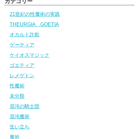
カテゴリー
21世紀の性魔術の実践
THEURGIA GOETIA
オカルト詐欺
ゲーティア
ケイオスマジック
ゴエティア
レメゲトン
性魔術
未分類
混沌の騎士団
混沌魔術
生い立ち
魔術