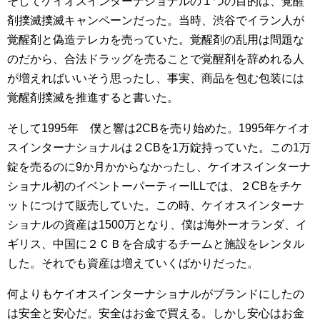
そしてケイオスインターナショナルの１つの目的は、覚醒
剤撲滅撲滅キャンペーンだった。当時、渋谷でイラン人が
覚醒剤と偽造テレカを売っていた。覚醒剤の乱用は問題な
のだから、合法ドラッグを売ることで覚醒剤を辞めれる人
が増えればいいそう思ったし、事実、商品を包む包装には
覚醒剤撲滅を推進すると書いた。
そして1995年 僕と響は2CBを売り始めた。1995年ケイオ
スインターナショナルは２CBを1万錠持っていた。この1万
錠を売るのに9か月かからなかったし、ケイオスインターナ
ショナル初のイベントーパーティーILLでは、２CBをチケ
ットにつけて販売していた。この時、ケイオスインターナ
ショナルの資産は1500万となり、僕は海外ーオランダ、イ
ギリス、中国に２ＣＢを合成するチームと施設をレンタル
した。それでも資産は増えていくばかりだった。
何よりもケイオスインターナショナルがブランドにしたの
は安全と安心だ。安全はお金で買える。しかし安心はお金