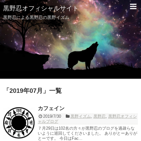
黒野忍オフィシャルサイト
黒野忍による黒野忍の黒野イズム
「
2019年07月
」
一覧
カフェイン
2019/7/30
黒野イズム
,
黒野忍
,
黒野忍オフィシ
ャルブログ
７月29日は102名の方々が黒野忍のブログを過疎らな
いように巡回してくださいました。 ありがとーありが
とーです。 今日はFac...