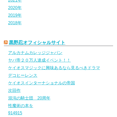
2021年
2020年
2019年
2018年
黒野忍オフィシャルサイト
アルカナムカレッジジャパン
ヤバ帝２０万人達成イベント！！
ケイオスマジックに興味あるなら見るべきドラマ
デコヒーレンス
ケイオスインターナショナルの帝国
次回作
混沌の騎士団 20周年
性魔術の本を
914915