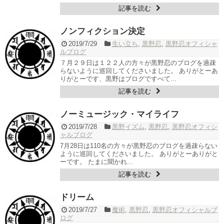
記事を読む
ノンフィクション決定
2019/7/29
生い立ち
,
黒野忍
,
黒野忍オフィシャ
ルブログ
７月２９日は１２２人の方々が黒野忍のブログを過疎
らないように巡回してくださいました。 ありがとーあ
りがとーです、黒野はブログですべて...
記事を読む
ノーミュージック・マイライフ
2019/7/28
黒野イズム
,
黒野忍
,
黒野忍オフィシ
ャルブログ
7月28日は110名の方々が黒野忍のブログを過疎らない
ように巡回してくださいました。 ありがとーありがと
ーです。 たまに聞かれ...
記事を読む
ドリーム
2019/7/27
魔術
,
黒野忍
,
黒野忍オフィシャルブ
ログ