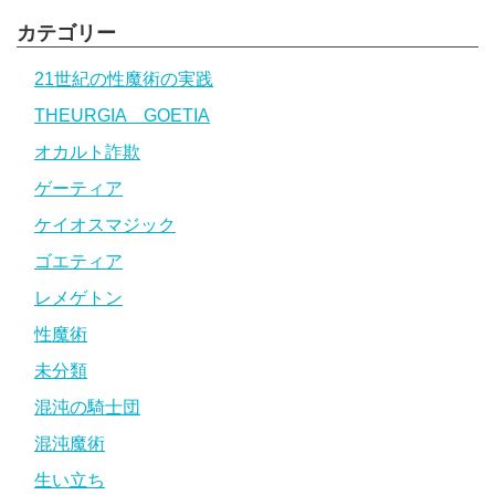
カテゴリー
21世紀の性魔術の実践
THEURGIA GOETIA
オカルト詐欺
ゲーティア
ケイオスマジック
ゴエティア
レメゲトン
性魔術
未分類
混沌の騎士団
混沌魔術
生い立ち