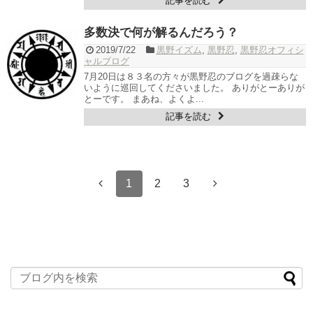
記事を読む
多数決で何が解るんだろう？
2019/7/22
黒野イズム
,
黒野忍
,
黒野忍オフィシ
ャルブログ
7月20日は８３名の方々が黒野忍のブログを過疎らな
いように巡回してくださいました。 ありがとーありが
とーです。 まあね、よくよ...
記事を読む
1
2
3