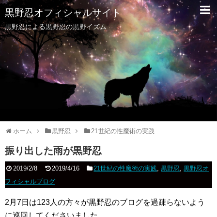
黒野忍オフィシャルサイト
黒野忍による黒野忍の黒野イズム
ホーム
黒野忍
21世紀の性魔術の実践
振り出した雨が黒野忍
2019/2/8
2019/4/16
21世紀の性魔術の実践
,
黒野忍
,
黒野忍オ
フィシャルブログ
2月7日は123人の方々が黒野忍のブログを過疎らないよう
に巡回してくださいました。