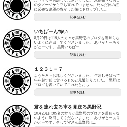
ようそろ～お越しくださいました。 原稿書きなおし
のダメージから立ち直れていません。死んだ神の鎧
に必要な絶望の炎かった後にドロップした...
記事を読む
いちばーん怖い
8月20日は119人の方々が黒野忍のブログを過疎らな
いように巡回してくださいました。 ありがとーあり
がとーです。 黒野いちばー...
記事を読む
１２３１＝７
ようそろ～お越しくださいました。 年越しそばって
年を越す前に食べるものと最近知りました。 黒野は
ブログを書いていてこれだとおも...
記事を読む
君を連れ去る車を見送る黒野忍
10月28日は85名の方々が黒野忍のブログを過疎らな
いように巡回してくださいました。 ありがとーあり
がとーです。そして皆さん黒野忍は...