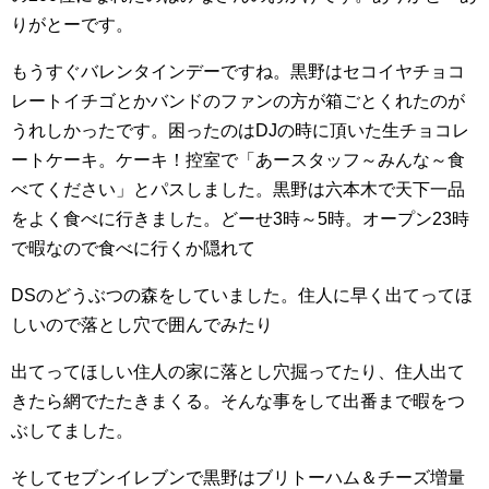
りがとーです。
もうすぐバレンタインデーですね。黒野はセコイヤチョコ
レートイチゴとかバンドのファンの方が箱ごとくれたのが
うれしかったです。困ったのはDJの時に頂いた生チョコレ
ートケーキ。ケーキ！控室で「あースタッフ～みんな～食
べてください」とパスしました。黒野は六本木で天下一品
をよく食べに行きました。どーせ3時～5時。オープン23時
で暇なので食べに行くか隠れて
DSのどうぶつの森をしていました。住人に早く出てってほ
しいので落とし穴で囲んでみたり
出てってほしい住人の家に落とし穴掘ってたり、住人出て
きたら網でたたきまくる。そんな事をして出番まで暇をつ
ぶしてました。
そしてセブンイレブンで黒野はブリトーハム＆チーズ増量