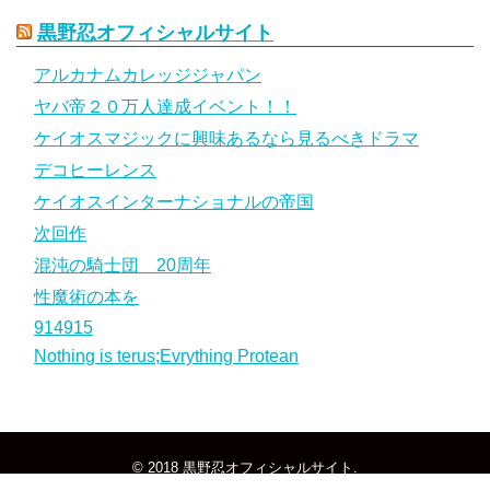
黒野忍オフィシャルサイト
アルカナムカレッジジャパン
ヤバ帝２０万人達成イベント！！
ケイオスマジックに興味あるなら見るべきドラマ
デコヒーレンス
ケイオスインターナショナルの帝国
次回作
混沌の騎士団 20周年
性魔術の本を
914915
Nothing is terus;Evrything Protean
© 2018
黒野忍オフィシャルサイト
.