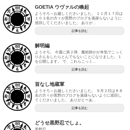
GOETIA ウヴァルの喚起
ようそろ～お越しくださいました。 １１月１７日は
１０３名の方々が黒野のブログを過疎らないように
巡回してくださいました。 ありが...
記事を読む
解明編
ようそろ。 今週に第２弾、魔術師がが本気でこっく
りさんをしたらとんでもないことになりました。１
を公開します。 で、これらこっく...
記事を読む
首なし地蔵軍
ようそろ～お越しくださいました。 ９月２日は８８
名の方々が黒野のブログを過疎らないように巡回し
てくださいました。 ありがとーあ...
記事を読む
どうせ黒野忍でしょ。
黒野忍