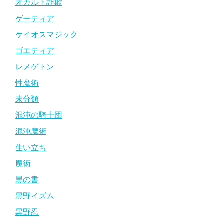
オカルト詐欺
ゲーティア
ケイオスマジック
ゴエティア
レメゲトン
性魔術
未分類
混沌の騎士団
混沌魔術
生い立ち
魔術
黒の書
黒野イズム
黒野忍