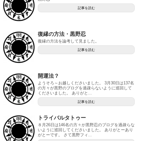
記事を読む
復縁の方法・黒野忍
復縁の方法を論考して見ました。
記事を読む
開運法？
ようそろ～お越しくださいました。 3月30日は137名
の方々が黒野のブログを過疎らないように巡回して
くださいました。 ありがと...
記事を読む
トライバルタトゥー
８月26日は146名の方々が黒野忍のブログを過疎らな
いように巡回してくださいました。 ありがとーあり
がとーです。 さて黒野フィ...