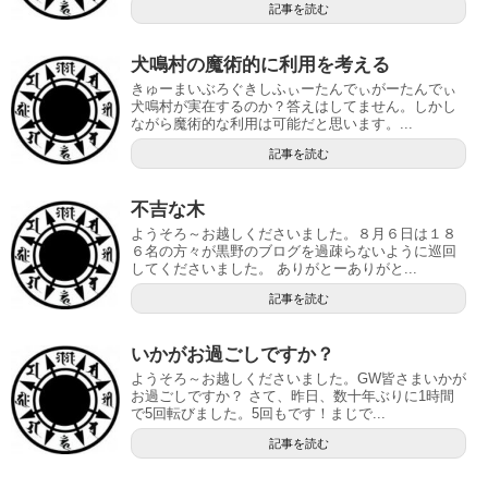
記事を読む
犬鳴村の魔術的に利用を考える
きゅーまいぶろぐきしふぃーたんでぃがーたんでぃ
犬鳴村が実在するのか？答えはしてません。しかし
ながら魔術的な利用は可能だと思います。...
記事を読む
不吉な木
ようそろ～お越しくださいました。８月６日は１８
６名の方々が黒野のブログを過疎らないように巡回
してくださいました。 ありがとーありがと...
記事を読む
いかがお過ごしですか？
ようそろ～お越しくださいました。GW皆さまいかが
お過ごしですか？ さて、昨日、数十年ぶりに1時間
で5回転びました。5回もです！まじで...
記事を読む