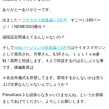
ありがとーありがとーです。
出ました！
プチカオス総集編＋3月号
すごーい189ペー
ジ！！NEMESIS3冊分？
値段設定間違えてるんじゃないの？
そして
noteバージョンの総集編＋3月号
はケイオスマガジン
として発売され、月華さん、ILSFさん、Ｌｕｘｆｅar参
戦！黒野と対談します。４人で対談するのは久しぶりな事
です。後編集長は
４名合作儀式を所望してます。実現するかしないかは売り
上げ次第なんじゃないんでしょうか？
PressKaos３も頑張らなきゃいけませんね。というか原稿
まじであげてください。よろしくお願いします。