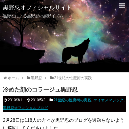
黒野忍オフィシャルサイト
黒野忍による黒野忍の黒野イズム
ホーム
黒野忍
21世紀の性魔術の実践
冷めた顔のコラージュ黒野忍
2019/3/1
2019/5/2
21世紀の性魔術の実践
,
ケイオスマジック
,
黒野忍オフィシャルブログ
2月28日は118人の方々が黒野忍のブログを過疎らないよう
に巡回してくださいました。