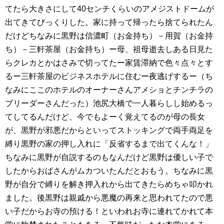
てたら大きさにして40センチくらいのアメジストドームが
出てきてびっくりした。家に持って帰ったら捨てられたん
だけどちなみに黒野は信濃町（お金持ち）－用賀（お金持
ち）－三軒茶屋（お金持ち）ー母、祖母逝去しある日見た
らクレカとかはさみで切ってたー家賃滞納で色々点々とす
るー三軒茶屋のビジネスホテルに住むー夜逃げするー（ち
なみにここのホテルのオーナーさんアメショとチンチラの
ブリーダーさんだった）池尻大橋で一人暮らしし始めるっ
てしてるんだけど、今でもよーく覚えてるのが母の長女
が、黒野が邪悪だからといってストッキングで両手両足を
縛り黒野の家の押し入れに「反省するまで出てくんな！」
ちなみに黒野が自説するのもなんだけど黒野は優しい子で
したからおばさんがムカついたんだとおもう。ちなみに黒
野が自分で縛りを解き押入れから出てきたらめちゃ叩かれ
ました。後黒野は親戚から悪魔の再来と思われてたので悪
い子だからお寺の預ける！といわれお寺に連れてかれて本