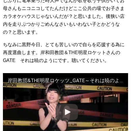
しぶりに電車乗った時大声でなんか歌を歌う子供がいてお
母さんもニコニコしてたんだけどここ公共の場でお子さま
カラオケハウスじゃないんだが？と思いました。後狭い店
内を走りぶつかりごめんなさいもいわない子とかどうな
の？と思います。
ちなみに黒野今日、とても苦しいので自らを応援する為に
再度選曲します。岸和田教団＆THE明星ロケットさんの
GATE それは暁のようにです。聴いてください。
岸田教団&THE明星ロケッツ_GATE～それは暁のように～_