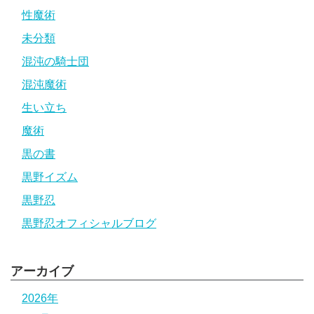
性魔術
未分類
混沌の騎士団
混沌魔術
生い立ち
魔術
黒の書
黒野イズム
黒野忍
黒野忍オフィシャルブログ
アーカイブ
2026年