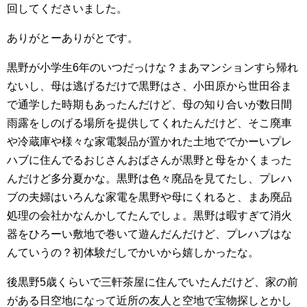
回してくださいました。
ありがとーありがとです。
黒野が小学生6年のいつだっけな？まあマンションすら帰れ
ないし、母は逃げるだけで黒野はさ、小田原から世田谷ま
で通学した時期もあったんだけど、母の知り合いが数日間
雨露をしのげる場所を提供してくれたんだけど、そこ廃車
や冷蔵庫や様々な家電製品が置かれた土地ででかーいプレ
ハブに住んでるおじさんおばさんが黒野と母をかくまった
んだけど多分夏かな。黒野は色々廃品を見てたし、プレハ
ブの夫婦はいろんな家電を黒野や母にくれると、まあ廃品
処理の会社かなんかしてたんでしょ。黒野は暇すぎて消火
器をひろーい敷地で巻いて遊んだんだけど、プレハブはな
んていうの？初体験だしでかいから嬉しかったな。
後黒野5歳くらいで三軒茶屋に住んでいたんだけど、家の前
がある日空地になって近所の友人と空地で宝物探しとかし