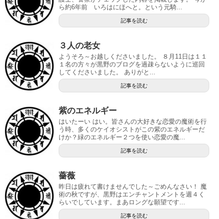
ら約6年前 いろはにほへと。という元騎...
記事を読む
３人の老女
ようそろ～お越しくださいました。 ８月11日は１１
１名の方々が黒野のブログを過疎らないように巡回
してくださいました。 ありがと...
記事を読む
紫のエネルギー
はいたーい はい。皆さんの大好きな恋愛の魔術を行
う時、多くのケイオシストがこの紫のエネルギーだ
けか？緑のエネルギー２つを使い恋愛の魔...
記事を読む
薔薇
昨日は疲れて書けませんでした～ごめんなさい！ 魔
術の秋ですが、黒野はエンチャントメントを週４く
らいでしています。まあロングな願望です...
記事を読む