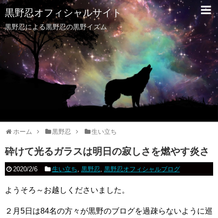
黒野忍オフィシャルサイト
黒野忍による黒野忍の黒野イズム
ホーム
黒野忍
生い立ち
砕けて光るガラスは明日の寂しさを燃やす炎さ
2020/2/6
生い立ち
,
黒野忍
,
黒野忍オフィシャルブログ
ようそろ～お越しくださいました。
２月5日は84名の方々が黒野のブログを過疎らないように巡