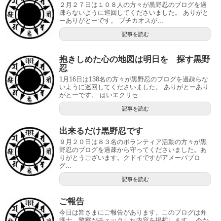
２月２７日は１０８人の方々が黒野忍のブログを過
疎らないように巡回してくださいました。 ありがと
ーありがとーです。 プチカオスが...
記事を読む
抱きしめた心の地図は明日を 探す黒野
忍
1月16日は138名の方々が黒野忍のブログを過疎らな
いように巡回してくださいました。 ありがとーあり
がとーです。 はいエクリセ...
記事を読む
出来るだけ黒野忍です
９月２０日は８３名のボランティア活動の方々が黒
野忍のブログを過疎から守ってくださいました。あ
りがとうございます。クドイですがアメーバブロ
グ...
記事を読む
ご報告
今日は皆さまにご報告があります。このブログは弁
護士、警察がチェックした内容を掲載します。 今か