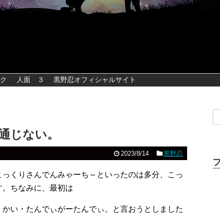
ク
人面 ３
黒野忍オフィシャルサイト
通じない。
2023/8/14
黒野忍
こっくりさんでんみゃーち～といったのは多分、こっ
す。ちなみに、最初は
・かい・たんでぃがーたんでぃ。と言おうとしました