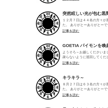
突然眩しい光が包む黒
１２月７日は４４名の方々が
た。 ありがとーありがとーです
記事を読む
GOETIA パイモンを喚
ようそろ～お越しくださいま
疎らないように巡回してください
記事を読む
キラキラ～
８月２７日は６３名の方々が
た。 ありがとーありがとーです
記事を読む