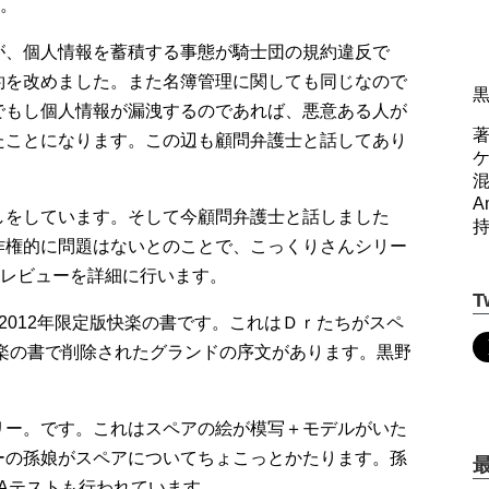
た。
が、個人情報を蓄積する事態が騎士団の規約違反で
約を改めました。また名簿管理に関しても同じなので
でもし個人情報が漏洩するのであれば、悪意ある人が
著
たことになります。この辺も顧問弁護士と話してあり
A
しをしています。そして今顧問弁護士と話しました
作権的に問題はないとのことで、こっくりさんシリー
のレビューを詳細に行います。
T
2012年限定版快楽の書です。これはＤｒたちがスペ
快楽の書で削除されたグランドの序文があります。黒野
リー。です。これはスペアの絵が模写＋モデルがいた
ーの孫娘がスペアについてちょこっとかたります。孫
Aテストも行われています。