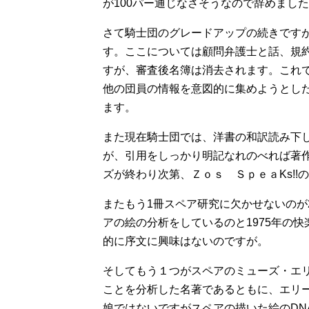
が100パー通じなさそうなので辞めまし
さて騎士団のグレードアップの続きです
す。ここについては顧問弁護士と話、規
すが、審査後名簿は消去されます。これ
他の団員の情報を意図的に集めようとし
ます。
また現在騎士団では、洋書の和訳読み下
が、引用をしっかり明記なれのべれば著
ズが終わり次第、Ｚｏｓ ＳｐｅａKs!!
またもう1冊スペア研究に欠かせないのが
アの絵の分析をしているのと1975年の
的に序文に興味はないのですが。
そしてもう１つがスペアのミューズ・エ
ことを分析した名著であるともに、エリ
娘ではないですがスペアの描いた絵のDN