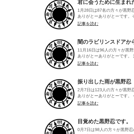
君に会うために生まれ
1月28日は87名の方々が黒
ありがとーありがとーです。そ
記事を読む
闇のラビリンスドアか
11月16日は96人の方々が
ありがとーありがとーです。 流
記事を読む
振り出した雨が黒野忍
2月7日は123人の方々が黒
ありがとーありがとーです。 今
記事を読む
目覚めた黒野忍です。
0月7日は98人の方々が黒野