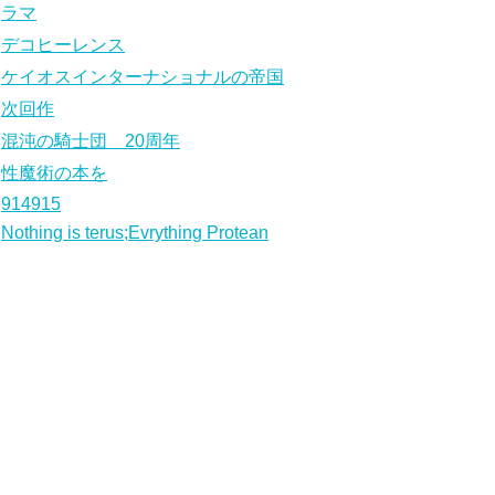
ラマ
デコヒーレンス
ケイオスインターナショナルの帝国
次回作
混沌の騎士団 20周年
性魔術の本を
914915
Nothing is terus;Evrything Protean