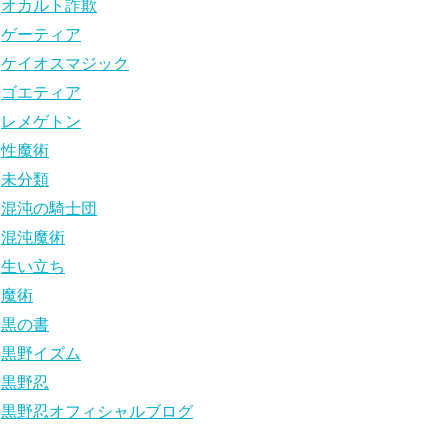
オカルト詐欺
ゲーティア
ケイオスマジック
ゴエティア
レメゲトン
性魔術
未分類
混沌の騎士団
混沌魔術
生い立ち
魔術
黒の書
黒野イズム
黒野忍
黒野忍オフィシャルブログ