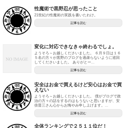
性魔術で黒野忍が思ったこと
21世紀の性魔術の実践を書いたわけ。
記事を読む
変化に対応できなきゃ終わるでしょ。
ようそろ～お越しくださいました。 ６月９日は１６
５名の方々が黒野のブログを過疎らないように巡回
してくださいました。 ありがとー...
記事を読む
安全はお金で買えるけど安心はお金で買
えない
ようそろ～お越しくださいました。 僕がブログで政
治の方々の話をするのはもうないと思いますが、安
倍晋三さん心からお悔やみ申し上げます。...
記事を読む
全体ランキングで２５１１位だ！