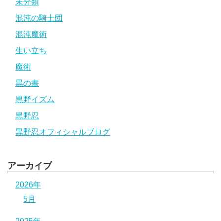
未分類
混沌の騎士団
混沌魔術
生い立ち
魔術
黒の書
黒野イズム
黒野忍
黒野忍オフィシャルブログ
アーカイブ
2026年
5月