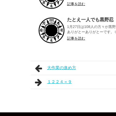
記事を読む
たとえ一人でも黒野忍
1月27日は108人の方々が
ありがとーありがとーです。そ
記事を読む
大作業の進め方
１２２４＝９