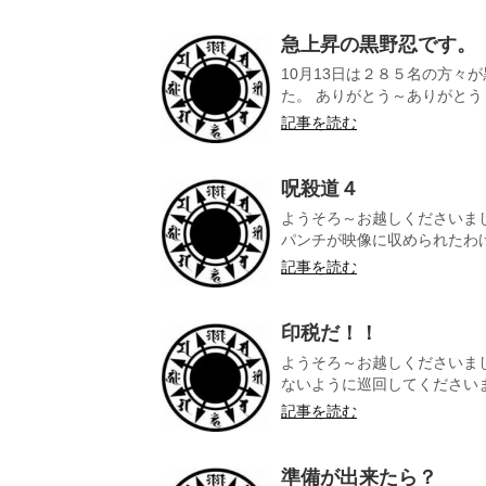
急上昇の黒野忍です。
10月13日は２８５名の方々
た。 ありがとう～ありがとう～
記事を読む
呪殺道４
ようそろ～お越しくださいま
パンチが映像に収められたわけ
記事を読む
印税だ！！
ようそろ～お越しくださいま
ないように巡回してくださいまし
記事を読む
準備が出来たら？