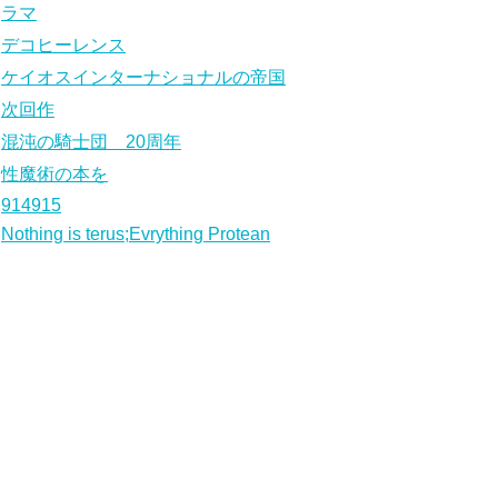
ラマ
デコヒーレンス
ケイオスインターナショナルの帝国
次回作
混沌の騎士団 20周年
性魔術の本を
914915
Nothing is terus;Evrything Protean