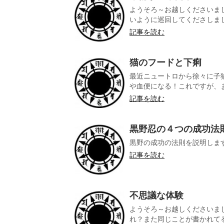
ようそろ～お越しくださいまし
いように巡回してくださしました
記事を読む
猫のフードと下痢
最近ニュートロから徐々に子
や血便になる！これですが、ま
記事を読む
黒野忍の４つの成功法
黒野の成功の法則を説明しま
記事を読む
不思議な体験
ようそろ～お越しくださいま
れ？また同じことが書かれてる