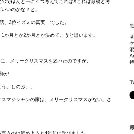
なのでほんとーに４つ考えてこれはXこれは原稿と考
ればいいのかな？と。
話、3位イズミの真実 でした。
1か月とか2か月とか決めてこうと思います。
著
A
中旬に、メリークリスマスを述べたのですが、
師が
T
とう。しのぶ。」
オスマジシャンの家は、メリークリスマスがない。さ
を言うのは辞めようと4年前に学びました。