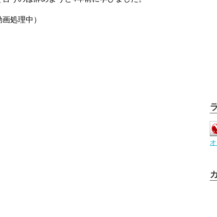
動画処理中）
オ