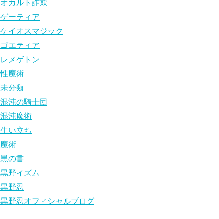
オカルト詐欺
ゲーティア
ケイオスマジック
ゴエティア
レメゲトン
性魔術
未分類
混沌の騎士団
混沌魔術
生い立ち
魔術
黒の書
黒野イズム
黒野忍
黒野忍オフィシャルブログ