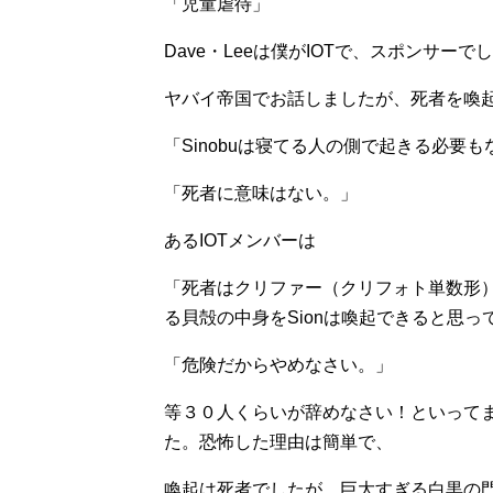
「児童虐待」
Dave・Leeは僕がIOTで、スポンサーで
ヤバイ帝国でお話しましたが、死者を喚起
「Sinobuは寝てる人の側で起きる必要
「死者に意味はない。」
あるIOTメンバーは
「死者はクリファー（クリフォト単数形
る貝殻の中身をSionは喚起できると思っ
「危険だからやめなさい。」
等３０人くらいが辞めなさい！といって
た。恐怖した理由は簡単で、
喚起は死者でしたが、巨大すぎる白黒の