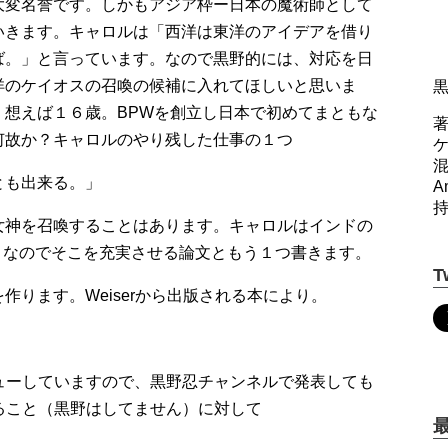
大変名誉です。しかもアジア枠ー日本の魔術師として
いきます。キャロルは「西洋は東洋のアイデアを借り
ば。」と言っています。なので黒野的には、対応を日
洋のケイオスの召喚の候補に入れてほしいと思いま
。想えば１６歳。BPWを創立し日本で初めてまともな
著
何故か？キャロルのやり残した仕事の１つ
とも出来る。」
A
女神を召喚することはあります。キャロルはインドの
で。なのでそこを充実させる論文ともう１つ書きます。
T
ります。Weiserから出版される本により。
タビューしていますので、黒野忍チャンネルで発表しても
あること（黒野はしてません）に対して