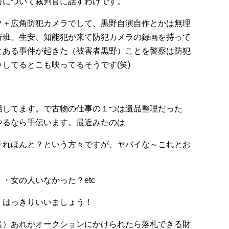
害について裁判官に話すわけです。
ク＋広角防犯カメラでして、黒野自演自作とかは無理
行班、生安、知能犯が来て防犯カメラの録画を持って
とある事件が起きた（被害者黒野）ことを警察は防犯
してるとこも映ってるそうです(笑)
話してます。で古物の仕事の１つは遺品整理だった
やるなら手伝います。最近みたのは
それほんと？という方々ですが、ヤバイな～これとお
・女の人いなかった？etc
。はっきりいいましょう！
名）あれがオークションにかけられたら落札できる財