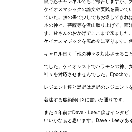
黒野忍チャンネルでもご報告しますが、
ケイオスマジックの論文や実践を書いて
ていた。無の書で少しでもお返しできれ
本の神々、菩薩等を沢山取り上げて、西
す。皆さんのおかげでここまで来ました
ケイオスマジックを広め今に至ります。
キャロル曰く「他の神々を対応させるこ
でした。ケイオシストでバラモンの神、
神々を対応させませんでした。Epoch
レジェント達と黒野は黒野のレジェントを作
著述する魔術師はXに書いた通りです。
また４年前にDave・Leeに僕はイン
いいかなぁと思います。Dave・Leeが