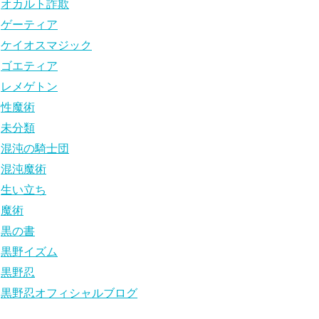
オカルト詐欺
ゲーティア
ケイオスマジック
ゴエティア
レメゲトン
性魔術
未分類
混沌の騎士団
混沌魔術
生い立ち
魔術
黒の書
黒野イズム
黒野忍
黒野忍オフィシャルブログ