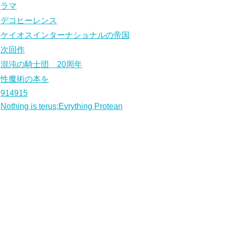
ラマ
デコヒーレンス
ケイオスインターナショナルの帝国
次回作
混沌の騎士団 20周年
性魔術の本を
914915
Nothing is terus;Evrything Protean