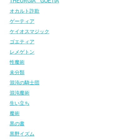
THEURGIA GOETIA
オカルト詐欺
ゲーティア
ケイオスマジック
ゴエティア
レメゲトン
性魔術
未分類
混沌の騎士団
混沌魔術
生い立ち
魔術
黒の書
黒野イズム