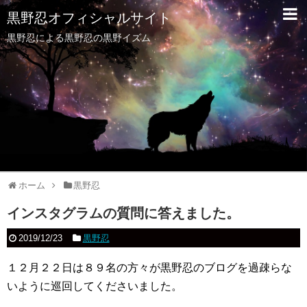
黒野忍オフィシャルサイト
黒野忍による黒野忍の黒野イズム
ホーム
黒野忍
インスタグラムの質問に答えました。
2019/12/23
黒野忍
１２月２２日は８９名の方々が黒野忍のブログを過疎らな
いように巡回してくださいました。