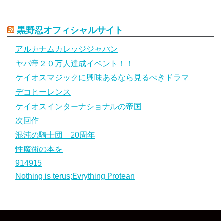
黒野忍オフィシャルサイト
アルカナムカレッジジャパン
ヤバ帝２０万人達成イベント！！
ケイオスマジックに興味あるなら見るべきドラマ
デコヒーレンス
ケイオスインターナショナルの帝国
次回作
混沌の騎士団 20周年
性魔術の本を
914915
Nothing is terus;Evrything Protean