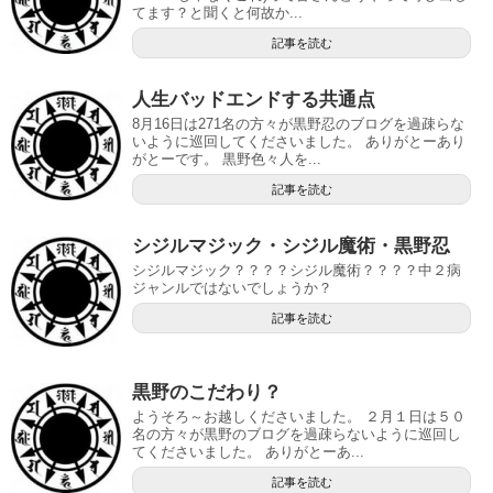
てます？と聞くと何故か...
記事を読む
人生バッドエンドする共通点
8月16日は271名の方々が黒野忍のブログを過疎らな
いように巡回してくださいました。 ありがとーあり
がとーです。 黒野色々人を...
記事を読む
シジルマジック・シジル魔術・黒野忍
シジルマジック？？？？シジル魔術？？？？中２病
ジャンルではないでしょうか？
記事を読む
黒野のこだわり？
ようそろ～お越しくださいました。 ２月１日は５０
名の方々が黒野のブログを過疎らないように巡回し
てくださいました。 ありがとーあ...
記事を読む