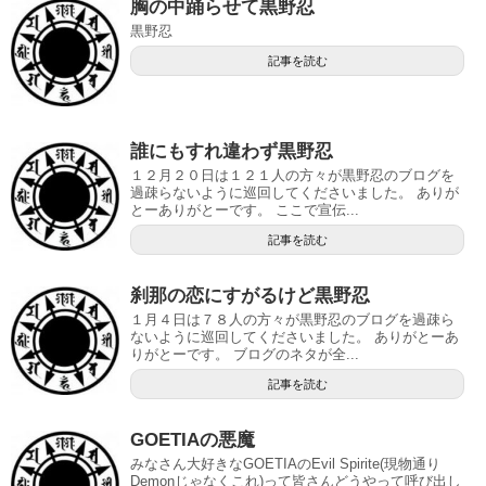
胸の中踊らせて黒野忍
黒野忍
記事を読む
誰にもすれ違わず黒野忍
１２月２０日は１２１人の方々が黒野忍のブログを
過疎らないように巡回してくださいました。 ありが
とーありがとーです。 ここで宣伝...
記事を読む
刹那の恋にすがるけど黒野忍
１月４日は７８人の方々が黒野忍のブログを過疎ら
ないように巡回してくださいました。 ありがとーあ
りがとーです。 ブログのネタが全...
記事を読む
GOETIAの悪魔
みなさん大好きなGOETIAのEvil Spirite(現物通り
Demonじゃなくこれ)って皆さんどうやって呼び出し