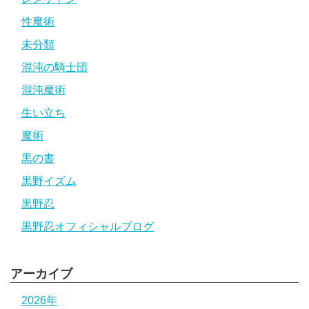
性魔術
未分類
混沌の騎士団
混沌魔術
生い立ち
魔術
黒の書
黒野イズム
黒野忍
黒野忍オフィシャルブログ
アーカイブ
2026年