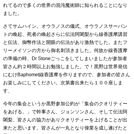
れてるので多くの世界の混沌魔術師に知られることになり
ました。
さてサムハイン。オウラノスの儀式、オウラノスサーバン
トの喚起、死者の喚起さらに伝法阿闍梨から線香護摩講習
と伝法、御幣作法と開眼の伝法があり激熱でした。またフ
リーメイソンの方から御名刺頂きました。何故か線香護摩
の準備の時、Dr Stoneごっこをしてしまいましたが参加者
皆さん約２時間以上お勉強しました。で！黒野は世界発信
にむけBaphomet線香護摩を作りますので、参加者の皆さん
お楽しみにしてください。次第書出来たら１００座しま
す、
今年の集会というか黒野参加公約が「集会のクオリティー
をあげる。」で幹事さん、ジョンソンさん、そして伝法阿
闍梨、皆さんの協力がありクオリティーを上げることが出
来たと思います。皆さんが一丸となり偉業を成し遂げたと