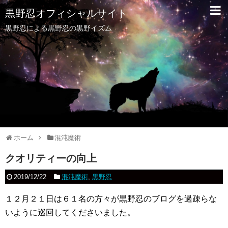
黒野忍オフィシャルサイト
黒野忍による黒野忍の黒野イズム
ホーム
混沌魔術
クオリティーの向上
2019/12/22
混沌魔術
,
黒野忍
１２月２１日は６１名の方々が黒野忍のブログを過疎らな
いように巡回してくださいました。