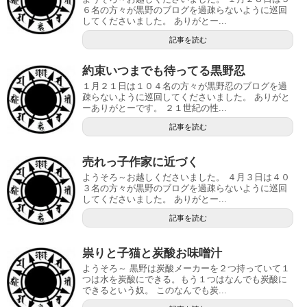
６名の方々が黒野のブログを過疎らないように巡回
してくださいました。 ありがとー...
記事を読む
約束いつまでも待ってる黒野忍
１月２１日は１０４名の方々が黒野忍のブログを過
疎らないように巡回してくださいました。 ありがと
ーありがとーです。 ２１世紀の性...
記事を読む
売れっ子作家に近づく
ようそろ～お越しくださいました。 ４月３日は４０
３名の方々が黒野のブログを過疎らないように巡回
してくださいました。 ありがとー...
記事を読む
祟りと子猫と炭酸お味噌汁
ようそろ～ 黒野は炭酸メーカーを２つ持っていて１
つは水を炭酸にできる。もう１つはなんでも炭酸に
できるという奴。 このなんでも炭...