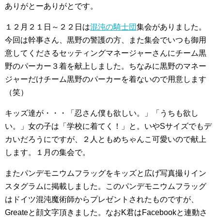
ありがとーありがとです。
１２月２１日～２２日は
混沌の騎士団
集会がありました。
今回は幹事さん、黒野の警護の方、また集会でいつも御用
意してくださるセッティングマネージャーさんにチーム黒
野のパーカー３着を献上しました。ちなみに黒野のマネー
ジャーだけチーム黒野のパーカーを着ないので用意します
（笑）
キッズ達が・・・「忍さん僕も欲しい。」「うちも欲し
い。」女の子は「学校に着てく！」と。いやSサイズでもデ
カいだろうにですが、２人ともめちゃんこ可愛いので献上
します。１月の集会で。
またパンデモニウムフラッグをキッズと広げ写真撮りイン
スタグラムに掲載しました。このパンデモニウムフラッグ
はドイツ混沌魔術師からプレゼントされたものですが、
Greateと顔文字頂きました。なおK君はFacebookと連動さ