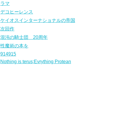
ラマ
デコヒーレンス
ケイオスインターナショナルの帝国
次回作
混沌の騎士団 20周年
性魔術の本を
914915
Nothing is terus;Evrything Protean