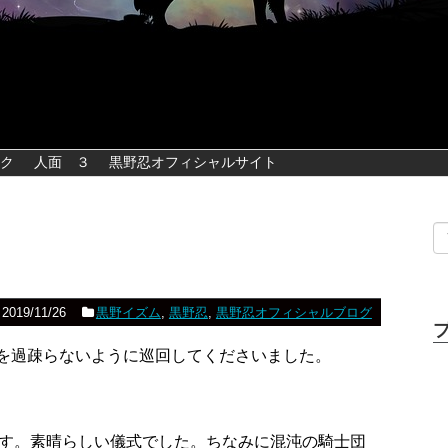
ク
人面 ３
黒野忍オフィシャルサイト
2019/11/26
黒野イズム
,
黒野忍
,
黒野忍オフィシャルブログ
ログを過疎らないように巡回してくださいました。
です。素晴らしい儀式でした。ちなみに混沌の騎士団