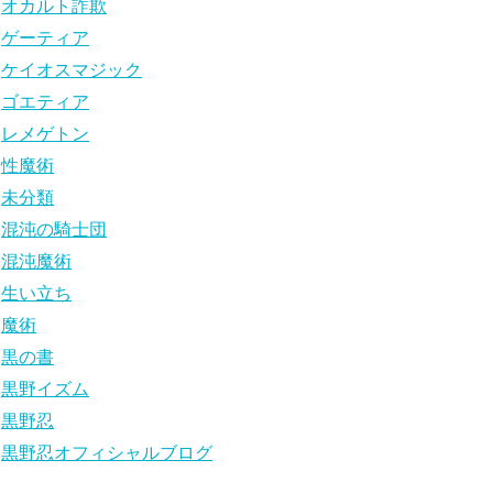
オカルト詐欺
ゲーティア
ケイオスマジック
ゴエティア
レメゲトン
性魔術
未分類
混沌の騎士団
混沌魔術
生い立ち
魔術
黒の書
黒野イズム
黒野忍
黒野忍オフィシャルブログ