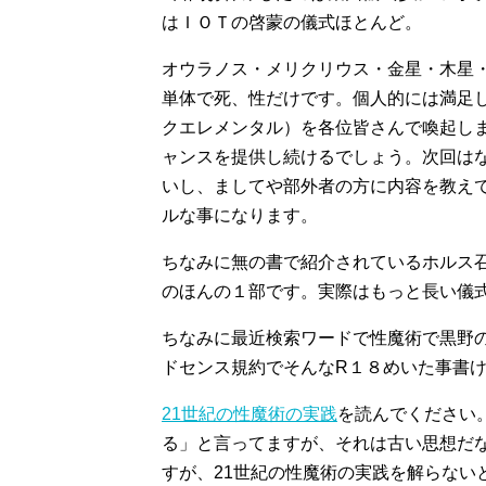
はＩＯＴの啓蒙の儀式ほとんど。
オウラノス・メリクリウス・金星・木星
単体で死、性だけです。個人的には満足
クエレメンタル）を各位皆さんで喚起し
ャンスを提供し続けるでしょう。次回は
いし、ましてや部外者の方に内容を教え
ルな事になります。
ちなみに無の書で紹介されているホルス
のほんの１部です。実際はもっと長い儀
ちなみに最近検索ワードで性魔術で黒野の
ドセンス規約でそんなR１８めいた事書
21世紀の性魔術の実践
を読んでください
る」と言ってますが、それは古い思想だな。
すが、21世紀の性魔術の実践を解らない