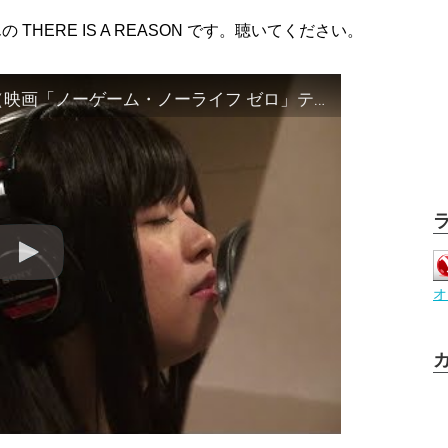
HERE IS A REASON です。聴いてください。
鈴木このみ「THERE IS A REASON」（映画「ノーゲーム・ノーライフ ゼロ」テーマソング）
オ