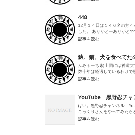
448
12月１４日は１４６名の方
した。 ありがとーありがとです。
記事を読む
猿、猫、犬を食べてた
んみゃーち 騎士団には神道
数十年は経過しているわけで黒
記事を読む
YouTube 黒野忍チ
はい。黒野忍チャンネル Yo
こっくりさんをやってみたらど
記事を読む