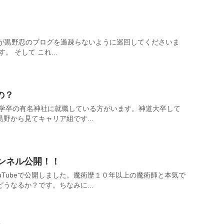
々が黒野忍のブログを過疎らないように巡回してくださいま
 そして これ...
の？
大学卒の有名神社に就職している方がいます。神道大卒して
野から見てキャリア組です...
ャンネル公開！！
uTubeで公開しました。魔術歴１０年以上の魔術師と本気で
うなるか？です。ちなみに...