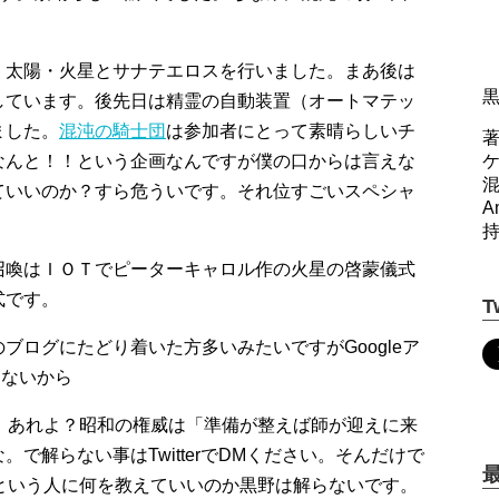
・太陽・火星とサナテエロスを行いました。まあ後は
しています。後先日は精霊の自動装置（オートマテッ
ました。
混沌の騎士団
は参加者にとって素晴らしいチ
著
なんと！！という企画なんですが僕の口からは言えな
ていいのか？すら危ういです。それ位すごいスペシャ
A
召喚はＩＯＴでピーターキャロル作の火星の啓蒙儀式
式です。
T
ブログにたどり着いた方多いみたいですがGoogleア
けないから
。あれよ？昭和の権威は「準備が整えば師が迎えに来
で解らない事はTwitterでDMください。そんだけで
という人に何を教えていいのか黒野は解らないです。