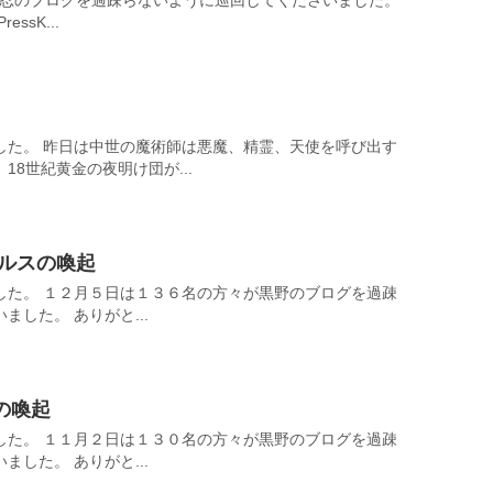
黒野忍のブログを過疎らないように巡回してくださいました。
ssK...
した。 昨日は中世の魔術師は悪魔、精霊、天使を呼び出す
8世紀黄金の夜明け団が...
フルスの喚起
した。 １２月５日は１３６名の方々が黒野のブログを過疎
した。 ありがと...
スの喚起
した。 １１月２日は１３０名の方々が黒野のブログを過疎
した。 ありがと...