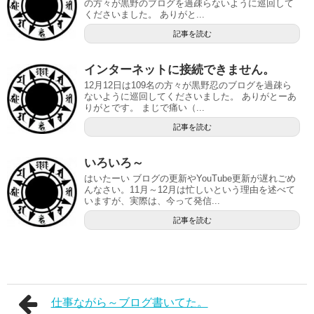
の方々が黒野のブログを過疎らないように巡回して
くださいました。 ありがと...
記事を読む
インターネットに接続できません。
12月12日は109名の方々が黒野忍のブログを過疎ら
ないように巡回してくださいました。 ありがとーあ
りがとです。 まじで痛い（...
記事を読む
いろいろ～
はいたーい ブログの更新やYouTube更新が遅れごめ
んなさい。11月～12月は忙しいという理由を述べて
いますが、実際は、今って発信...
記事を読む
仕事ながら～ブログ書いてた。