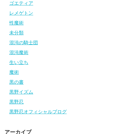
ゴエティア
レメゲトン
性魔術
未分類
混沌の騎士団
混沌魔術
生い立ち
魔術
黒の書
黒野イズム
黒野忍
黒野忍オフィシャルブログ
アーカイブ