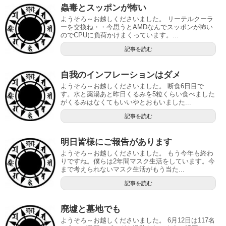
蟲毒とスッポンが怖い
ようそろ～お越しくださいました。 リーテルクーラ
ーを交換ね・・今思うとAMDなんでスッポンが怖い
のでCPUに負荷かけまくっています。...
記事を読む
自我のインフレーションはダメ
ようそろ～お越しくださいました。 断食6日目で
す。水と薬湯あと昨日くるみを5粒くらい食べました
がくるみはなくてもいいやとおもいました...
記事を読む
明日皆様にご報告があります
ようそろ～お越しくださいました。 もう今年も終わ
りですね。僕らは2年間マスク生活をしています。今
まで考えられないマスク生活がもう当た...
記事を読む
廃墟と墓地でも
ようそろ～お越しくださいました。 6月12日は117名