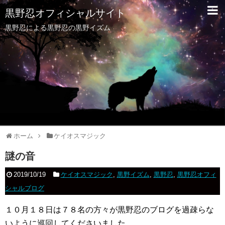
黒野忍オフィシャルサイト
黒野忍による黒野忍の黒野イズム
ホーム
ケイオスマジック
謎の音
2019/10/19
ケイオスマジック
,
黒野イズム
,
黒野忍
,
黒野忍オフィ
シャルブログ
１０月１８日は７８名の方々が黒野忍のブログを過疎らな
いように巡回してくださいました。