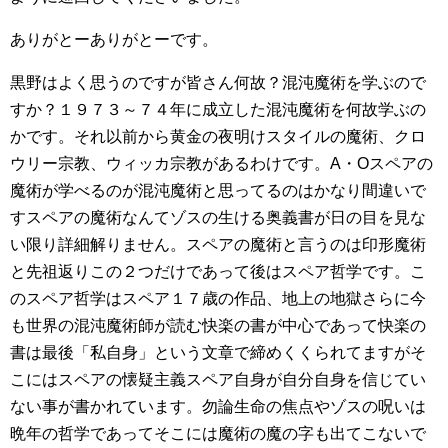
ありがとーありがとーです。
黒野はよく思うのですが皆さん何故？混沌魔術を学ぶので
すか？１９７３～７４年に成立した混沌魔術を何故学ぶの
かです。それ以前から黄金の夜明けスタイルの魔術、クロ
ウリー宗教、ウィッカ宗教があるわけです。A・Oスペアの
魔術が学べるのが混沌魔術と思ってるのはかなり間違いで
すスペアの魔術なんてゾスの生ける奥義書が日の目を見な
い限り詳細解りません。スペアの魔術と言うのは印形魔術
と先祖返りこの２つだけであって後はスペア哲学です。こ
のスペア哲学はスペア１７歳の作品、地上の地獄さらに今
も世界の混沌魔術師が読む快楽の書が中心であって快楽の
書は最後「私自身」という文章で締めくくられてますがそ
こにはスペアの懐疑主義スペア自身が自分自身を信じてい
ない事が書かれています。勿論生命の焦点やゾスの呪いは
晩年の哲学であってそこには魔術の魔の字も出てこないで