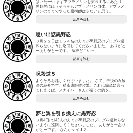
はいたーい まずアブラメリンを実践するにあたり、
黒野的には（そもそもアブラメリン自体、アブラメ
リンのままでやった魔術師は少ないと思う...
記事を読む
思い出話黒野忍
３月２２日は１５４名の方々が黒野忍のブログを過
疎らないように巡回してくださいました。 ありがと
ーありがとーです。 法衣どこいっ...
記事を読む
呪殺道５
ようそろお越しくださいました。 さて、最後の呪殺
法の紹介です。精密遠距離攻撃。これは簡単に言っ
てしまえば、スナイパーさんが遠くの的を...
記事を読む
夢と翼を引き換えに黒野忍
３月4日は143人の方々が黒野忍のブログを過疎らな
いように巡回してくださいました。 ありがとーあり
がとーです。 なんかケイオス...