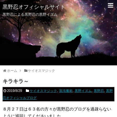
黒野忍オフィシャルサイト
黒野忍による黒野忍の黒野イズム
ホーム
ケイオスマジック
キラキラ～
2019/8/29
ケイオスマジック
,
混沌魔術
,
黒野イズム
,
黒野忍
,
黒野
忍オフィシャルブログ
８月２７日は６３名の方々が黒野忍のブログを過疎らない
ように巡回してくださいました。