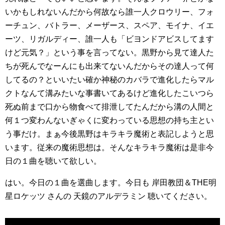
いかもしれないんだから何故なら誰一人クロウリー、フォ
ーチュン、バトラー、メーザース、スペア、モイナ、イエ
ーツ、リガルディー、誰一人も「ビヨンドアビスしてます
けど元気？」という事を言ってない。黒野から見て達人た
ちが死んでなーんにも出来てないんだからその達人って何
してるの？といいたい確か神秘のカバラで進化したらマル
クトなんて溝みたいな事書いてあるけど進化したこいつら
死ぬ前まで口から物食べて排泄してたんだから溝の人間と
何１つ変わんないぎゃくに変わっている思想の持ち主とい
う事だけ。まぁ今後黒野はキラキラ魔術と表記しようと思
います。従来の魔術思想は。そんなキラキラ魔術は是非今
日の１曲を聴いて欲しい。
はい。今日の１曲を選曲します。今日も 岸田教団＆THE明
星ロケッツ さんの 天鏡のアルデラミン 聴いてください。