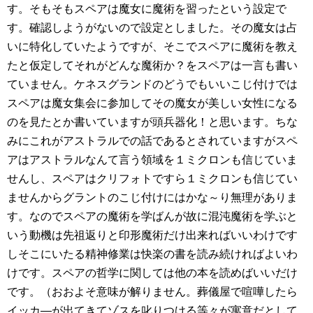
す。そもそもスペアは魔女に魔術を習ったという設定で
す。確認しようがないので設定としました。その魔女は占
いに特化していたようですが、そこでスペアに魔術を教え
たと仮定してそれがどんな魔術か？をスペアは一言も書い
ていません。ケネスグランドのどうでもいいこじ付けでは
スペアは魔女集会に参加してその魔女が美しい女性になる
のを見たとか書いていますが頭兵器化！と思います。ちな
みにこれがアストラルでの話であるとされていますがスペ
アはアストラルなんて言う領域を１ミクロンも信じていま
せんし、スペアはクリフォトですら１ミクロンも信じてい
ませんからグラントのこじ付けにはかな～り無理がありま
す。なのでスペアの魔術を学ばんが故に混沌魔術を学ぶと
いう動機は先祖返りと印形魔術だけ出来ればいいわけです
しそこにいたる精神修業は快楽の書を読み続ければよいわ
けです。スペアの哲学に関しては他の本を読めばいいだけ
です。（おおよそ意味が解りません。葬儀屋で喧嘩したら
イッカ―が出てきてゾスを叱りつける等々が寓意だとして