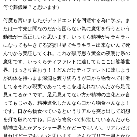
何で葬儀屋？と思います）
何度も言いましたがデッドエンドを回避する為に学ぶ。ま
たは一寸先は闇なのだから困らない為に魔術を行うという
動機が一番正しいと思います。いっくら精神がキラキラ～
になっても生きてる娑婆世界でキラキラ～出来ないんで死
んでから実証してくれ。これが黒野思う黄金の夜明け系の
魔術です。いっくらティファレトに達してもここは娑婆世
界、はっきり言おう！！どんだけティファレトに達しよう
が肉体を持っまま深淵を渡り切ろうが口から物食べて排泄
してるそれが現実であってそこを超えれないんだから足元
見えてるか？です。足元見えてない方が精神の進化とか言
ってもじゃあ、精神進化したんなら口から物食べんなよ！
です。口から物食べているというリアルを突き出して幻想
を打ち破れですね。口から物食べて排泄しているんだから
精神進化とかアッシャー界とかどーでもいい。リアルだけ
見ればどーでもいいと思います。そんなブリアー界とかな