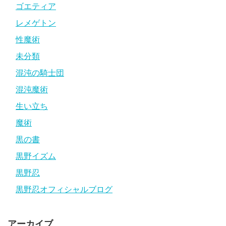
ゴエティア
レメゲトン
性魔術
未分類
混沌の騎士団
混沌魔術
生い立ち
魔術
黒の書
黒野イズム
黒野忍
黒野忍オフィシャルブログ
アーカイブ