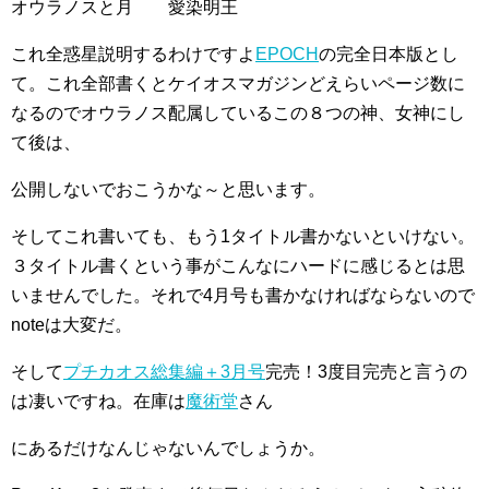
オウラノスと月 愛染明王
これ全惑星説明するわけですよ
EPOCH
の完全日本版とし
て。これ全部書くとケイオスマガジンどえらいページ数に
なるのでオウラノス配属しているこの８つの神、女神にし
て後は、
公開しないでおこうかな～と思います。
そしてこれ書いても、もう1タイトル書かないといけない。
３タイトル書くという事がこんなにハードに感じるとは思
いませんでした。それで4月号も書かなければならないので
noteは大変だ。
そして
プチカオス総集編＋3月号
完売！3度目完売と言うの
は凄いですね。在庫は
魔術堂
さん
にあるだけなんじゃないんでしょうか。