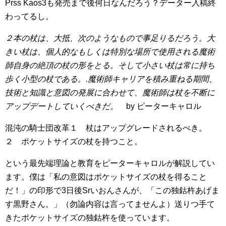
Prss Kaos3も発売まで後何日なんだろう？データー入稿終
わってるし。
２本の杖は、大抵、次のようなもので事足りるだろう。大
きい杖は、個人的なもしくは特別な場所で使用される魔術
師自身の絶頂の杖の形をとる。そして小さい杖は常に持ち
歩く小型の杖である。.魔術師キャリアを積み重ねる期間、
技術と知識と意図の発展に合わせて、魔術師は杖を不断に
アップデートしていくべきだ。
by ピーターキャロル
混沌の騎士団改革１ 杖はアップグレードされるべき。
２ ポケットサイズの杖を持つこと。
という最先端理論と教育をピーターキャロルが解説してい
ます。僕は「私の意図はポケットサイズの杖を得ること
だ！」の印形で3日後Srいおんさんが、「この独鈷杵あげま
す黒野さん。」（勿論内容は言ってませんよ）送りつ手て
きたポケットサイズの独鈷杵を使っています。