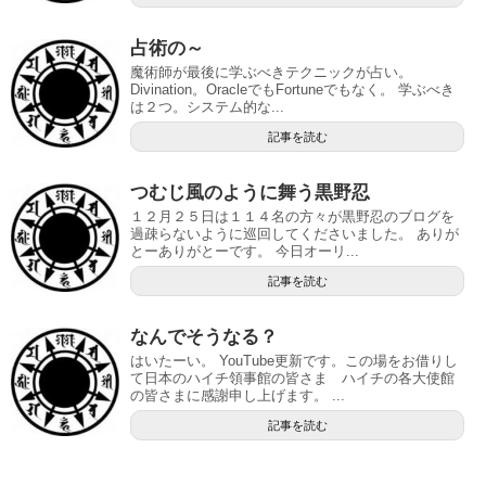
占術の～
魔術師が最後に学ぶべきテクニックが占い。
Divination。OracleでもFortuneでもなく。 学ぶべき
は２つ。システム的な...
記事を読む
つむじ風のように舞う黒野忍
１２月２５日は１１４名の方々が黒野忍のブログを
過疎らないように巡回してくださいました。 ありが
とーありがとーです。 今日オーリ...
記事を読む
なんでそうなる？
はいたーい。 YouTube更新です。この場をお借りし
て日本のハイチ領事館の皆さま ハイチの各大使館
の皆さまに感謝申し上げます。 ...
記事を読む