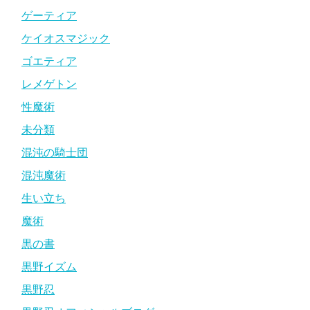
ゲーティア
ケイオスマジック
ゴエティア
レメゲトン
性魔術
未分類
混沌の騎士団
混沌魔術
生い立ち
魔術
黒の書
黒野イズム
黒野忍