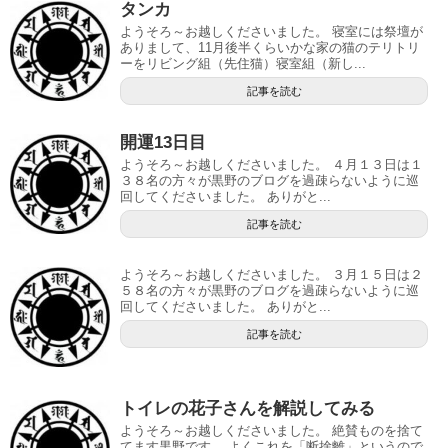
タンカ
ようそろ～お越しくださいました。 寝室には祭壇が
ありまして、11月後半くらいかな家の猫のテリトリ
ーをリビング組（先住猫）寝室組（新し...
記事を読む
開運13日目
ようそろ～お越しくださいました。 ４月１３日は１
３８名の方々が黒野のブログを過疎らないように巡
回してくださいました。 ありがと...
記事を読む
ようそろ～お越しくださいました。 ３月１５日は２
５８名の方々が黒野のブログを過疎らないように巡
回してくださいました。 ありがと...
記事を読む
トイレの花子さんを解説してみる
ようそろ～お越しくださいました。 絶賛ものを捨て
てます黒野です。 よくこれを「断捨離」というので