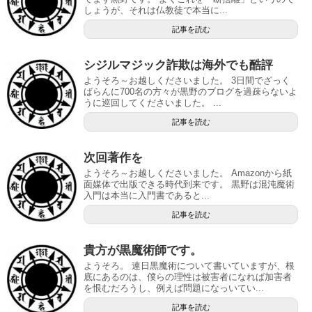
しょうが、それは仏教徒で本当に...
記事を読む
シジルマジック詐欺は海外でも酷評
ようそろ～お越しくださいました。 3日間でざっく
ばらんに700名の方々が黒野のブログを過疎らないよ
うに巡回してくださいました。 ...
記事を読む
次回著作を
ようそろ～お越しくださいました。 Amazonから紙
面媒体で出版できる時代到来です。 黒野は混沌魔術
入門は本当に入門書であると...
記事を読む
貴方が黒魔術師です。
ようそろ。 連日黒魔術について書いていますが、根
底にあるのは、僕らの理性は被害者になれば加害者
を恨むだろうし、例えば問題になっいてい...
記事を読む