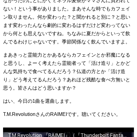
なかったのにとにかくミネラル麦茶がママさんに買われて
ない！という事がありました。まあそんな時でもカフェイ
ン取りません。何か変わった？と聞かれると別に？と思い
ます変わったんなら劇的に変わるはずだけど変わってない
から何とも思えないですね。ちなみに夏だからといって飲
んでるわけじゃないです。季節関係なく飲んでいますよ。
まあきっと霊能力とかあるならカフェインとか邪魔になる
と思うし、よーく考えたら霊能者って「活け造り」とかど
んな気持ちで食べてるんだろう？仏道の方とか「活け造
り」どう考えてるんだろう？あれほど残酷な食べ方無いと
思う。皆さんはどう思いますか？
はい、今日の1曲を選曲します。
T.M.RevolutionさんのRAIMEIです。聴いてください。
T.M.Revolution 『RAIMEI』（『Thunderbolt Fantasy 東離劍遊紀』主題歌）MUSIC VIDEO