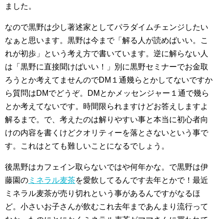
ました。
なので黒野は少し著述家としてパラダイムチェンジしたい
なぁと思います。黒野は今まで「解る人が読めばいい。こ
れが初歩」という考え方で書いています。逆に解らない人
は「黒野に直接聞けばいい！」別に黒野セミナーでお金取
ろうとか考えてませんのでDM１通幾らとかしてないですか
ら質問はDMでどうぞ。DMとかメッセンジャー１通で幾ら
とか考えてないです。時間限られますけどお答えしますよ
解るまで。で、考えたのは解りやすい事と本当に初心者向
けの内容を書くけどクオリティーを落とさないという事で
す。これはとても難しいことになるでしょう。
後黒野はカフェイン取らないではや何年かな。で黒野は伊
藤園の
ミネラル麦茶
を愛飲してるんです去年とかで！最近
ミネラル麦茶が売り切れという事があるんですがなるほ
ど。小さいお子さんが飲むこれ去年まであんまり流行って