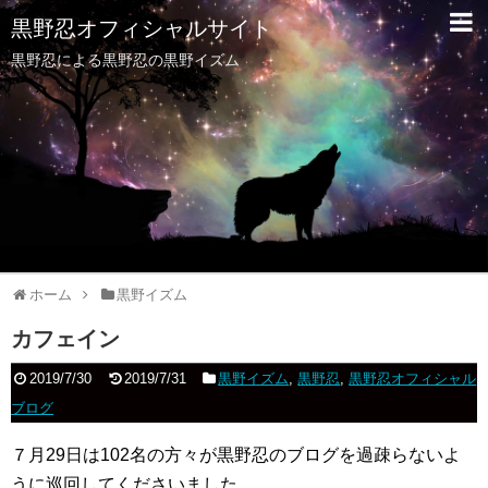
黒野忍オフィシャルサイト
黒野忍による黒野忍の黒野イズム
ホーム
黒野イズム
カフェイン
2019/7/30
2019/7/31
黒野イズム
,
黒野忍
,
黒野忍オフィシャル
ブログ
７月29日は102名の方々が黒野忍のブログを過疎らないよ
うに巡回してくださいました。