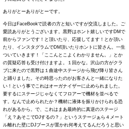
ありがとーありがとーです。
今日はFaceBookで読者の方と短いですが交流しました。ご
愛読ありがとうございます。黒野はホント嬉しいですDMで
前からファンです！と頂いたり、応援してます！とか頂い
たり、インスタグラムでDM頂いたりホントに皆さん。一生
ついていきます！「ここんとこよくわかりません。」とか
の質疑応答も受け付けますよ。１回かな。沢山の方がクラ
ブに来たので黒野は１曲途中ステージから飛び降り皆さん
と踊りました。その時思ったのがお客さんと一緒になりた
い！という事でこれはオーガナイザーに止められました。
要するにステージじゃなくてフロアーで機材を並べるで
す。なんで止められたか？機材に液体を振りかけられる恐
れがあるから。で、これはまあ最終的に真逆のステージ
「え？あそこでDJするの？」というステージぁら４メート
ル離れた壁にDJブースが置かれ何考えてるんだろうと思い