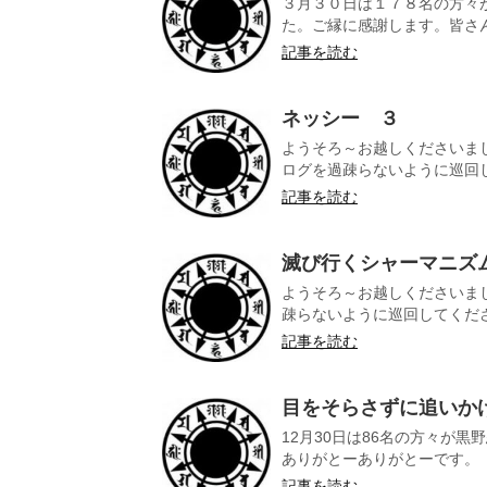
３月３０日は１７８名の方々
た。ご縁に感謝します。皆さん
記事を読む
ネッシー ３
ようそろ～お越しくださいまし
ログを過疎らないように巡回して
記事を読む
滅び行くシャーマニズ
ようそろ～お越しくださいま
疎らないように巡回してください
記事を読む
目をそらさずに追いか
12月30日は86名の方々が
ありがとーありがとーです。 ２
記事を読む