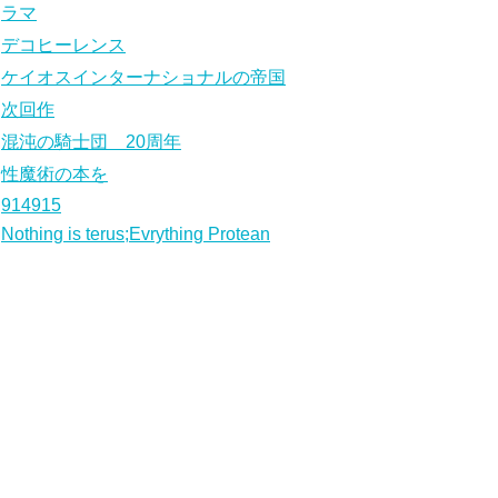
ラマ
デコヒーレンス
ケイオスインターナショナルの帝国
次回作
混沌の騎士団 20周年
性魔術の本を
914915
Nothing is terus;Evrything Protean