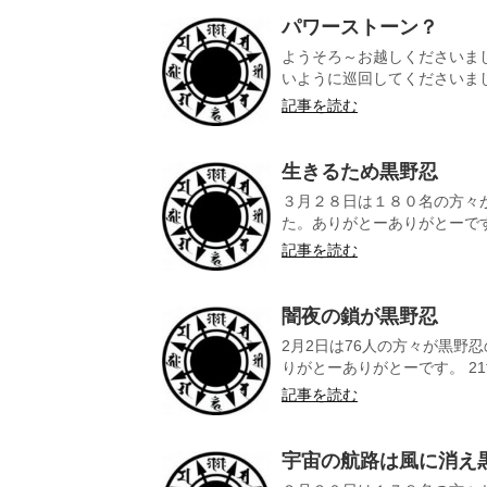
パワーストーン？
ようそろ～お越しくださいまし
いように巡回してくださいました
記事を読む
生きるため黒野忍
３月２８日は１８０名の方々
た。ありがとーありがとーです
記事を読む
闇夜の鎖が黒野忍
2月2日は76人の方々が黒野
りがとーありがとーです。 21
記事を読む
宇宙の航路は風に消え