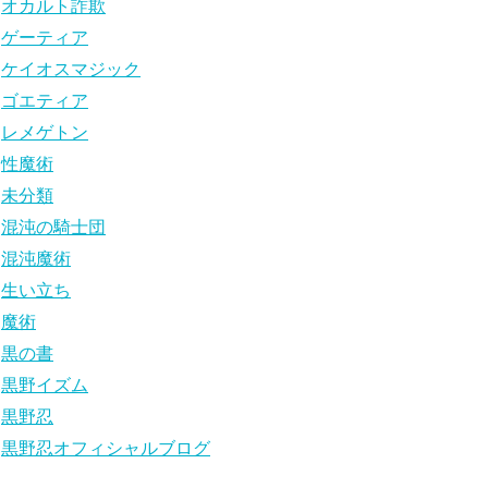
オカルト詐欺
ゲーティア
ケイオスマジック
ゴエティア
レメゲトン
性魔術
未分類
混沌の騎士団
混沌魔術
生い立ち
魔術
黒の書
黒野イズム
黒野忍
黒野忍オフィシャルブログ