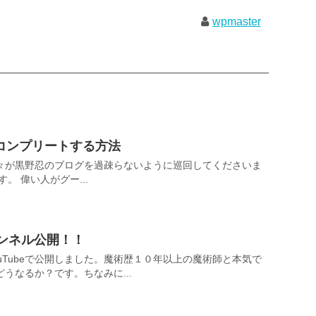
wpmaster
コンプリートする方法
々が黒野忍のブログを過疎らないように巡回してくださいま
。 偉い人がグー...
ャンネル公開！！
uTubeで公開しました。魔術歴１０年以上の魔術師と本気で
うなるか？です。ちなみに...