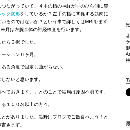
につながっていて、４本の指の神経が手のひら側に突
ネック変形
をしているか？左手の指に関係する筋肉に
いるのではないか？という事で詳しくはMRIをまず
、来月は左腕全体の神経検査を行います。
著
したら２択でした。
A
テーション６ヶ月。
をある角度で固定し曲がらない。
はしないと思います。
T
調べておきます。」とのことで結局は原因不明です。
さる１００名以上の方々。
ことがありました。黒野はブログでご飯食べよう！と
事書きます。