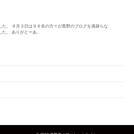
した。 ９月３日は９６名の方々が黒野のブログを過疎らな
。 ありがとーあ...