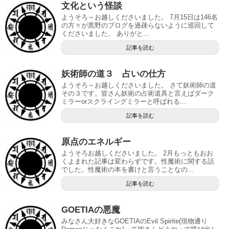
文化という怪談
ようそろ～お越しくださいました。 7月15日は146名
の方々が黒野のブログを過疎らないように巡回して
くださいました。 ありがと...
記事を読む
妖術師の道３ 占いの仕方
ようそろ～お越しくださいました。 さて妖術師の道
その３です。皆さん妖術の占術道具と言えばダーク
ミラーorスクライングミラーと呼ばれる...
記事を読む
原点のエネルギー
ようそろお越しくださいました。 2月もっともおお
くよまれた記事は変わらずです。性魔術に関する話
でした。性魔術の本を書けと言うことなの...
記事を読む
GOETIAの悪魔
みなさん大好きなGOETIAのEvil Spirite(現物通り