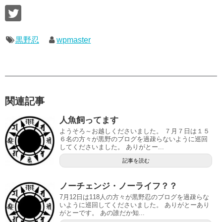
黒野忍
wpmaster
関連記事
人魚飼ってます
ようそろ～お越しくださいました。 ７月７日は１５
６名の方々が黒野のブログを過疎らないように巡回
してくださいました。 ありがとー...
記事を読む
ノーチェンジ・ノーライフ？？
7月12日は118人の方々が黒野忍のブログを過疎らな
いように巡回してくださいました。 ありがとーあり
がとーです。 あの誰だか知...