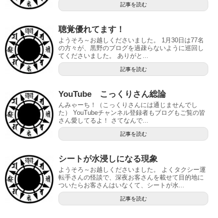
記事を読む
聴覚優れてます！
ようそろ～お越しくださいました。 1月30日は77名
の方々が、黒野のブログを過疎らないように巡回し
てくださいました。 ありがと...
記事を読む
YouTube こっくりさん総論
んみゃーち！（こっくりさんには通じませんでし
た） YouTubeチャンネル登録者もブログもご覧の皆
さん愛してるよ！ さてなんで...
記事を読む
シートが水浸しになる現象
ようそろ～お越しくださいました。 よくタクシー運
転手さんの怪談で、深夜お客さんを載せて目的地に
ついたらお客さんはいなくて、シートが水...
記事を読む