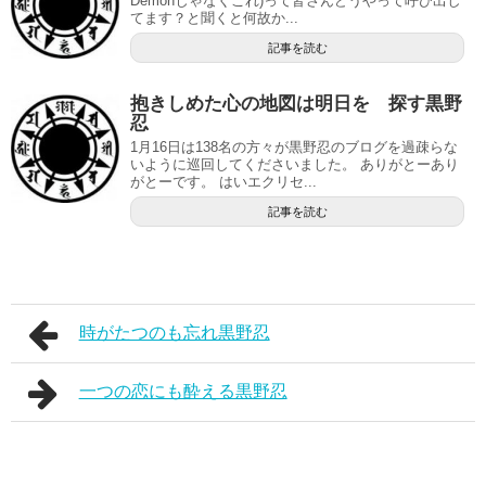
Demonじゃなくこれ)って皆さんどうやって呼び出し
てます？と聞くと何故か...
記事を読む
抱きしめた心の地図は明日を 探す黒野
忍
1月16日は138名の方々が黒野忍のブログを過疎らな
いように巡回してくださいました。 ありがとーあり
がとーです。 はいエクリセ...
記事を読む
時がたつのも忘れ黒野忍
一つの恋にも酔える黒野忍