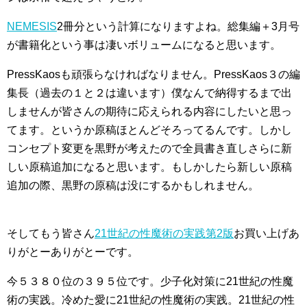
NEMESIS
2冊分という計算になりますよね。総集編＋3月号
が書籍化という事は凄いボリュームになると思います。
PressKaosも頑張らなければなりません。PressKaos３の編
集長（過去の１と２は違います）僕なんで納得するまで出
しませんが皆さんの期待に応えられる内容にしたいと思っ
てます。というか原稿ほとんどそろってるんです。しかし
コンセプト変更を黒野が考えたので全員書き直しさらに新
しい原稿追加になると思います。もしかしたら新しい原稿
追加の際、黒野の原稿は没にするかもしれません。
そしてもう皆さん
21世紀の性魔術の実践第2版
お買い上げあ
りがとーありがとーです。
今５３８０位の３９５位です。少子化対策に21世紀の性魔
術の実践。冷めた愛に21世紀の性魔術の実践。21世紀の性