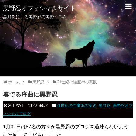
黒野忍オフィシャルサイト
黒野忍による黒野忍の黒野イズム
ホーム
黒野忍
21世紀の性魔術の実践
奏でる序曲に黒野忍
2019/2/1
2019/5/2
21世紀の性魔術の実践
,
黒野忍
,
黒野忍オフ
ィシャルブログ
1月31日は87名の方々が黒野忍のブログを過疎らないよう
に巡回してくださいました。