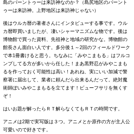
島のパーントゥーは来訪神なのか？（島尻地区のパーント
ゥーは来訪神。上野地区は来訪神じゃない）
後はウルカ暦の著者さんにインタビューする事です。ウル
カ暦即買いましたが、凄いシャーマニズムな物です。後は
博物館で買った資料、先祖神と地域の研究かな。博物館の
館長さん面白い人です。多分後１～2回のフィールドワーク
で本1冊書けると思う。ちなみに「みやこまもる」はフルコ
ンプしてる方が多いから任した！まあ黒野忍がみやこまも
るを作っておく可能性は高い！あれね、実にいい加減で警
察署に届出して、業者に頼んだら出来るんだって。絶対魔
術師ぽいみやこまもるを立てます！ビューフサリを無くす
ぞ！
はいお題が解ったらＲＴ解らなくてもＲＴの時間です。
アニメは2期で実写版は３つ。アニメとか原作の方が主人公
可愛いので好きです。