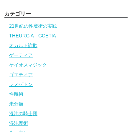
カテゴリー
21世紀の性魔術の実践
THEURGIA GOETIA
オカルト詐欺
ゲーティア
ケイオスマジック
ゴエティア
レメゲトン
性魔術
未分類
混沌の騎士団
混沌魔術