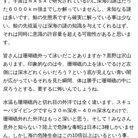
す。宇宙はＮＡＳＡで研究されているのに深海の謎はたっ
た６０００ｋｍ強までしか解っていませんし、未知なる謎
は多いです。鯨の生態系ですら確実に解っている事は少な
い。鯨の先祖返りは深海の謎の知識を与えてくれるはず。
それは同時に意識の許容量を超える可能性があると思いま
す。
皆さんは珊瑚礁外って泳いだことありますか？黒野は沢山
あります。印象的なのは今、珊瑚礁の上を泳いでるけど左
側には深水どれくらいだろう？という底が見えない青い闇
が広がっているそれを見た瞬間、体は勝手に珊瑚礁の中に
戻ろうとする。要するに怖いんでしょうね。
水温も珊瑚礁内と切れ目の外洋では全く違います。スキュ
ーバダイビングですら２０ｍ深水～４０ｍ深水なわけで、
珊瑚礁外れた外洋はもっと深いと思う。そして！みなさん
意外と知らない？陸上で危険な毒蛇は日本に3種しかいませ
ん。しかし海の危険生命はこの10倍以上はいるという事。