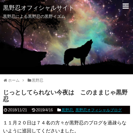
黒野忍オフィシャルサイト
黒野忍による黒野忍の黒野イズム
ホーム
黒野忍
じっとしてられない今夜は このままじゃ黒野
忍
2018/11/21
2019/4/16
黒野忍
,
黒野忍オフィシャルブログ
１１月２０日は７４名の方々が黒野忍のブログを過疎らな
いように巡回してくださいました。