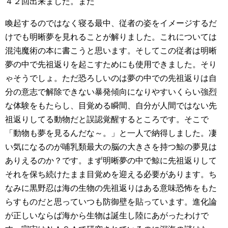
４２回出来ました。また
喚起するのではなく寝る最中、従者の姿をイメージするだ
けでも明晰夢を見れることが解りました。これについては
混沌魔術の本に書こうと思います。そしてこの従者は明晰
夢の中で先祖返りを起こすためにも使用できました。そり
ゃそうでしょ。ただ恐ろしいのは夢の中での先祖返りは自
分の意志で解除できない暴発傾向になりやすいくらい強烈
な体験をもたらし、目覚める瞬間、自分が人間ではない先
祖返りしてる動物だと誤認覚醒するところです。そこで
「動物も夢を見るんだな～。」と一人で納得しました。凄
い気になるのが哺乳類最大の脳の大きさを持つ鯨の夢見は
ありえるのか？です。まず明晰夢の中で鯨に先祖返りして
それを保ち続けたまま目覚めを迎える必要があります。ち
なみに黒野忍は海の生物の先祖返りはある意味恐怖をもた
らすものだと思っていつも防御壁を貼っています。進化論
が正しいならば海から生物は誕生し陸にあがったわけで