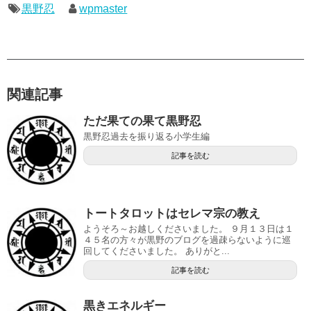
黒野忍
wpmaster
関連記事
ただ果ての果て黒野忍
黒野忍過去を振り返る小学生編
記事を読む
トートタロットはセレマ宗の教え
ようそろ～お越しくださいました。 ９月１３日は１
４５名の方々が黒野のブログを過疎らないように巡
回してくださいました。 ありがと...
記事を読む
黒きエネルギー