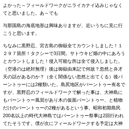
よかった～フィールドワークがニライカナイ込みじゃなく
てと思いました。あ～でも
与那国島の海底地形は興味ありますが、近いうちに見に行
こうと思います。
ちなみに黒野忍、宮古島の御嶽全てカウントしました！１
２９７箇所！タクシーで3日間。サトウキビ畑の中にあろう
とカウントしました！侵入可能な所は全て侵入しました。
（空港のは絶対無理）後は御嶽由来記で何故？忽然と弁才
天の話があるのか？（全く関係ない忽然と出てくる）後パ
ーントゥーには2種類いた。島尻地区がパーントゥー有名で
すが、黒野忍のフィールドワークで解った事は、大神島に
もパーントゥー風習があり木の仮面パーントゥー、と植物
だけのパーントゥーの2種があるという事。昭和初期島民
200名以上の時代大神島ではパーントゥー祭事は2回行われ
てたそうです。僕が次にフィールドワークする予定は大神