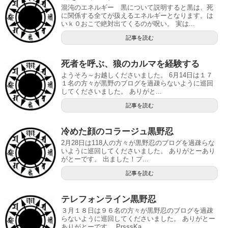
混沌のエネルギー 黒について説明すると黒は、死
に関係する全てが扱えるエネルギーとなります。は
いｋ０おこで絶対出てくるのが呪い。 実は...
記事を読む
死者を呼ぶ、狼のカルマを経験する
ようそろ～お越しくださいました。 6月14日は１７
１名の方々が黒野のブログを過疎らないように巡回
してくださいました。 ありがと...
記事を読む
冷めた顔のコラージュ黒野忍
2月28日は118人の方々が黒野忍のブログを過疎らな
いように巡回してくださいました。 ありがとーあり
がとーです。 出ました！プ...
記事を読む
テレフォンライン黒野忍
３月１８日は９６名の方々が黒野忍のブログを過疎
らないように巡回してくださいました。 ありがとー
ありがとーです。 PrsssKa...