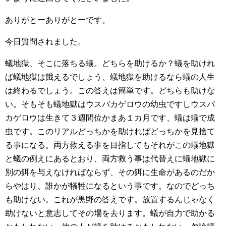
ありがとーありがとーです。
今日質問されました。
蟻地獄、そこに落ちる蟻。どちらを助けるか？蟻を助けれ
ば蟻地獄は餓えるでしょう、蟻地獄を助けるなら蟻の人生
は終わるでしょう。この答えは簡単です。どちらも助けな
い。そもそも蟻地獄はウスバカゲロウの幼虫ですしウスバ
カゲロウは生きて３週間位かまあ１カ月です、蟻は蟻で成
虫です。このリアルどっちかを助ければどっちかを見捨て
る事になる。両方救える事を目指してもそれがこの蟻地獄
と蟻の例えにあるとおり、両方救う事は代替えに蟻地獄に
別の餌を与えなければならず、その餌に生命があるのだか
らやはり、誰かが犠牲になるという事です。なのでどっち
も助けない。これが黒野の答えです。放置するんじゃなく
助けないと意志してその場を去ります。蟻が自力で助かる