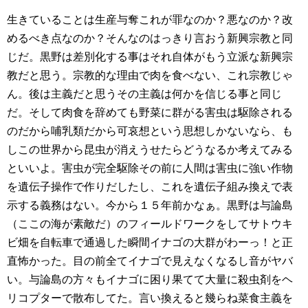
生きていることは生産与奪これが罪なのか？悪なのか？改
めるべき点なのか？そんなのはっきり言おう新興宗教と同
じだ。黒野は差別化する事はそれ自体がもう立派な新興宗
教だと思う。宗教的な理由で肉を食べない、これ宗教じゃ
ん。後は主義だと思うその主義は何かを信じる事と同じ
だ。そして肉食を辞めても野菜に群がる害虫は駆除される
のだから哺乳類だから可哀想という思想しかないなら、も
しこの世界から昆虫が消えうせたらどうなるか考えてみる
といいよ。害虫が完全駆除その前に人間は害虫に強い作物
を遺伝子操作で作りだしたし、これを遺伝子組み換えで表
示する義務はない。今から１５年前かなぁ。黒野は与論島
（ここの海が素敵だ）のフィールドワークをしてサトウキ
ビ畑を自転車で通過した瞬間イナゴの大群がわーっ！と正
直怖かった。目の前全てイナゴで見えなくなるし音がヤバ
い。与論島の方々もイナゴに困り果てて大量に殺虫剤をヘ
リコプターで散布してた。言い換えると幾らね菜食主義を