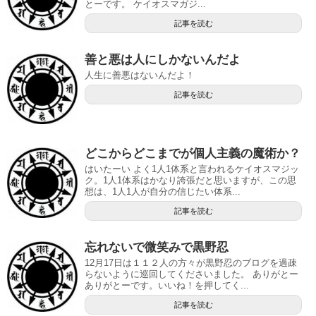
とーです。 ケイオスマガジ...
記事を読む
善と悪は人にしかないんだよ
人生に善悪はないんだよ！
記事を読む
どこからどこまでが個人主義の魔術か？
はいたーい よく1人1体系と言われるケイオスマジッ
ク。1人1体系はかなり誇張だと思いますが、この思
想は、1人1人が自分の信じたい体系...
記事を読む
忘れないで微笑みで黒野忍
12月17日は１１２人の方々が黒野忍のブログを過疎
らないように巡回してくださいました。 ありがとー
ありがとーです。いいね！を押してく...
記事を読む