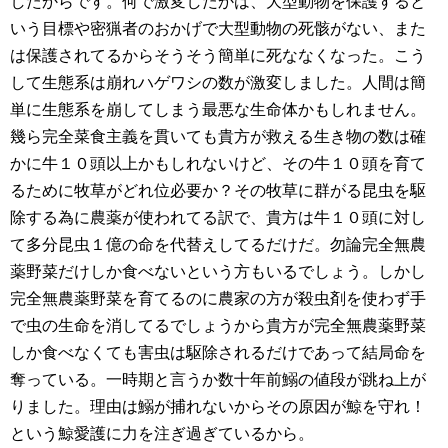
したからです。何で激変したかは、大型動物を保護すると
いう目標や密猟者のおかげで大型動物の死骸がない、また
は保護されてるからそうそう簡単に死ななくなった。こう
して生態系は崩れハゲワシの数が激変しました。人間は簡
単に生態系を崩してしまう最悪な生命体かもしれません。
幾ら完全菜食主義を貫いても貴方が救える生き物の数は確
かに牛１０頭以上かもしれないけど、その牛１０頭を育て
るために牧草がどれ位必要か？その牧草に群がる昆虫を駆
除する為に農薬が使われてる訳で、貴方は牛１０頭に対し
て多分昆虫１億の命を代替えしてるだけだ。勿論完全無農
薬野菜だけしか食べないという方もいるでしょう。しかし
完全無農薬野菜を育てるのに農家の方が殺虫剤を使わず手
で虫の生命を消してるでしょうから貴方が完全無農薬野菜
しか食べなくても害虫は駆除されるだけであって結局命を
奪っている。一時期と言うか数十年前鰯の値段が跳ね上が
りました。理由は鰯が捕れないからその原因が鯨を守れ！
という鯨愛護に力を注ぎ過ぎているから。