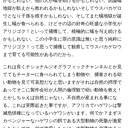
かもしれない、他の人が蟻を助けるかもしれない。勿論蟻
地獄が飢えから救われるかもしれないそしてウスバカゲロ
ウとなり子孫を残すかもしれない。そしてまた蟻地獄が誕
生し蟻が食べられる、けどその辺の好奇心旺盛な小学生が
アリジゴク！といって捕獲して、積極的に蟻を与え続ける
かもしれない。この小学生に罪の意識は無いと思う純粋に
アリジゴク！って思って捕獲して観察してウスバカゲロウ
まで育てる可能性があるのだから。
これは良くナショナルジオグラフィックチャンネルとか見
ててもチーターに食べられてしまう動物や、捕食される幼
い動物を見て可哀想だなと思いますがそれは自然の摂理で
あってそこに製作会社が人間の倫理観で幼い動物を救え！
とかしちゃえば自然じゃない。不自然が産まれる事にな
る。これは実際起きた事ですが、アフリカでハゲワシは撃
滅危惧種になっているハゲワシがいます。何でか？まずス
カベンジャーなハゲワシの餌である大型動物の死骸が激変