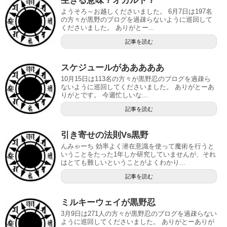
生きる意味？オカルト？
ようそろ～お越しくださいました。 6月7日は197名
の方々が黒野のブログを過疎らないように巡回して
くださいました。 ありがとー...
記事を読む
スケジュールがあああああ
10月15日は113名の方々が黒野忍のブログを過疎ら
ないように巡回してくださいました。 ありがとーあ
りがとです。 今週忙しいな...
記事を読む
引き寄せの法則Vs黒野
んみゃーち 効率よく潜在意識を使って魔術を行うと
いうことをたった1年しか研究していませんが、それ
はとても難しいということがよくわかり...
記事を読む
ミルキーウェイが黒野忍
3月9日は271人の方々が黒野忍のブログを過疎らない
ように巡回してくださいました。 ありがとーありが