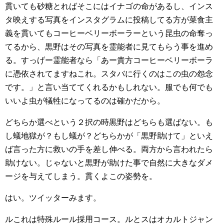
貫いても砂糖とればそこにはイナゴの命があるし、インス
タ映えする写真をインスタグラムに投稿してる方が菜食主
義を貫いてもコーヒーベリーボーラーという昆虫の命奪っ
てるから、黒野はその写真を霊能者に見てもらう事を進め
る。すっげー霊能者なら「あー貴方コーヒーベリーボーラ
に憑依されてますねこれ。スタバに行くのはこの虫の怨念
です。」と言い当ててくれるかもしれない。服でも何でも
いいよ虫が犠牲になってるのは確かだから。
どちらか選べという２択の時黒野はどちらも選ばない。も
し蟻地獄が？もし蟻が？どちらかが「黒野助けて」といえ
ば言った方に救いの手を差し伸べる。両方から言われたら
助けない。じゃないと黒野が助けた事で自然に大きなダメ
ージを与えてしまう。貫くよこの姿勢を。
はい。ツイッターみます。
ルこれは特殊ルール採用コース。ルとスはオカルトジャン