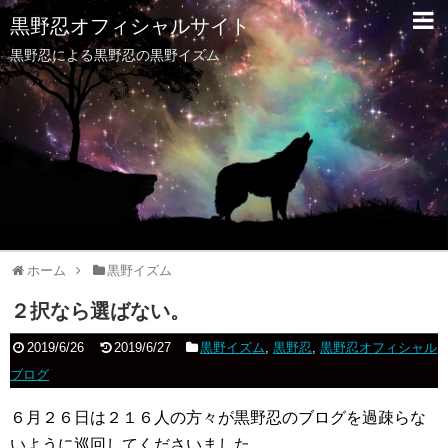
黒野忍オフィシャルサイト
黒野忍による黒野忍の黒野イズム
ホーム
黒野イズム
２択なら選ばない。
2019/6/26
2019/6/27
黒野イズム
,
黒野忍
,
黒野忍オフィシャル
ブログ
６月２６日は２１６人の方々が黒野忍のブログを過疎らな
いように巡回してくださいました。