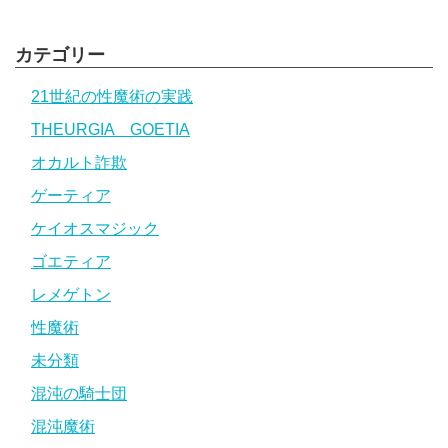
カテゴリー
21世紀の性魔術の実践
THEURGIA GOETIA
オカルト詐欺
ゲーティア
ケイオスマジック
ゴエティア
レメゲトン
性魔術
未分類
混沌の騎士団
混沌魔術