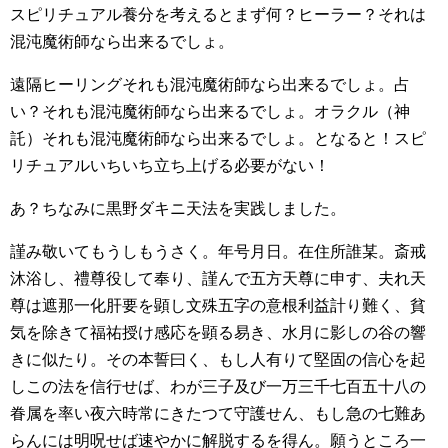
スピリチュアル養分を考えるとまず何？ヒーラー？それは
混沌魔術師なら出来るでしょ。
遠隔ヒーリングそれも混沌魔術師なら出来るでしょ。占
い？それも混沌魔術師なら出来るでしょ。オラクル（神
託）それも混沌魔術師なら出来るでしょ。となると！スピ
リチュアルいちいち立ち上げる必要がない！
あ？ちなみに黒野ダキニ天法を実践しました。
謹み敬いてもうしもうさく。年号月日。在住所誰某。斎戒
沐浴し、禮尊役して奉り、謹んで五方天尊に申す、夫れ天
尊は遮那一化肝要を顕し文殊五字の意根利益計り難く、貧
気を除きて福祐授け感応を顕る易き、水月に影しの谷の響
きに似たり。その本誓曰く、もし人有りて堅固の信心を起
しこの法を信行せば、わが三子及び一万三千七百五十八の
眷属を率い夜六時常にきたつて守護せん、もし急の七難あ
らんには明呪せば速やかに解脱するを得ん。願うところ一