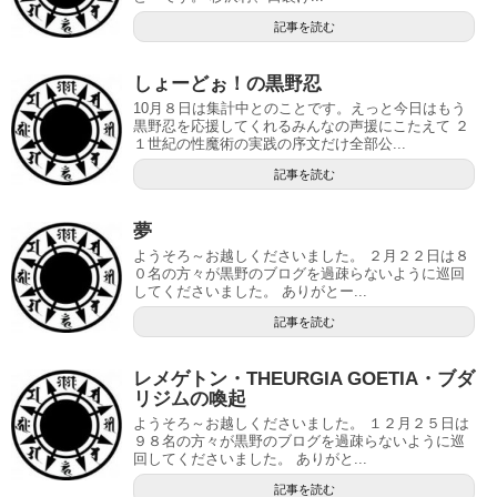
記事を読む
しょーどぉ！の黒野忍
10月８日は集計中とのことです。えっと今日はもう
黒野忍を応援してくれるみんなの声援にこたえて ２
１世紀の性魔術の実践の序文だけ全部公...
記事を読む
夢
ようそろ～お越しくださいました。 ２月２２日は８
０名の方々が黒野のブログを過疎らないように巡回
してくださいました。 ありがとー...
記事を読む
レメゲトン・THEURGIA GOETIA・ブダ
リジムの喚起
ようそろ～お越しくださいました。 １２月２５日は
９８名の方々が黒野のブログを過疎らないように巡
回してくださいました。 ありがと...
記事を読む