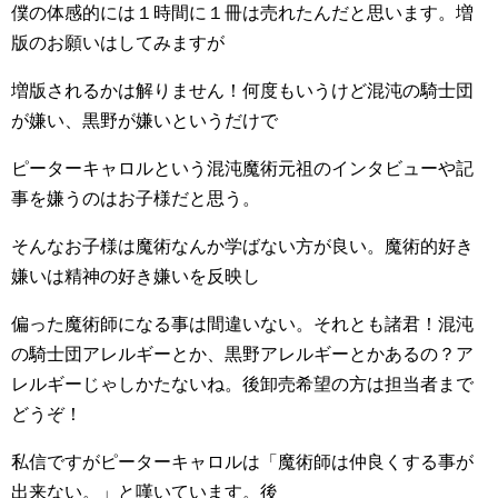
僕の体感的には１時間に１冊は売れたんだと思います。増
版のお願いはしてみますが
増版されるかは解りません！何度もいうけど混沌の騎士団
が嫌い、黒野が嫌いというだけで
ピーターキャロルという混沌魔術元祖のインタビューや記
事を嫌うのはお子様だと思う。
そんなお子様は魔術なんか学ばない方が良い。魔術的好き
嫌いは精神の好き嫌いを反映し
偏った魔術師になる事は間違いない。それとも諸君！混沌
の騎士団アレルギーとか、黒野アレルギーとかあるの？ア
レルギーじゃしかたないね。後卸売希望の方は担当者まで
どうぞ！
私信ですがピーターキャロルは「魔術師は仲良くする事が
出来ない。」と嘆いています。後