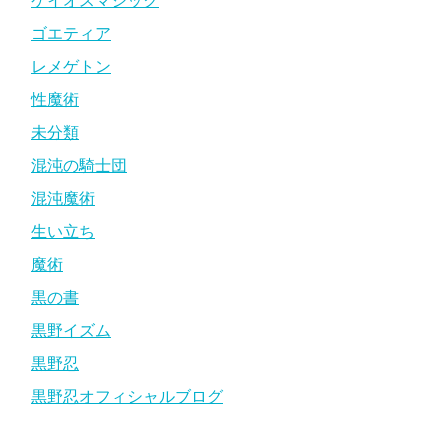
ケイオスマジック
ゴエティア
レメゲトン
性魔術
未分類
混沌の騎士団
混沌魔術
生い立ち
魔術
黒の書
黒野イズム
黒野忍
黒野忍オフィシャルブログ