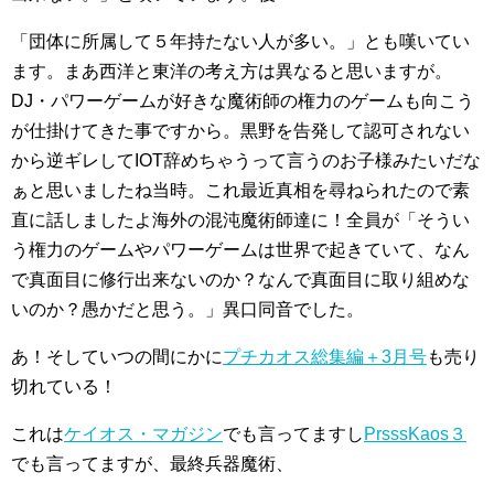
「団体に所属して５年持たない人が多い。」とも嘆いてい
ます。まあ西洋と東洋の考え方は異なると思いますが。
DJ・パワーゲームが好きな魔術師の権力のゲームも向こう
が仕掛けてきた事ですから。黒野を告発して認可されない
から逆ギレしてIOT辞めちゃうって言うのお子様みたいだな
ぁと思いましたね当時。これ最近真相を尋ねられたので素
直に話しましたよ海外の混沌魔術師達に！全員が「そうい
う権力のゲームやパワーゲームは世界で起きていて、なん
で真面目に修行出来ないのか？なんで真面目に取り組めな
いのか？愚かだと思う。」異口同音でした。
あ！そしていつの間にかに
プチカオス総集編＋3月号
も売り
切れている！
これは
ケイオス・マガジン
でも言ってますし
PrsssKaos３
でも言ってますが、最終兵器魔術、