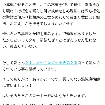
つ成就さぜること無し。この本誓を仰いで禮供し奉る所な
り願わくば権念を照らし所求成就せしめ現世には即ち権化
の聖財に預かり郡類塵の二世を終わりて後また世には真如
法、水にえじんを洗そてしょうかいにせす、
他いろいろ真言とか印を組みます。で効果がありました。
だからといってダキニ最強だぜ！とはぜんっぜん思わな
い。後祟りとかない。
そして皆さん
２１世紀の性魔術の実践第２版
買って読んで
くれている事を超祈っています。
そしてありがとーありがとーです。買ってない混沌魔術師
は買いましょう！
はいそろそろこのコーナー辞めようかと思います。