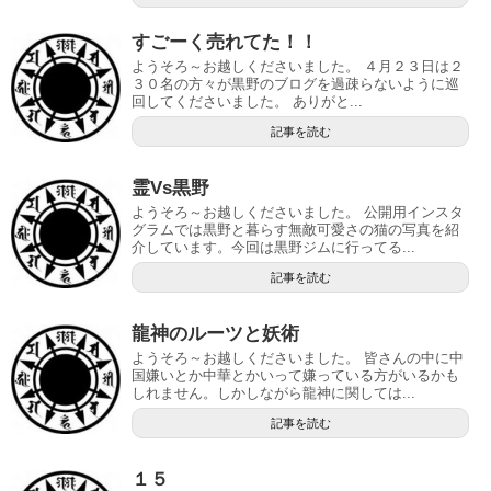
すごーく売れてた！！
ようそろ～お越しくださいました。 ４月２３日は２
３０名の方々が黒野のブログを過疎らないように巡
回してくださいました。 ありがと...
記事を読む
霊Vs黒野
ようそろ～お越しくださいました。 公開用インスタ
グラムでは黒野と暮らす無敵可愛さの猫の写真を紹
介しています。今回は黒野ジムに行ってる...
記事を読む
龍神のルーツと妖術
ようそろ～お越しくださいました。 皆さんの中に中
国嫌いとか中華とかいって嫌っている方がいるかも
しれません。しかしながら龍神に関しては...
記事を読む
１５