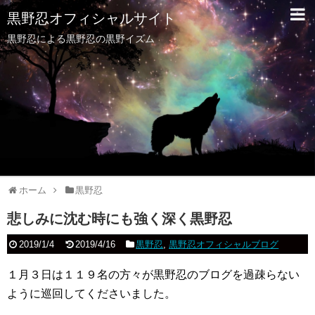
黒野忍オフィシャルサイト
黒野忍による黒野忍の黒野イズム
ホーム
黒野忍
悲しみに沈む時にも強く深く黒野忍
2019/1/4
2019/4/16
黒野忍
,
黒野忍オフィシャルブログ
１月３日は１１９名の方々が黒野忍のブログを過疎らない
ように巡回してくださいました。