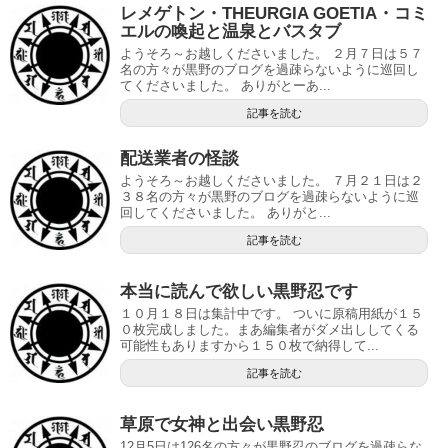
レメゲトン・THEURGIA GOETIA・コミ
エルの喚起と温泉とバスタブ
ようそろ～お越しくださいました。 ２月７日は５７
名の方々が黒野のブログを過疎らないように巡回し
てくださいました。 ありがとーあ...
記事を読む
配送業者の怪談
ようそろ～お越しくださいました。 ７月２１日は２
３８名の方々が黒野のブログを過疎らないように巡
回してくださいました。 ありがと...
記事を読む
本当に読んで欲しい黒野忍です
１０月１８日は集計中です。 ついに原稿用紙が１５
０枚完成しました。まあ編集者がダメ出ししてくる
可能性もありますから１５０枚で納得して...
記事を読む
草原で女神と出会い黒野忍
12月5日は126名の方々が黒野忍のブログを過疎らな