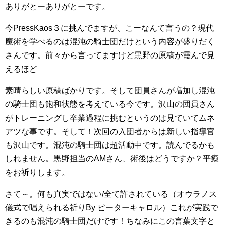
ありがとーありがとーです。
今PressKaos３に挑んでますが、こーなんて言うの？現代
魔術を学べるのは混沌の騎士団だけという内容が盛りだく
さんです。前々から言ってますけど黒野の原稿が霞んで見
えるほど
素晴らしい原稿ばかりです。そして団員さんが増加し混沌
の騎士団も飽和状態を考えている今です。沢山の団員さん
がトレーニングし卒業過程に挑むというのは見ていてムネ
アツな事です。そして！次回の入団者からは新しい指導官
も沢山です。混沌の騎士団は超活動中です。読んでるかも
しれません。黒野担当のAMさん、術後はどうですか？平癒
をお祈りします。
さて～。何も真実ではない/全て許されている（オウラノス
儀式で唱えられる祈りBy ピーターキャロル）これが実践で
きるのも混沌の騎士団だけです！ちなみにこの言葉文字と