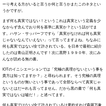
ーり考える方がいると言うか何と言うかまたこのネタとい
うかですが。
まず何も真実ではない！というこれは真実という定義を少
なからず含んでおり何を基準に真実か？という話がでま
す。ハサン・サッバーフですら「真実がなければ何も真実
じゃないなんていえない」って言ってますよね。ちなみに
何も真実ではない/全て許されている。を日本で最初に紹介
したのは青山正明さんです！次に黒野１９９０年、次にみ
んなが読める無の書。
IOTのイニシエーションでは「究極の真理がないという事を
貴方は知ってますか？」と尋ねられます。そう究極の真理
というものが無いという事であって全部ならべて真実じゃ
ないとはだーれも言ってません。だから黒の書で「何も真
実ではないは嘘だ！」と述べてます。
何も真実ではない/全て許されているは要約すれば森羅万象