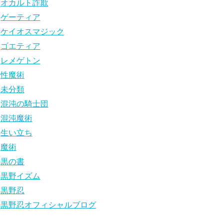
オカルト詐欺
ゲーティア
ケイオスマジック
ゴエティア
レメゲトン
性魔術
未分類
混沌の騎士団
混沌魔術
生い立ち
魔術
黒の書
黒野イズム
黒野忍
黒野忍オフィシャルブログ