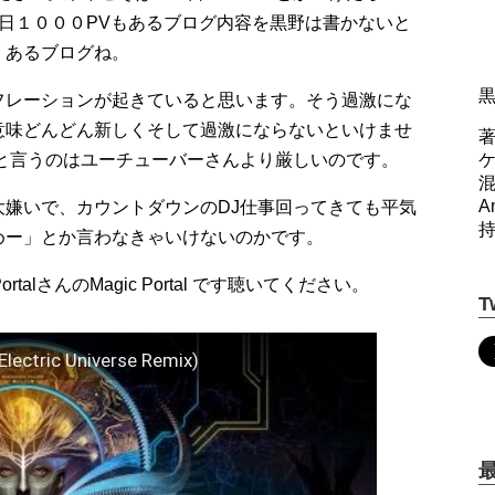
日１０００PVもあるブログ内容を黒野は書かないと
くあるブログね。
フレーションが起きていると思います。そう過激にな
意味どんどん新しくそして過激にならないといけませ
著
規約と言うのはユーチューバーさんより厳しいのです。
A
嫌いで、カウントダウンのDJ仕事回ってきても平気
めー」とか言わなきゃいけないのかです。
talさんのMagic Portal です聴いてください。
T
Electric Universe Remix)