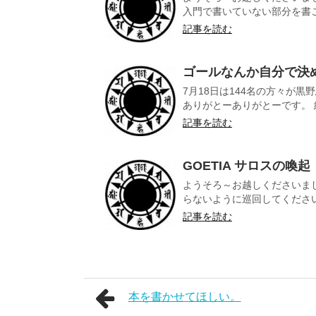
入門で書いていない部分を書こう
記事を読む
ゴールなんか自分で決
7月18日は144名の方々が
ありがとーありがとーです。 結
記事を読む
GOETIA サロスの喚起
ようそろ～お越しくださいま
らないように巡回してくださいま
記事を読む
本を書かせてほしい。