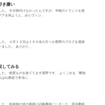
好き嫌い
した。 今日寝付けなかったんですが。半眠のトランスを使
アを得ようと。みたヴィジ...
した。 ４月１３日は１６９名の方々が黒野のブログを過疎
した。 ありがと...
説してみる
した。 絶賛ものを捨ててます黒野です。 よくこれを「断捨
は仏教徒で本当に...
した。 妖術師の道の最後は召喚魔術にしました。混沌魔術