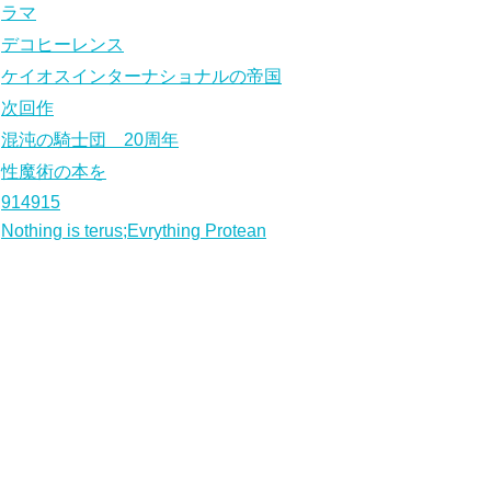
ラマ
デコヒーレンス
ケイオスインターナショナルの帝国
次回作
混沌の騎士団 20周年
性魔術の本を
914915
Nothing is terus;Evrything Protean