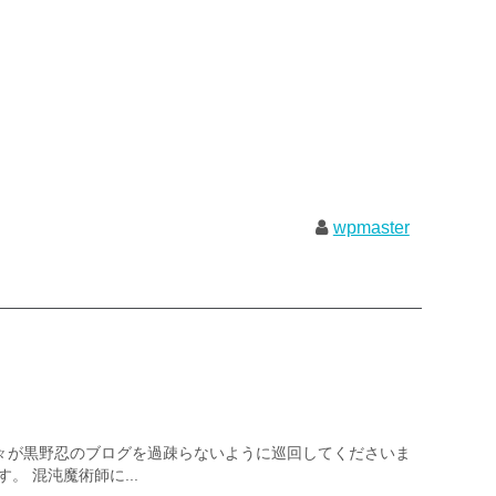
wpmaster
々が黒野忍のブログを過疎らないように巡回してくださいま
。 混沌魔術師に...