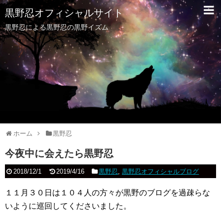
黒野忍オフィシャルサイト
黒野忍による黒野忍の黒野イズム
ホーム
黒野忍
今夜中に会えたら黒野忍
2018/12/1
2019/4/16
黒野忍
,
黒野忍オフィシャルブログ
１１月３０日は１０４人の方々が黒野のブログを過疎らな
いように巡回してくださいました。