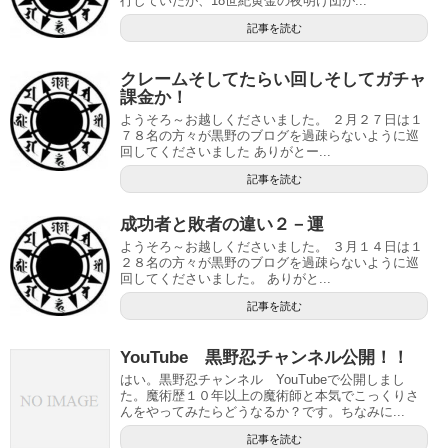
行していたが、18世紀黄金の夜明け団が...
記事を読む
クレームそしてたらい回しそしてガチャ
課金か！
ようそろ～お越しくださいました。 ２月２７日は１
７８名の方々が黒野のブログを過疎らないように巡
回してくださいました ありがとー...
記事を読む
成功者と敗者の違い２－運
ようそろ～お越しくださいました。 ３月１４日は１
２８名の方々が黒野のブログを過疎らないように巡
回してくださいました。 ありがと...
記事を読む
YouTube 黒野忍チャンネル公開！！
はい。黒野忍チャンネル YouTubeで公開しまし
た。魔術歴１０年以上の魔術師と本気でこっくりさ
んをやってみたらどうなるか？です。ちなみに...
記事を読む