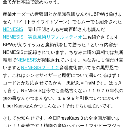
全てが日本語で読めちゃう。
産業オーダーの青狼団とか星知教団なんかにBPWは負けま
せん！TZ（トライワイトゾーン）でもムーでも紹介された
NENESIS
青山正明さんも村崎百郎さんも読んだ
NEMESIS
実践魔術リフォルマティオ
にも紹介さてます
BPWが某ウイッカと魔術戦をして勝った！という内容が
NEMESISに記録されています。ちなみに噂の真相では無断
転用で
NEMESIS
が掲載されています。ちなみに１個だけ言
いますと
NENESIS２－１２
音響魔術書いてるの黒野忍で
す。これはシンセサイザーと魔術について書いてるはず！
コードとか対応させてるかも！黒野忍＝FraMです。はっき
り言う。NEMESISは今でも全然古くない！１９７０年代の
無の書なんかつまんない。１９９９年引退ついでにかいた
Liber Kaosなんかつまんない！それぐらい面白いです。
そしてお知らせです。今日PressKaos３の全企画が揃いま
した！！豪華です！植物の魔術ハイパー！マヤビーマジッ