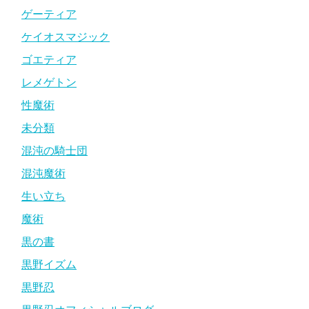
ゲーティア
ケイオスマジック
ゴエティア
レメゲトン
性魔術
未分類
混沌の騎士団
混沌魔術
生い立ち
魔術
黒の書
黒野イズム
黒野忍