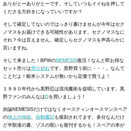
ありがとーありがとーです。そしていつもイイねを押して
くださる方好きになっていいですか？
そして確定してないのではっきり書けませんが今年はセク
ノマスをお届けできる可能性があります。セクノマスなに
それ？今は言えません。確定しらセクノマスを声高らかに
言いますね。
そして来ました！BPWの
NEMESIS
復活！なんと即お得な
セット売りは
売り切れ
です。黒野買う前に・・・。なんて
ことだよ！献本システムが無いから定価で買うよ！
１９９０年代から黒野忍は混沌魔術を提唱しています。黒
野ファンのみんなは
D
を買いましょう！
勿論NEMESISだけではなくオースティンオースマンスペア
の
地上の地獄
、
自動書記
も復刻されてます。多分なんだけ
ど半獣達の書、ゾスの呪いも復刊するかも！スペアの本が