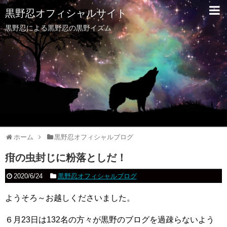
黒野忍オフィシャルサイト
黒野忍による黒野忍の黒野イズム
ホーム
黒野忍オフィシャルブログ
疳の虫封じに粉落としだ！
2020/6/24
黒野忍オフィシャルブログ
ようそろ～お越しくださいました。
６月23日は132名の方々が黒野のブログを過疎らないよう