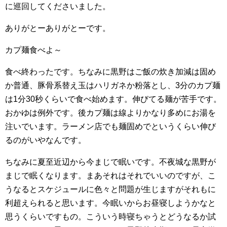
に巡回してくださいました。
ありがとーありがとーです。
カプ麺食べよ～
食べ終わったです。ちなみに黒野はご飯の炊き加減は固め
か普通、豚骨系替え玉はハリガネか粉落とし、3分のカプ麺
は1分30秒くらいで食べ始めます。伸びてる麺が苦手です。
おかゆは例外です。後カプ麺は線よりかなり多めにお湯を
注いでいます。ラーメン店でも麺固めでというくらい伸び
るのがいやなんです。
ちなみに夏至近辺から今まじで眠いです。不夜城な黒野が
まじで眠くなります。まあそれはそれでいいのですが、こ
うなるとスケジュールに色々と問題が生じますがそれもに
利超えられると思います。今眠いからお昼寝しようかなと
思うくらいですもの。こういう時寝ちゃうとどうなるか試