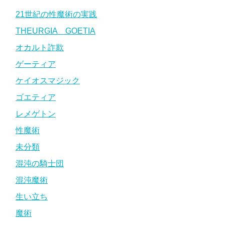
21世紀の性魔術の実践
THEURGIA GOETIA
オカルト詐欺
ゲーティア
ケイオスマジック
ゴエティア
レメゲトン
性魔術
未分類
混沌の騎士団
混沌魔術
生い立ち
魔術