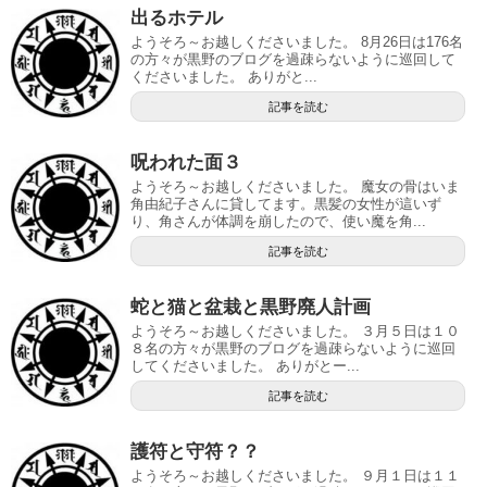
出るホテル
ようそろ～お越しくださいました。 8月26日は176名
の方々が黒野のブログを過疎らないように巡回して
くださいました。 ありがと...
記事を読む
呪われた面３
ようそろ～お越しくださいました。 魔女の骨はいま
角由紀子さんに貸してます。黒髪の女性が這いず
り、角さんが体調を崩したので、使い魔を角...
記事を読む
蛇と猫と盆栽と黒野廃人計画
ようそろ～お越しくださいました。 ３月５日は１０
８名の方々が黒野のブログを過疎らないように巡回
してくださいました。 ありがとー...
記事を読む
護符と守符？？
ようそろ～お越しくださいました。 ９月１日は１１