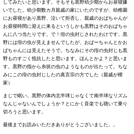
してみたいと思います。そもそも黒野幼少期からお昼寝嫌
いでした。幼少期数カ月親戚の家にいたのですが、幼稚園
にお昼寝があり黒野、泣いて拒否し、親戚のおばちゃんが
お昼寝時間に迎えに来るというしかも黒野はそのおばちゃ
んに八つ当たりです。で！疳の虫封じされたわけです。黒
野には疳の虫が見えませんでしたが、おばーちゃんとかお
ばちゃんには見えたそうで。ちなみにその疳の虫封じも黒
野ものすごく抵抗したと思います。ほんとかよ？と思いま
す。黒野の指から糸状の虫のようなものが出たって。ちな
みにこの疳の虫封じしたの真言宗の方でした（親戚が檀
家）
まじで眠い。黒野の体内北半球じゃなくて南半球なリズム
なんじゃないんでしょうか？とにかく音楽でも聴いて乗り
切ろうと思います。
最後までお読みいただきありがとうございました。。