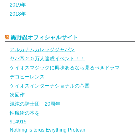
2019年
2018年
黒野忍オフィシャルサイト
アルカナムカレッジジャパン
ヤバ帝２０万人達成イベント！！
ケイオスマジックに興味あるなら見るべきドラマ
デコヒーレンス
ケイオスインターナショナルの帝国
次回作
混沌の騎士団 20周年
性魔術の本を
914915
Nothing is terus;Evrything Protean