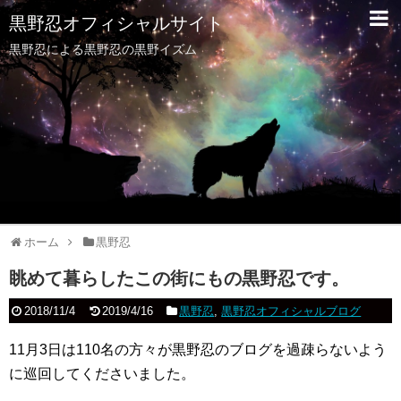
黒野忍オフィシャルサイト
黒野忍による黒野忍の黒野イズム
ホーム
黒野忍
眺めて暮らしたこの街にもの黒野忍です。
2018/11/4
2019/4/16
黒野忍
,
黒野忍オフィシャルブログ
11月3日は110名の方々が黒野忍のブログを過疎らないよう
に巡回してくださいました。