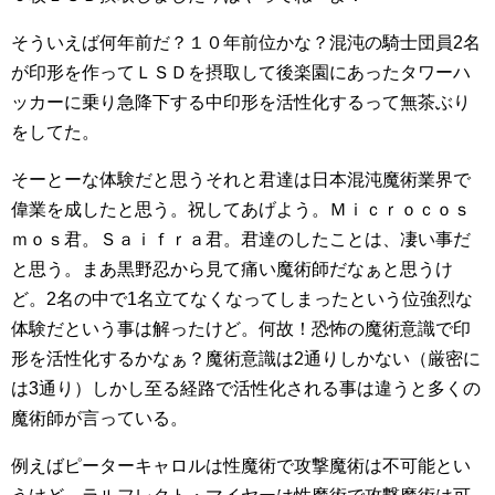
そういえば何年前だ？１０年前位かな？混沌の騎士団員2名
が印形を作ってＬＳＤを摂取して後楽園にあったタワーハ
ッカーに乗り急降下する中印形を活性化するって無茶ぶり
をしてた。
そーとーな体験だと思うそれと君達は日本混沌魔術業界で
偉業を成したと思う。祝してあげよう。Ｍｉｃｒｏｃｏｓ
ｍｏｓ君。Ｓａｉｆｒａ君。君達のしたことは、凄い事だ
と思う。まあ黒野忍から見て痛い魔術師だなぁと思うけ
ど。2名の中で1名立てなくなってしまったという位強烈な
体験だという事は解ったけど。何故！恐怖の魔術意識で印
形を活性化するかなぁ？魔術意識は2通りしかない（厳密に
は3通り）しかし至る経路で活性化される事は違うと多くの
魔術師が言っている。
例えばピーターキャロルは性魔術で攻撃魔術は不可能とい