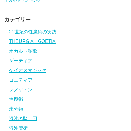
オカルトランキング
カテゴリー
21世紀の性魔術の実践
THEURGIA GOETIA
オカルト詐欺
ゲーティア
ケイオスマジック
ゴエティア
レメゲトン
性魔術
未分類
混沌の騎士団
混沌魔術