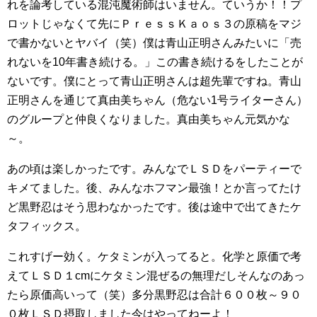
れを論考している混沌魔術師はいません。ていうか！！プ
ロットじゃなくて先にＰｒｅｓｓＫａｏｓ３の原稿をマジ
で書かないとヤバイ（笑）僕は青山正明さんみたいに「売
れないを10年書き続ける。」この書き続けるをしたことが
ないです。僕にとって青山正明さんは超先輩ですね。青山
正明さんを通じて真由美ちゃん（危ない1号ライターさん）
のグループと仲良くなりました。真由美ちゃん元気かな
～。
あの頃は楽しかったです。みんなでＬＳＤをパーティーで
キメてました。後、みんなホフマン最強！とか言ってたけ
ど黒野忍はそう思わなかったです。後は途中で出てきたケ
タフィックス。
これすげー効く。ケタミンが入ってると。化学と原価で考
えてＬＳＤ１cmにケタミン混ぜるの無理だしそんなのあっ
たら原価高いって（笑）多分黒野忍は合計６００枚～９０
０枚ＬＳＤ摂取しました今はやってねーよ！