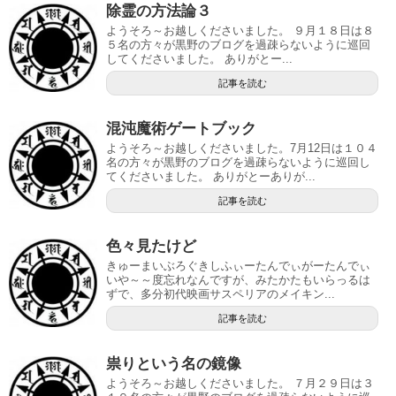
除霊の方法論３
ようそろ～お越しくださいました。 ９月１８日は８
５名の方々が黒野のブログを過疎らないように巡回
してくださいました。 ありがとー...
記事を読む
混沌魔術ゲートブック
ようそろ～お越しくださいました。7月12日は１０４
名の方々が黒野のブログを過疎らないように巡回し
てくださいました。 ありがとーありが...
記事を読む
色々見たけど
きゅーまいぶろぐきしふぃーたんでぃがーたんでぃ
いや～～度忘れなんですが、みたかたもいらっるは
ずで、多分初代映画サスペリアのメイキン...
記事を読む
祟りという名の鏡像
ようそろ～お越しくださいました。 ７月２９日は３