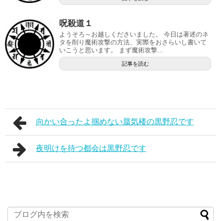
呪殺道１
ようそろ～お越しくださいました。 今日は著述のネ
タを削り魔術攻撃の方法、実際をおさらいし書いて
いこうと思います。 まず魔術攻撃...
記事を読む
向かい合ったよ掴めない蜃気楼の黒野忍です
夜明けを待つ都会は黒野忍です