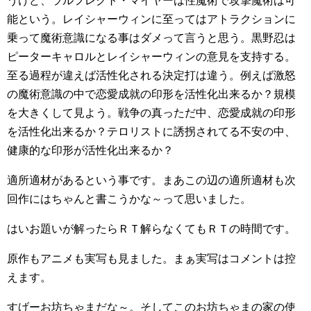
うけど、ラルフレクト・マイヤーは性魔術で攻撃魔術は可
能という。レイシャーウィンに至ってはアトラクションに
乗って魔術意識になる事はダメって言うと思う。黒野忍は
ピーターキャロルとレイシャーウィンの意見を支持する。
至る過程が違えば活性化される決定打は違う。例えば激怒
の魔術意識の中で恋愛成就の印形を活性化出来るか？規模
を大きくして見よう。戦争の真っただ中、恋愛成就の印形
を活性化出来るか？テロリストに誘拐されてる不安の中、
健康的な印形が活性化出来るか？
適所適材があるという事です。まあこの辺の適所適材も次
回作にはちゃんと書こうかな～って思いました。
はいお題いが解ったらＲＴ解らなくてもＲＴの時間です。
原作もアニメも実写も見ました。まぁ実写はコメントは控
えます。
すげーお坊ちゃまだな～。そしてこのお坊ちゃまの家の使