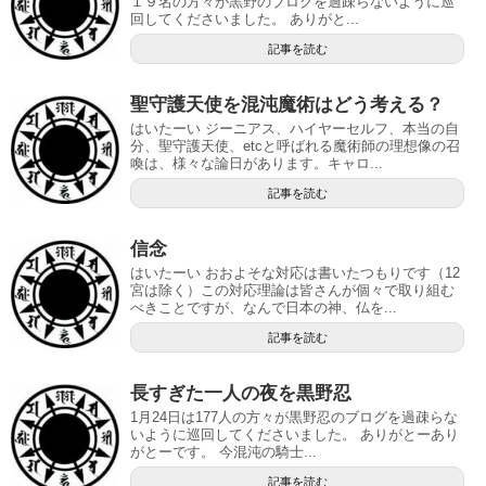
１９名の方々が黒野のブログを過疎らないように巡
回してくださいました。 ありがと...
記事を読む
聖守護天使を混沌魔術はどう考える？
はいたーい ジーニアス、ハイヤーセルフ、本当の自
分、聖守護天使、etcと呼ばれる魔術師の理想像の召
喚は、様々な論日があります。キャロ...
記事を読む
信念
はいたーい おおよそな対応は書いたつもりです（12
宮は除く）この対応理論は皆さんが個々で取り組む
べきことですが、なんで日本の神、仏を...
記事を読む
長すぎた一人の夜を黒野忍
1月24日は177人の方々が黒野忍のブログを過疎らな
いように巡回してくださいました。 ありがとーあり
がとーです。 今混沌の騎士...
記事を読む