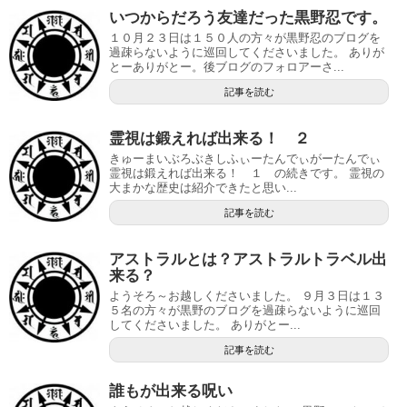
いつからだろう友達だった黒野忍です。
１０月２３日は１５０人の方々が黒野忍のブログを
過疎らないように巡回してくださいました。 ありが
とーありがとー。後ブログのフォロアーさ...
記事を読む
霊視は鍛えれば出来る！ ２
きゅーまいぶろぶきしふぃーたんでぃがーたんでぃ
霊視は鍛えれば出来る！ １ の続きです。 霊視の
大まかな歴史は紹介できたと思い...
記事を読む
アストラルとは？アストラルトラベル出
来る？
ようそろ～お越しくださいました。 ９月３日は１３
５名の方々が黒野のブログを過疎らないように巡回
してくださいました。 ありがとー...
記事を読む
誰もが出来る呪い