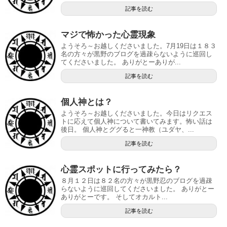
記事を読む
マジで怖かった心霊現象
ようそろ～お越しくださいました。7月19日は１８３
名の方々が黒野のブログを過疎らないように巡回し
てくださいました。 ありがとーありが...
記事を読む
個人神とは？
ようそろ～お越しくださいました。今日はリクエス
トに応えて個人神について書いてみます。怖い話は
後日。 個人神とググると一神教（ユダヤ、...
記事を読む
心霊スポットに行ってみたら？
８月１２日は８２名の方々が黒野忍のブログを過疎
らないように巡回してくださいました。 ありがとー
ありがとーです。 そしてオカルト...
記事を読む