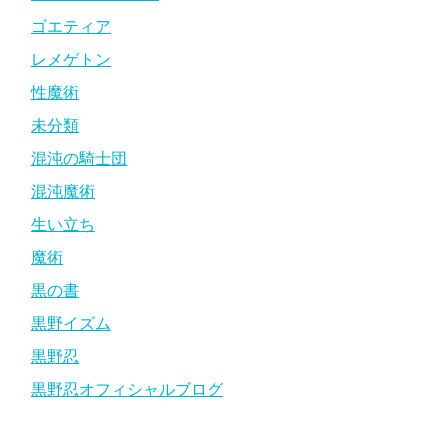
ゴエティア
レメゲトン
性魔術
未分類
混沌の騎士団
混沌魔術
生い立ち
魔術
黒の書
黒野イズム
黒野忍
黒野忍オフィシャルブログ