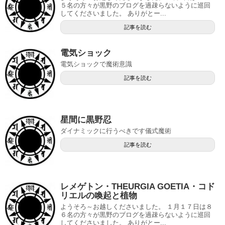
５名の方々が黒野のブログを過疎らないように巡回
してくださいました。 ありがとー...
記事を読む
電気ショック
電気ショックで魔術意識
記事を読む
星間に黒野忍
ダイナミックに行うべきです儀式魔術
記事を読む
レメゲトン・THEURGIA GOETIA・コド
リエルの喚起と植物
ようそろ～お越しくださいました。 １月１７日は８
６名の方々が黒野のブログを過疎らないように巡回
してくださいました。 ありがとー...