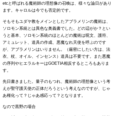
etcと呼ばれる魔術師の理想像の召喚は、様々な論日があり
ます。キャロルは今でも否定的です。
そもそもユダヤ教をメインとしたアブラメリンの魔術は、
ソロモン系統とは異色な奥義書でした。どの辺がか？とい
うと基本、ソロモン系統のほとんどの魔術は呪文、護符、
アミュレット、道具の作成、悪魔なれ天使を呼ぶのです
が、アブラメリンはいりません。（厳密にしたい方は、法
衣、杖、オイル、インセンス）道具は不要です。また悪魔
の序列やヒエラルキーはGOETIA相反するところもありま
す。
先日書きました。量子のもつれ、魔術師の理想像という考
えが聖守護天使の正体だろうという考えなのですが、じゃ
あ権化って？じゃあ感応って？となります。
なので黒野の場合