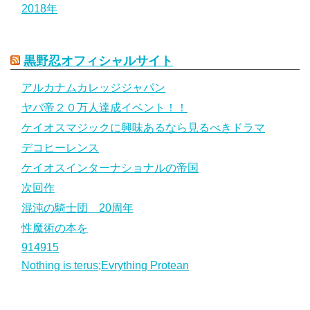
2018年
黒野忍オフィシャルサイト
アルカナムカレッジジャパン
ヤバ帝２０万人達成イベント！！
ケイオスマジックに興味あるなら見るべきドラマ
デコヒーレンス
ケイオスインターナショナルの帝国
次回作
混沌の騎士団 20周年
性魔術の本を
914915
Nothing is terus;Evrything Protean