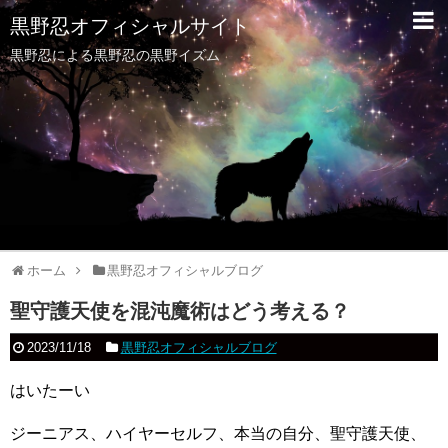
黒野忍オフィシャルサイト
黒野忍による黒野忍の黒野イズム
ホーム
黒野忍オフィシャルブログ
聖守護天使を混沌魔術はどう考える？
2023/11/18
黒野忍オフィシャルブログ
はいたーい
ジーニアス、ハイヤーセルフ、本当の自分、聖守護天使、