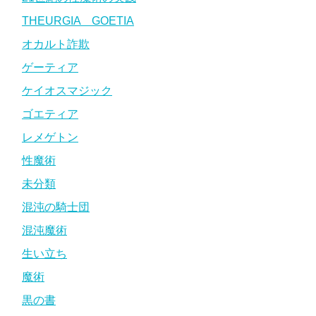
THEURGIA GOETIA
オカルト詐欺
ゲーティア
ケイオスマジック
ゴエティア
レメゲトン
性魔術
未分類
混沌の騎士団
混沌魔術
生い立ち
魔術
黒の書