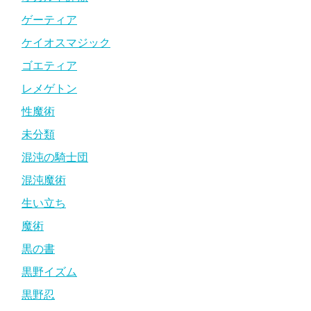
ゲーティア
ケイオスマジック
ゴエティア
レメゲトン
性魔術
未分類
混沌の騎士団
混沌魔術
生い立ち
魔術
黒の書
黒野イズム
黒野忍