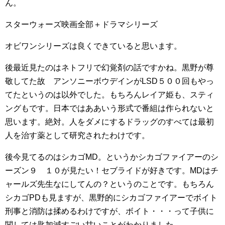
ん。
スターウォーズ映画全部＋ドラマシリーズ
オビワンシリーズは良くできていると思います。
後最近見たのはネトフリで幻覚剤の話ですかね。黒野が尊
敬してた故 アンソニーボウデインがLSD５００回もやっ
てたというのは以外でした。もちろんレイア姫も、スティ
ングもです。日本ではああいう形式で番組は作られないと
思います。絶対。人をダメにするドラッグのすべては最初
人を治す薬として研究されたわけです。
後今見てるのはシカゴMD。というかシカゴファイアーのシ
ーズン９ １０が見たい！セブライドが好きです。MDはチ
ャールズ先生なにしてんの？というのことです。もちろん
シカゴPDも見ますが、黒野的にシカゴファイアーでボイト
刑事と消防は揉めるわけですが、ボイト・・・って子供に
関しては匙加減すごい甘いことがわかりました。