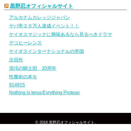
黒野忍オフィシャルサイト
アルカナムカレッジジャパン
ヤバ帝２０万人達成イベント！！
ケイオスマジックに興味あるなら見るべきドラマ
デコヒーレンス
ケイオスインターナショナルの帝国
次回作
混沌の騎士団 20周年
性魔術の本を
914915
Nothing is terus;Evrything Protean
© 2018
黒野忍オフィシャルサイト
.