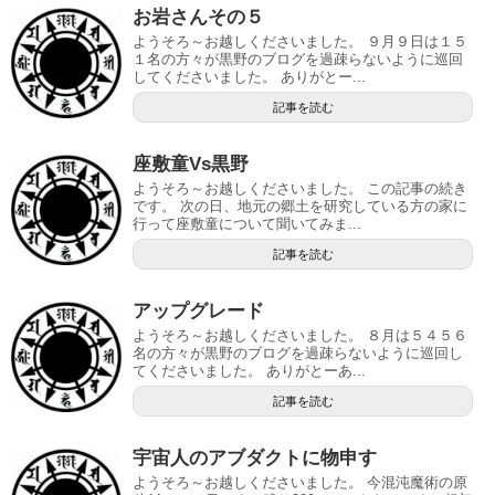
お岩さんその５
ようそろ～お越しくださいました。 ９月９日は１５
１名の方々が黒野のブログを過疎らないように巡回
してくださいました。 ありがとー...
記事を読む
座敷童Vs黒野
ようそろ～お越しくださいました。 この記事の続き
です。 次の日、地元の郷土を研究している方の家に
行って座敷童について聞いてみま...
記事を読む
アップグレード
ようそろ～お越しくださいました。 ８月は５４５６
名の方々が黒野のブログを過疎らないように巡回し
てくださいました。 ありがとーあ...
記事を読む
宇宙人のアブダクトに物申す
ようそろ～お越しくださいました。 今混沌魔術の原