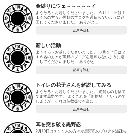
金縛りにウェ～～～～～イ
ようそろ～お越しくださいました。 ６月１１日は１
１４名の方々が黒野のブログを過疎らないように巡
回してくださいました。 ありがと...
記事を読む
新しい活動
ようそろ～お越しくださいました。 ３月１７日は２
１６名の方々が黒野のブログを過疎らないように巡
回してくださいました。 ありがと...
記事を読む
トイレの花子さんを解説してみる
ようそろ～お越しくださいました。 絶賛ものを捨て
てます黒野です。 よくこれを「断捨離」というので
しょうが、それは仏教徒で本当に...
記事を読む
耳を突き破る黒野忍
2月10日は１５１人の方々が黒野忍のブログを過疎ら