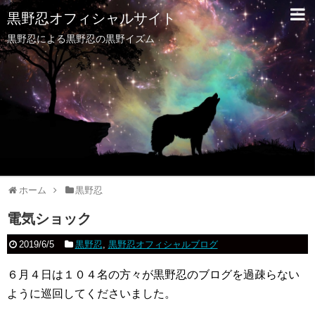
黒野忍オフィシャルサイト
黒野忍による黒野忍の黒野イズム
ホーム
黒野忍
電気ショック
2019/6/5
黒野忍
,
黒野忍オフィシャルブログ
６月４日は１０４名の方々が黒野忍のブログを過疎らない
ように巡回してくださいました。