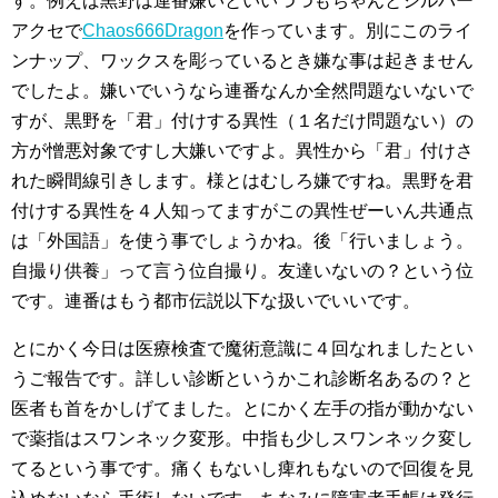
す。例えば黒野は連番嫌いといいつつもちゃんとシルバー
アクセで
Chaos666Dragon
を作っています。別にこのライ
ンナップ、ワックスを彫っているとき嫌な事は起きません
でしたよ。嫌いでいうなら連番なんか全然問題ないないで
すが、黒野を「君」付けする異性（１名だけ問題ない）の
方が憎悪対象ですし大嫌いですよ。異性から「君」付けさ
れた瞬間線引きします。様とはむしろ嫌ですね。黒野を君
付けする異性を４人知ってますがこの異性ぜーいん共通点
は「外国語」を使う事でしょうかね。後「行いましょう。
自撮り供養」って言う位自撮り。友達いないの？という位
です。連番はもう都市伝説以下な扱いでいいです。
とにかく今日は医療検査で魔術意識に４回なれましたとい
うご報告です。詳しい診断というかこれ診断名あるの？と
医者も首をかしげてました。とにかく左手の指が動かない
で薬指はスワンネック変形。中指も少しスワンネック変し
てるという事です。痛くもないし痺れもないので回復を見