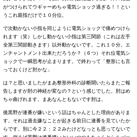
がつけられてウギャーめちゃ電気ショック過ぎる！！とい
うこれ親指だけで１０分位。
で次動かない小指を同じように電気ショックで痛めつけら
れます（笑）しかし動かない小指は第三関節（これは左手
全第三関節動きます）以外動かないです。これ１０分。エ
ンチャントメント出来ただろうか？（６つ）それ位電気シ
ョックで一瞬思考が止まります。で終わって「整形にも言
っておくけど肘かな」
は？と思いましたがまあ整形外科の診断聞いたらまたご報
告しますが肘の神経が変なの？という感じでした。肘はめ
ちゃ曲げれます。まあなんともないです肘は。
後黒野が連番が嫌いという話はちゃんとした理由がありま
す。それは過去嫌なことが起きる前日に連番を見ていたか
らです。別に今２２：２２みたけどなっとも思ってないで