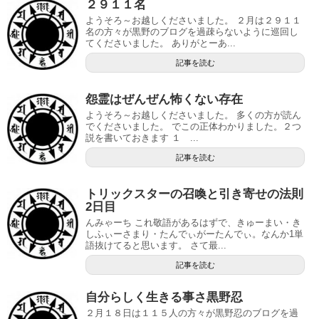
２９１１名
ようそろ～お越しくださいました。 ２月は２９１１
名の方々が黒野のブログを過疎らないように巡回し
てくださいました。 ありがとーあ...
記事を読む
怨霊はぜんぜん怖くない存在
ようそろ～お越しくださいました。 多くの方が読ん
でくださいました。 でこの正体わかりました。２つ
説を書いておきます １ ...
記事を読む
トリックスターの召喚と引き寄せの法則
2日目
んみゃーち これ敬語があるはずで、きゅーまい・き
しふぃーさまり・たんでぃがーたんでぃ。なんか1単
語抜けてると思います。 さて最...
記事を読む
自分らしく生きる事さ黒野忍
２月１８日は１１５人の方々が黒野忍のブログを過