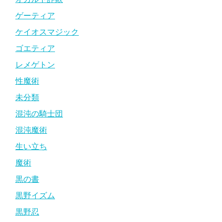
ゲーティア
ケイオスマジック
ゴエティア
レメゲトン
性魔術
未分類
混沌の騎士団
混沌魔術
生い立ち
魔術
黒の書
黒野イズム
黒野忍