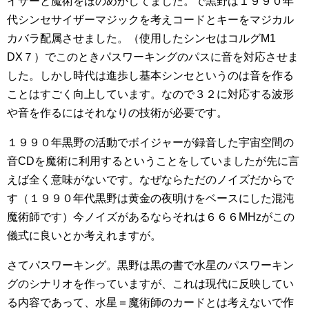
イザーと魔術をほのめかしてました。で黒野は１９９０年
代シンセサイザーマジックを考えコードとキーをマジカル
カバラ配属させました。（使用したシンセはコルグM1
DX７）でこのときパスワーキングのパスに音を対応させま
した。しかし時代は進歩し基本シンセというのは音を作る
ことはすごく向上しています。なので３２に対応する波形
や音を作るにはそれなりの技術が必要です。
１９９０年黒野の活動でボイジャーが録音した宇宙空間の
音CDを魔術に利用するということをしていましたが先に言
えば全く意味がないです。なぜならただのノイズだからで
す（１９９０年代黒野は黄金の夜明けをベースにした混沌
魔術師です）今ノイズがあるならそれは６６６MHzがこの
儀式に良いとか考えれますが。
さてパスワーキング。黒野は黒の書で水星のパスワーキン
グのシナリオを作っていますが、これは現代に反映してい
る内容であって、水星＝魔術師のカードとは考えないで作