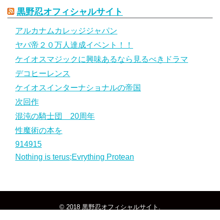
黒野忍オフィシャルサイト
アルカナムカレッジジャパン
ヤバ帝２０万人達成イベント！！
ケイオスマジックに興味あるなら見るべきドラマ
デコヒーレンス
ケイオスインターナショナルの帝国
次回作
混沌の騎士団 20周年
性魔術の本を
914915
Nothing is terus;Evrything Protean
© 2018
黒野忍オフィシャルサイト
.