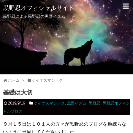
黒野忍オフィシャルサイト
黒野忍による黒野忍の黒野イズム
ホーム
ケイオスマジック
基礎は大切
2019/9/16
ケイオスマジック
,
黒野イズム
,
黒野忍
,
黒野忍オフィシ
ャルブログ
９月１５日は１０１人の方々が黒野忍のブログを過疎らな
いように巡回してくださいました。