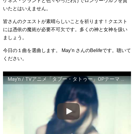
ケネス・グラントと色々やったわけでロンリーウルフを貫
いたとはいえません。
皆さんのクエストが素晴らしいことを祈ります！クエスト
には憑依の魔術が必要不可欠です。多くの神と女神を扱い
ましょう。
今日の１曲を選曲します。 May’n さんのBelifeです。聴いて
ください。
May'n / TVアニメ「タブー・タトゥー」OPテーマ 『Belief』