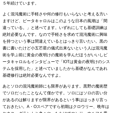
５年続けています。
よく混沌魔術に手軽さや何の修行もいらないと考える方い
ますけど、ピータキャロルはこのような日本の風潮は「間
違っている。」と述べてます。いずれにしても基礎訓練は
絶対必要なんです。なので手軽さを求めて混沌魔術に興味
を持つという事は間違えているとはっきり言いたい。黒の
書に書いたけど小五芒星の儀式出来ないという人は混沌魔
術を学ぶ前に黄金の夜明けの魔術を学んだほうがいいしピ
ータキャロルもインタビューで「IOTは黄金の夜明けのシス
テムを採用した」と述べていましたから基礎がなんであれ
基礎修行は絶対必要なんですよ。
あとソロの混沌魔術師にも限界があります。黒野の魔術歴
でソロだったことなんて僅かです。ソロにはソロの言い分
があるのは解りますが限界があるという事ははっきり言っ
ておきたい。A・Oスペアですら初期はクロウリー、晩年は