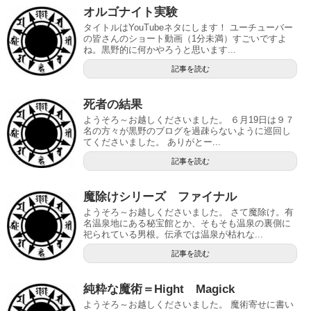
オルゴナイト実験
タイトルはYouTubeネタにします！ ユーチューバー
の皆さんのショート動画（1分未満）すごいですよ
ね。黒野的に何かやろうと思います...
記事を読む
死者の結果
ようそろ～お越しくださいました。 ６月19日は９７
名の方々が黒野のブログを過疎らないように巡回し
てくださいました。 ありがとー...
記事を読む
魔除けシリーズ ファイナル
ようそろ～お越しくださいました。 さて魔除け。有
名温泉地にある秘宝館とか、そもそも温泉の裏側に
祀られている男根。伝承では温泉が枯れな...
記事を読む
純粋な魔術＝Hight Magick
ようそろ～お越しくださいました。 魔術寄せに書い