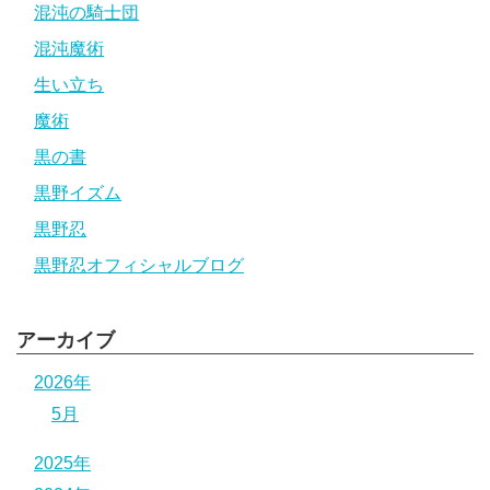
混沌の騎士団
混沌魔術
生い立ち
魔術
黒の書
黒野イズム
黒野忍
黒野忍オフィシャルブログ
アーカイブ
2026年
5月
2025年