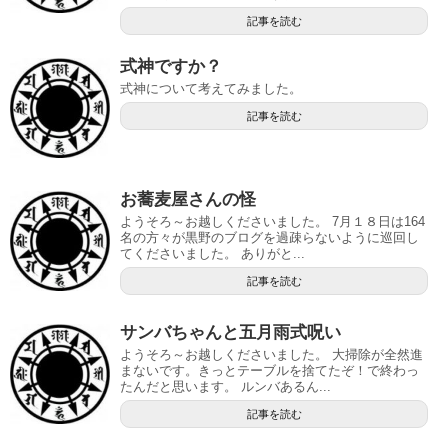
記事を読む
式神ですか？
式神について考えてみました。
記事を読む
お蕎麦屋さんの怪
ようそろ～お越しくださいました。 7月１８日は164
名の方々が黒野のブログを過疎らないように巡回し
てくださいました。 ありがと...
記事を読む
サンバちゃんと五月雨式呪い
ようそろ～お越しくださいました。 大掃除が全然進
まないです。きっとテーブルを捨てたぞ！で終わっ
たんだと思います。 ルンバあるん...
記事を読む