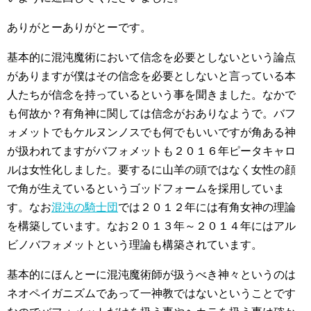
ありがとーありがとーです。
基本的に混沌魔術において信念を必要としないという論点
がありますが僕はその信念を必要としないと言っている本
人たちが信念を持っているという事を聞きました。なかで
も何故か？有角神に関しては信念がおありなようで。バフ
ォメットでもケルヌンノスでも何でもいいですが角ある神
が扱われてますがバフォメットも２０１６年ピータキャロ
ルは女性化しました。要するに山羊の頭ではなく女性の顔
で角が生えているというゴッドフォームを採用していま
す。なお
混沌の騎士団
では２０１２年には有角女神の理論
を構築しています。なお２０１３年～２０１４年にはアル
ビノバフォメットという理論も構築されています。
基本的にほんとーに混沌魔術師が扱うべき神々というのは
ネオペイガニズムであって一神教ではないということです