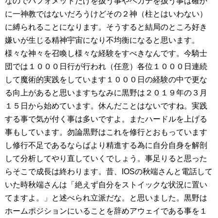
なのでバフォメットだけを扱う事やヘカテを扱う事は確か
に一神教ではないだろうけどその２神（柱とはいわない）
に縛られることになります。そうすると結局のところ好き
嫌いが生じる精神宇宙になり不均衡になると思います。
様々な神々を召喚し様々な経験をすべきなんです。今騎士
団では１０００日行が行われ（任意）各位１０００日連続
して魔術的実践をしています１０００日の経験の中で更な
る向上があると思いますちなみに黒野は２０１９年の３月
１５日から始めています。休んだことはないですね。実践
する事で気が付く事は多いですよ。またハードルを上げる
事もしています。勿論黒野はこれを修行とおもっています
し修行不足であるならばより精進する為に自分自身を解剖
して分析してやり直していくでしょう。事足りると思った
らそこで成長は終わります。昔、IOSの秋端さんと電話して
いた時秋端さんは「絶えず自分をストイックな状況に置い
てますよ。」と述べられ立派だな。と思いました。黒野は
ホームポジションにいることを辞めアウェイである事を１