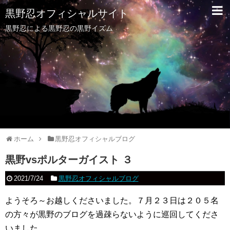
黒野忍オフィシャルサイト
黒野忍による黒野忍の黒野イズム
ホーム
黒野忍オフィシャルブログ
黒野vsポルターガイスト ３
2021/7/24
黒野忍オフィシャルブログ
ようそろ～お越しくださいました。７月２３日は２０５名
の方々が黒野のブログを過疎らないように巡回してくださ
いました。