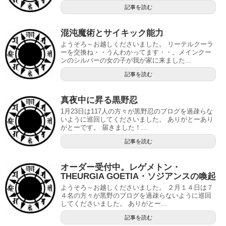
記事を読む
混沌魔術とサイキック能力
ようそろ～お越しくださいました。 リーテルクーラ
ーを交換ね・・うんわかってます・・。メインクー
ンのシルバーの女の子が我が家に来ました...
記事を読む
真夜中に昇る黒野忍
1月23日は117人の方々が黒野忍のブログを過疎らな
いように巡回してくださいました。 ありがとーあり
がとーです。 届きました！...
記事を読む
オーダー受付中。レゲメトン・
THEURGIA GOETIA・ソジアンスの喚起
ようそろ～お越しくださいました。 ２月１４日は７
４名の方々が黒野のブログを過疎らないように巡回
してくださいました。 ありがとー...
記事を読む