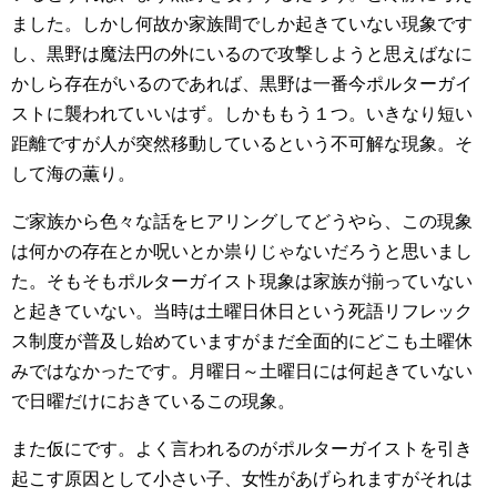
ました。しかし何故か家族間でしか起きていない現象です
し、黒野は魔法円の外にいるので攻撃しようと思えばなに
かしら存在がいるのであれば、黒野は一番今ポルターガイ
ストに襲われていいはず。しかももう１つ。いきなり短い
距離ですが人が突然移動しているという不可解な現象。そ
して海の薫り。
ご家族から色々な話をヒアリングしてどうやら、この現象
は何かの存在とか呪いとか祟りじゃないだろうと思いまし
た。そもそもポルターガイスト現象は家族が揃っていない
と起きていない。当時は土曜日休日という死語リフレック
ス制度が普及し始めていますがまだ全面的にどこも土曜休
みではなかったです。月曜日～土曜日には何起きていない
で日曜だけにおきているこの現象。
また仮にです。よく言われるのがポルターガイストを引き
起こす原因として小さい子、女性があげられますがそれは