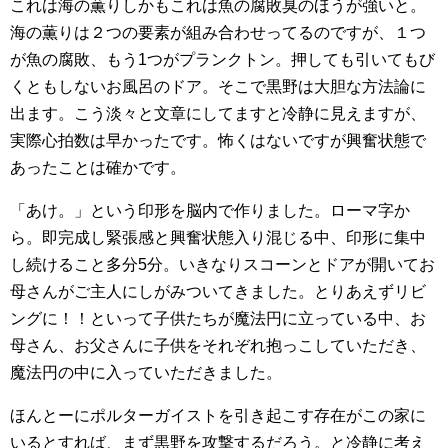
これは海の薫りしかもこれは魚の腐敗臭のほうが強いと。
海の薫りは２つの要素が組み合わせってるのですが、１つ
が魚の腐敗、もう1つがプランクトン。押しても引いてもび
くともしないお風呂のドア。そこで黒野は大胆な方法論に
出ます。こう淡々と文章にしてますと冷静に見えますが、
実際心拍数は早かったです。怖くはないですが興奮状態で
あったことは確かです。
「あけ。」という印形を脳内で作りました。ローマ字か
ら。即完成し緊張感と興奮状態入り混じる中、印形に集中
し続けること多分5分。いきなりスコーンとドアが開いてお
母さんがご主人にしがみついてきました。とりあえずリビ
ングに！！といって子供たちが魔法円に立っている中、お
母さん、お父さんに子供をそれぞれ抱っこしていただき、
魔法円の中に入っていただきました。
ほんとーにポルターガイストを引き起こす存在がこの家に
いるとすれば、まず黒野を攻撃するだろう。と冷静に考え