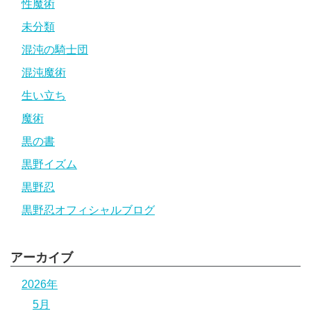
性魔術
未分類
混沌の騎士団
混沌魔術
生い立ち
魔術
黒の書
黒野イズム
黒野忍
黒野忍オフィシャルブログ
アーカイブ
2026年
5月