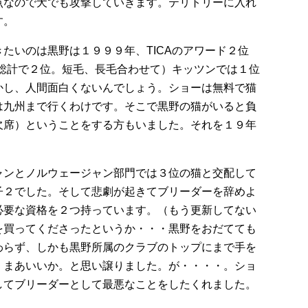
点なので犬でも攻撃していきます。テリトリーに入れ
す。
たいのは黒野は１９９９年、TICAのアワード２位
の総計で２位。短毛、長毛合わせて）キッツンでは１位
かし、人間面白くないんでしょう。ショーは無料で猫
は九州まで行くわけです。そこで黒野の猫がいると負
欠席）ということをする方もいました。それを１９年
ャンとノルウェージャン部門では３位の猫と交配して
子２でした。そして悲劇が起きてブリーダーを辞めよ
必要な資格を２つ持っています。（もう更新してない
を買ってくださったというか・・・黒野をおだてても
わらず、しかも黒野所属のクラブのトップにまで手を
。まあいいか。と思い譲りました。が・・・・。ショ
してブリーダーとして最悪なことをしたくれました。