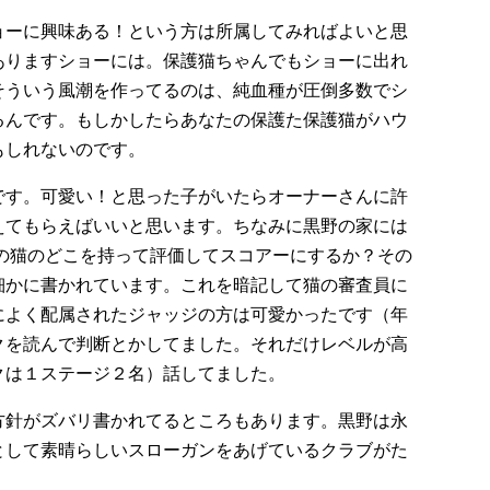
ョーに興味ある！という方は所属してみればよいと思
ありますショーには。保護猫ちゃんでもショーに出れ
そういう風潮を作ってるのは、純血種が圧倒多数でシ
るんです。もしかしたらあなたの保護た保護猫がハウ
もしれないのです。
です。可愛い！と思った子がいたらオーナーさんに許
えてもらえばいいと思います。ちなみに黒野の家には
、その猫のどこを持って評価してスコアーにするか？その
細かに書かれています。これを暗記して猫の審査員に
によく配属されたジャッジの方は可愛かったです（年
クを読んで判断とかしてました。それだけレベルが高
クは１ステージ２名）話してました。
方針がズバリ書かれてるところもあります。黒野は永
として素晴らしいスローガンをあげているクラブがた