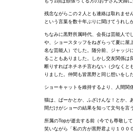
もう1頭は頑張ってる方のお子さん夫婦に
残念ながらこの２人とも連絡は取れませ
という言葉を数十年ぶりに聞けてうれし
ちなみに黒野所属時代、会長は芸能人で
や、ショースタッフをねぎらって夏に屋
名な芸能人）でした。随分前、ジャッジ
ることもありました。しかし交友関係は
断りすればネチネチ言わない（少なくと
りました。仲間も皆黒野と同じ想いをし
ショーキャットを維持するより、人間関
猫は、ばーかとか、ふざけんな！とか、
間だけがショーの結果を知って文句を言
所属のTopが逝去する前（今でも尊敬し
笑いながら「私の方が黒野君より１００