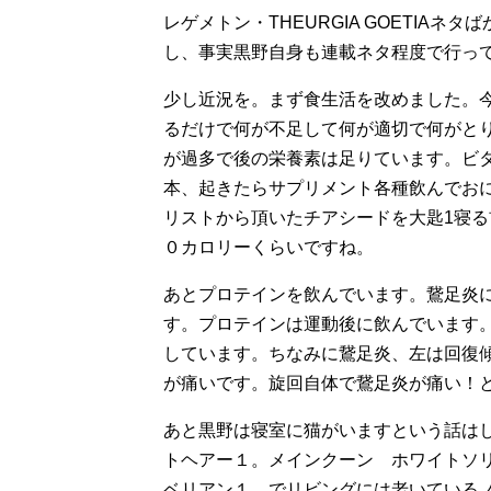
レゲメトン・THEURGIA GOETIA
し、事実黒野自身も連載ネタ程度で行っ
少し近況を。まず食生活を改めました。
るだけで何が不足して何が適切で何がと
が過多で後の栄養素は足りています。ビ
本、起きたらサプリメント各種飲んでおに
リストから頂いたチアシードを大匙1寝
０カロリーくらいですね。
あとプロテインを飲んでいます。鵞足炎
す。プロテインは運動後に飲んでいます
しています。ちなみに鵞足炎、左は回復
が痛いです。旋回自体で鵞足炎が痛い！
あと黒野は寝室に猫がいますという話は
トヘアー１。メインクーン ホワイトソ
ベリアン１。でリビングには老いている