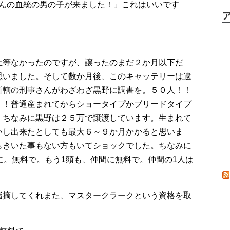
ゃんの血統の男の子が来ました！」これはいいです
止等なかったのですが、譲ったのまだ２か月以下だ
思いました。そして数か月後、このキャッテリーは逮
所轄の刑事さんがわざわざ黒野に調書を。５０人！！
！！普通産まれてからショータイプかブリードタイプ
。ちなみに黒野は２５万で譲渡しています。生まれて
いし出来たとしても最大６～９か月かかると思いま
もきいた事もない方もいてショックでした。ちなみに
に。無料で。もう1頭も、仲間に無料で。仲間の1人は
指摘してくれまた、マスタークラークという資格を取