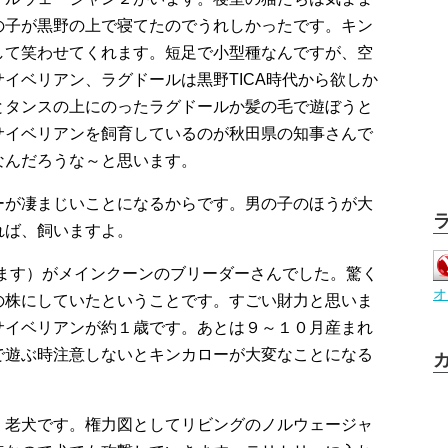
の子が黒野の上で寝てたのでうれしかったです。キン
して笑わせてくれます。短足で小型種なんですが、空
イベリアン、ラグドールは黒野TICA時代から欲しか
とタンスの上にのったラグドールか髪の毛で遊ぼうと
サイベリアンを飼育しているのが秋田県の知事さんで
なんだろうな～と思います。
ーが凄まじいことになるからです。男の子のほうが大
れば、飼いますよ。
てます）がメインクーンのブリーダーさんでした。驚く
オ
の株にしていたということです。すごい財力と思いま
サイベリアンが約１歳です。あとは９～１０月産まれ
で遊ぶ時注意しないとキンカローが大変なことになる
。老犬です。権力図としてリビングのノルウェージャ