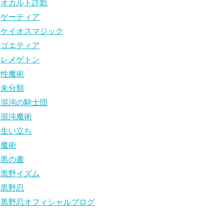
オカルト詐欺
ゲーティア
ケイオスマジック
ゴエティア
レメゲトン
性魔術
未分類
混沌の騎士団
混沌魔術
生い立ち
魔術
黒の書
黒野イズム
黒野忍
黒野忍オフィシャルブログ