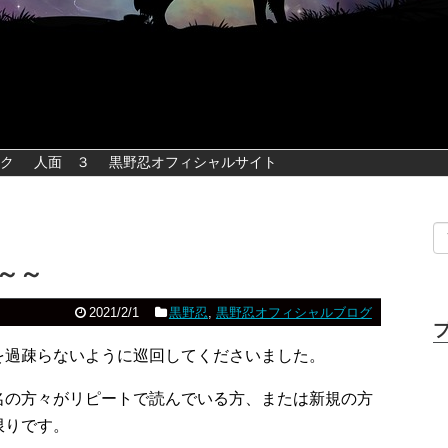
ク
人面 ３
黒野忍オフィシャルサイト
～～
2021/2/1
黒野忍
,
黒野忍オフィシャルブログ
を過疎らないように巡回してくださいました。
名の方々がリピートで読んでいる方、または新規の方
限りです。