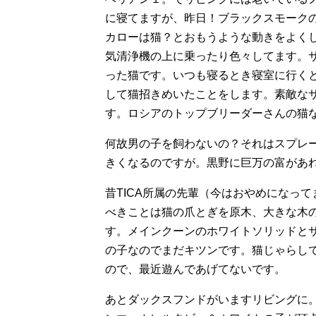
に寝てますが、昨日！ブラックスモーク
カローは猫？とおもうような動きをよく
気清浄機の上に乗ったり色々してます。サ
った猫です。いつも寝るとき寝室に行く
して猫招きめいたことをします。素敵な
す。ロシアのトップブリーダーさんの猫
何故男の子を飼わないの？それはスプレ
きくなるのですが。黒野に巨万の富があ
昔TICA所属の先輩（今はおやめになっ
べきことは猫の爪とぎを原木、大きな木
す。メインクーンのホワイトソリッドと
の子なのでまだキツンです。猫じゃらし
ので、最近遊んであげてないです。
あとダックスフンドがいますリビングに