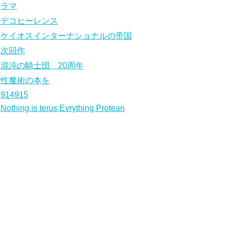
ラマ
デコヒーレンス
ケイオスインターナショナルの帝国
次回作
混沌の騎士団 20周年
性魔術の本を
914915
Nothing is terus;Evrything Protean