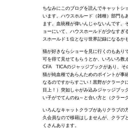
ちなみにこのブログを読んでキャットシ
います。ハウスホルード（雑種）部門も
ます。血統種が偉いんじゃないんです。
ョーにいて、ハウスホールドが少なすぎ
スホールド１位となり世界記録になるか
猫が好きならショーを見に行くのもあり
可を得て見せてもらうとか、いろいろ教
CFA TICAのジャッジブックがあり
猫が純血種であらんためのポイントが事
なるのですからすごい！黒野がクラーク
目上！）突如しゃがみ込みジャッジブッ
い子がでてんのね～と合い方と（クラー
いろんなキャットクラブがありクラブの
久会員なので移籍はしませんが、クラブ
くさんあります。