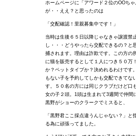
ホームページに「アワード２位のOOち
が・・ええ？と思ったのは
「交配確認！里親募集中です！」
当時は生後６５日以降じゃなきゃ譲渡禁
し・・・どうやったら交配できるの？と
捕されます。理由は詐欺です。この方の
に猫を販売するとして１人につき５０万
か？ペットタイプか？決めれるわけです
もない子を予約してしかも交配できてな
す。５０名の方には同じクラブだけど口
女の子２頭。1頭は生まれて3週間で仲間
黒野がショーのクラークでミスると、
「黒野君ここ採点違うんじゃない？」と
る為に頑張ってました。