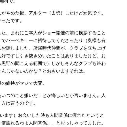
無料で。
んがやめた後、アルター（去勢）したけど元気です。
かったです。
した。まれにご本人がショー開催の前に挨拶すること
上でバーベキューに招待してくださったり（奥様も有
にお話しました。所属時代仲間が、クラブを立ち上げ
良好ですし引き抜きめいたことはありましたけど、お
も黒野の聞こえる範囲で）しかしそんなクラブも終わ
たんじゃないのかな？とおもいますそれは。
係の維持がマジで大変。
あいつのこと嫌いだ！とか悔しいとか言いません。人
う方は言うのです。
ています）お会いした時も人間関係に疲れたというと
０倍疲れるわよ人間関係。」とおっしゃってました。