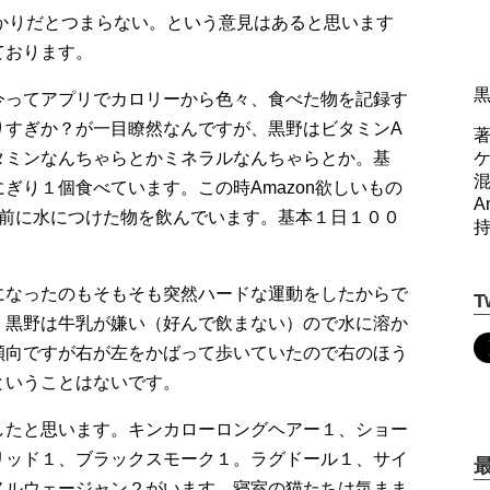
ネタばかりだとつまらない。という意見はあると思います
ております。
今ってアプリでカロリーから色々、食べた物を記録す
りすぎか？が一目瞭然なんですが、黒野はビタミンA
著
タミンなんちゃらとかミネラルなんちゃらとか。基
ぎり１個食べています。この時Amazon欲しいもの
A
る前に水につけた物を飲んでいます。基本１日１００
になったのもそもそも突然ハードな運動をしたからで
T
。黒野は牛乳が嫌い（好んで飲まない）ので水に溶か
傾向ですが右が左をかばって歩いていたので右のほう
ということはないです。
したと思います。キンカローロングヘアー１、ショー
リッド１、ブラックスモーク１。ラグドール１、サイ
ノルウェージャン２がいます。寝室の猫たちは気まま