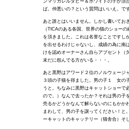
ンマッカレルタビー＆ホワイトの子が頂
ば。仲悪いの？という質問はいいえ。で
あと誰とはいいません。しかし書いておき
（TICAのある各国、世界の猫のショー
を頂きました。これは名誉なことですし
を出せるわけじゃないし、成績の為に南
けを認めオーナーさん自らアブセント（
未だに怨んでる方がいる・・・。
あと黒野はアワード２位のノルウェージ
３頭の子猫を得ました。男の子１ 女の
うと。ちなみに黒野はキャットショーで
ので。）なんで去ったか？それは男の子
売るかどうかなんて解らないのにもかか
まわして、男の子を譲ってください！と
ーキャットのキャッテリー（猫舎合）そ