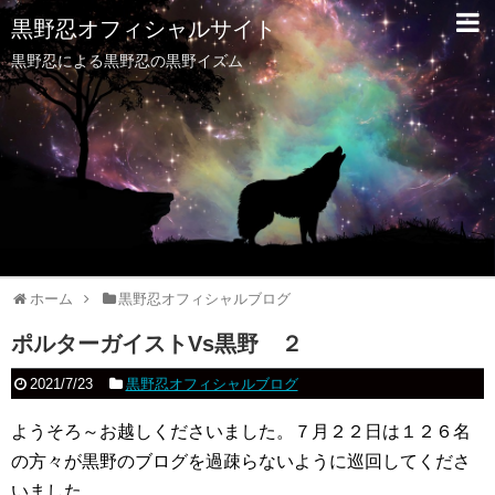
黒野忍オフィシャルサイト
黒野忍による黒野忍の黒野イズム
ホーム
黒野忍オフィシャルブログ
ポルターガイストVs黒野 ２
2021/7/23
黒野忍オフィシャルブログ
ようそろ～お越しくださいました。７月２２日は１２６名
の方々が黒野のブログを過疎らないように巡回してくださ
いました。