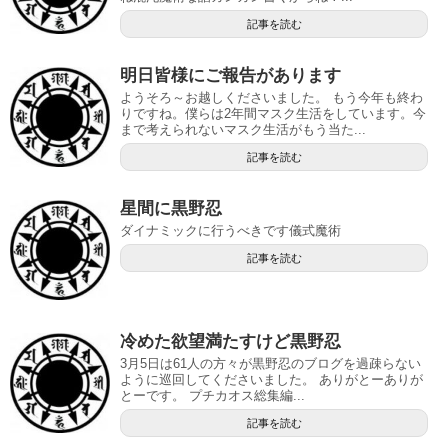
記事を読む
明日皆様にご報告があります
ようそろ～お越しくださいました。 もう今年も終わ
りですね。僕らは2年間マスク生活をしています。今
まで考えられないマスク生活がもう当た...
記事を読む
星間に黒野忍
ダイナミックに行うべきです儀式魔術
記事を読む
冷めた欲望満たすけど黒野忍
3月5日は61人の方々が黒野忍のブログを過疎らない
ように巡回してくださいました。 ありがとーありが
とーです。 プチカオス総集編...
記事を読む