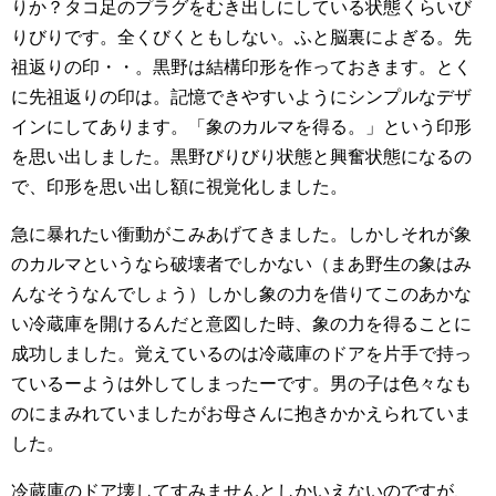
りか？タコ足のプラグをむき出しにしている状態くらいび
りびりです。全くびくともしない。ふと脳裏によぎる。先
祖返りの印・・。黒野は結構印形を作っておきます。とく
に先祖返りの印は。記憶できやすいようにシンプルなデザ
インにしてあります。「象のカルマを得る。」という印形
を思い出しました。黒野びりびり状態と興奮状態になるの
で、印形を思い出し額に視覚化しました。
急に暴れたい衝動がこみあげてきました。しかしそれが象
のカルマというなら破壊者でしかない（まあ野生の象はみ
んなそうなんでしょう）しかし象の力を借りてこのあかな
い冷蔵庫を開けるんだと意図した時、象の力を得ることに
成功しました。覚えているのは冷蔵庫のドアを片手で持っ
ているーようは外してしまったーです。男の子は色々なも
のにまみれていましたがお母さんに抱きかかえられていま
した。
冷蔵庫のドア壊してすみませんとしかいえないのですが、