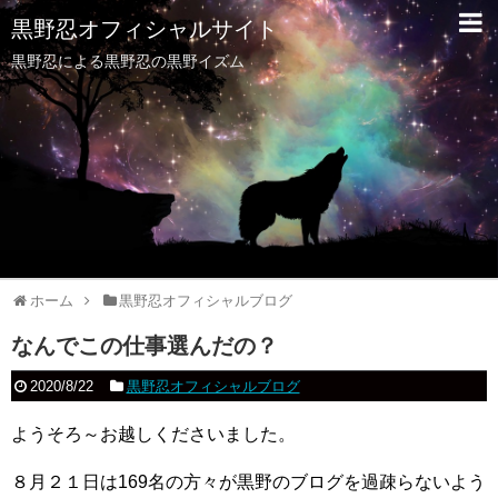
黒野忍オフィシャルサイト
黒野忍による黒野忍の黒野イズム
ホーム
黒野忍オフィシャルブログ
なんでこの仕事選んだの？
2020/8/22
黒野忍オフィシャルブログ
ようそろ～お越しくださいました。
８月２１日は169名の方々が黒野のブログを過疎らないよう