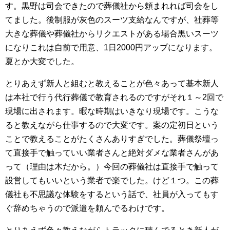
す。黒野は司会できたので葬儀社から頼まれれば司会をし
てました。後制服が灰色のスーツ支給なんですが、社葬等
大きな葬儀や葬儀社からリクエストがある場合黒いスーツ
になりこれは自前で用意、1日2000円アップになります。
夏とか大変でした。
とりあえず新人と組むと教えることが色々あって基本新人
は本社で行う代行葬儀で教育されるのですがそれ１～2回で
現場に出されます。暇な時期はいきなり現場です。こうな
ると教えながら仕事するので大変です。案の定初日という
ことで教えることがたくさんありすぎでした。葬儀祭壇っ
て直接手で触っていい業者さんと絶対ダメな業者さんがあ
って（理由は木だから。）今回の葬儀社は直接手で触って
設営してもいいという業者で楽でした。けど１つ。この葬
儀社も不思議な体験をするという話で、社員が入ってもす
ぐ辞めちゃうので派遣を頼んでるわけです。