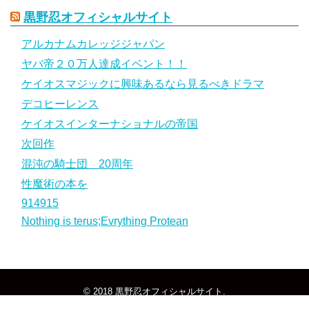
黒野忍オフィシャルサイト
アルカナムカレッジジャパン
ヤバ帝２０万人達成イベント！！
ケイオスマジックに興味あるなら見るべきドラマ
デコヒーレンス
ケイオスインターナショナルの帝国
次回作
混沌の騎士団 20周年
性魔術の本を
914915
Nothing is terus;Evrything Protean
© 2018
黒野忍オフィシャルサイト
.