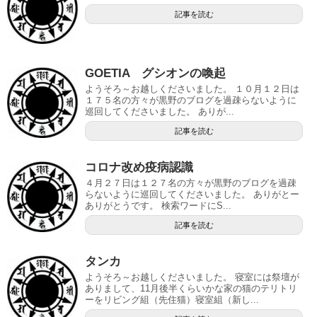
記事を読む
GOETIA グシオンの喚起
ようそろ～お越しくださいました。 １０月１２日は
１７５名の方々が黒野のブログを過疎らないように
巡回してくださいました。 ありが...
記事を読む
コロナ改め疫病認識
４月２７日は１２７名の方々が黒野のブログを過疎
らないように巡回してくださいました。 ありがとー
ありがとうです。 検索ワードにS...
記事を読む
タンカ
ようそろ～お越しくださいました。 寝室には祭壇が
ありまして、11月後半くらいかな家の猫のテリトリ
ーをリビング組（先住猫）寝室組（新し...