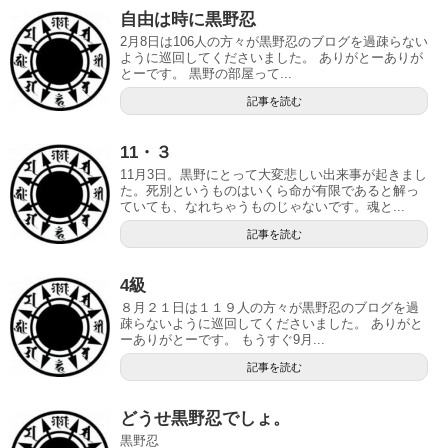
自由は時に黒野忍
2月8日は106人の方々が黒野忍のブログを過疎らない
ように巡回してくださいました。 ありがとーありが
とーです。 黒野の部屋って...
記事を読む
11・３
11月3日。黒野にとって大変悲しい出来事が起きまし
た。死別というものはいくら命が有限であると解っ
ていても、なれちゃうものじゃないです。魂と...
記事を読む
4級
８月２１日は１１９人の方々が黒野忍のブログを過
疎らないように巡回してくださいました。 ありがと
ーありがとーです。 もうすぐ9月...
記事を読む
どうせ黒野忍でしょ。
黒野忍