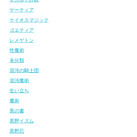
ゲーティア
ケイオスマジック
ゴエティア
レメゲトン
性魔術
未分類
混沌の騎士団
混沌魔術
生い立ち
魔術
黒の書
黒野イズム
黒野忍