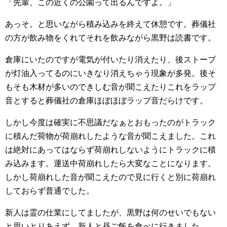
「先輩、この近くの公園って出るんですよ。」
あっそ。と思いながら積み込みを終えて休憩です。葬儀社
の方が飲み物をくれてそれを飲みながら黒野は読書です。
倉庫にいたのですが電気が付いたり消えたり、後ストーブ
が灯油入ってるのにいきなり消えちゃう現象が多発。後そ
もそも木材が多いのできしむ音が聞こえたりこれをラップ
音とすると葬儀社の倉庫ほぼほぼラップ音だらけです。
しかし今度は確実に不思議だなぁとおもったのがトラック
に積んだ荷物が荷崩れしたような音が聞こえました。これ
は絶対にあってはならず荷崩れしないようにトラックに積
み込みます。運送中荷崩れしたら大変なことになります。
しかし荷崩れした音が聞こえたので見に行くと別に荷崩れ
しておらず普通でした。
新人は霊の仕業にしてましたが、黒野は何のせいでもない
と思いとりあえず、新人と昼ご飯を食べに行きました。