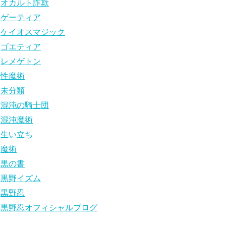
オカルト詐欺
ゲーティア
ケイオスマジック
ゴエティア
レメゲトン
性魔術
未分類
混沌の騎士団
混沌魔術
生い立ち
魔術
黒の書
黒野イズム
黒野忍
黒野忍オフィシャルブログ