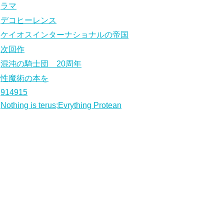
ラマ
デコヒーレンス
ケイオスインターナショナルの帝国
次回作
混沌の騎士団 20周年
性魔術の本を
914915
Nothing is terus;Evrything Protean