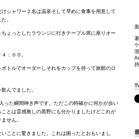
だけシャワー２名は温泉そして早めに食事を用意して
した。
とちょっとしたラウンジに行きテーブル席に座りオー
著
２４：００。
A
をボトルでオーダーしそれをカップを持って旅館のロ
T
を飲んでました。
に入った瞬間呻き声です。ただこの時確かに何かが歩い
ることは霊感無しの黒野にも分かりましたけどこれが
りません。
ないことに驚きました。これは困ったとおもいまし