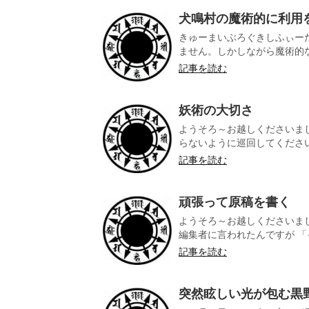
犬鳴村の魔術的に利用
きゅーまいぶろぐきしふぃー
ません。しかしながら魔術的な
記事を読む
妖術の大切さ
ようそろ～お越しくださいま
らないように巡回してくださいま
記事を読む
頑張って原稿を書く
ようそろ～お越しくださいま
編集者に言われたんですが 「イ
記事を読む
突然眩しい光が包む黒