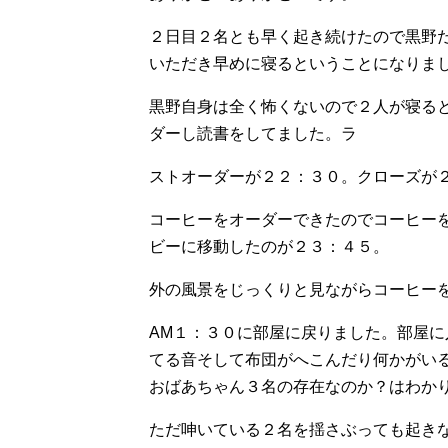
２日目２名とも早く起き続けたので黒野
いただき早めに寝るということになりま
黒野自身は全く怖くないので２人が寝る
ダーし読書をしてました。ラ
ストオーダーが２２：３０。クローズが
コーヒーをオーダーできたのでコーヒー
ビーに移動したのが２３：４５。
外の風景をじっくりと見ながらコーヒー
AM１：３０に部屋に戻りました。部屋
てる音そして布団がへこんだり何かがい
おばあちゃん３名の存在なのか？はわか
ただ呻いている２名を揺さぶっても起き