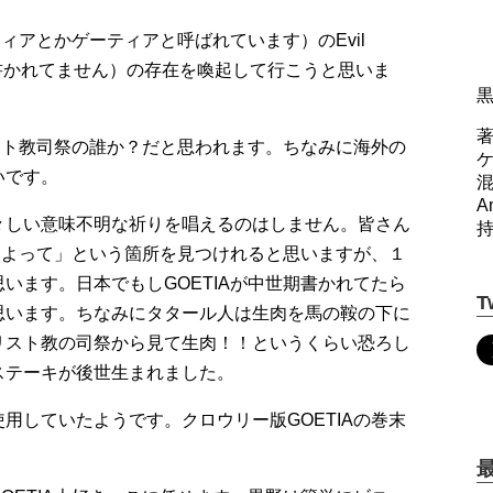
ティアとかゲーティアと呼ばれています）のEvil
は一言も書かれてません）の存在を喚起して行こうと思いま
著
リスト教司祭の誰か？だと思われます。ちなみに海外の
いです。
A
々しい意味不明な祈りを唱えるのはしません。皆さん
名によって」という箇所を見つけれると思いますが、１
います。日本でもしGOETIAが中世期書かれてたら
T
思います。ちなみにタタール人は生肉を馬の鞍の下に
リスト教の司祭から見て生肉！！というくらい恐ろし
ステーキが後世生まれました。
用していたようです。クロウリー版GOETIAの巻末