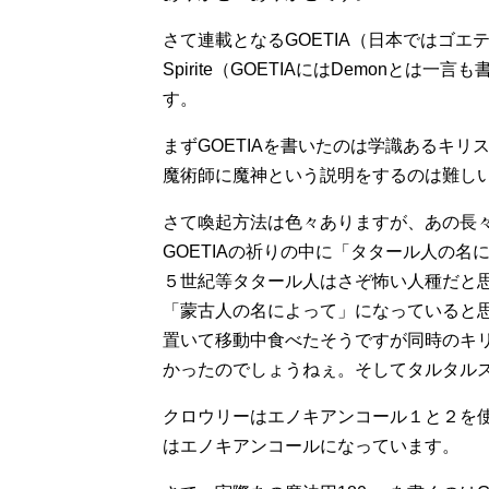
さて連載となるGOETIA（日本ではゴエ
Spirite（GOETIAにはDemonと
す。
まずGOETIAを書いたのは学識あるキ
魔術師に魔神という説明をするのは難し
さて喚起方法は色々ありますが、あの長
GOETIAの祈りの中に「タタール人の
５世紀等タタール人はさぞ怖い人種だと思
「蒙古人の名によって」になっていると
置いて移動中食べたそうですが同時のキ
かったのでしょうねぇ。そしてタルタル
クロウリーはエノキアンコール１と２を使
はエノキアンコールになっています。