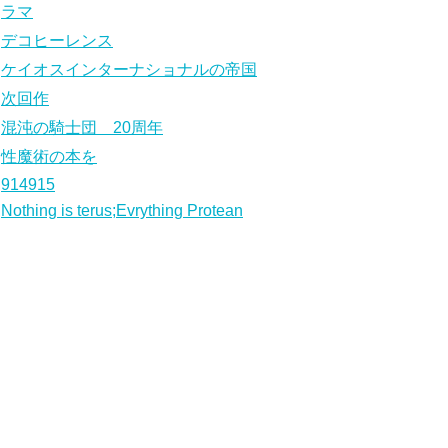
ラマ
デコヒーレンス
ケイオスインターナショナルの帝国
次回作
混沌の騎士団 20周年
性魔術の本を
914915
Nothing is terus;Evrything Protean