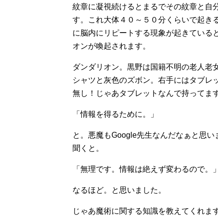
紋章に凝視続けるとまるでその紋章と自
す。これ大体４０～５０分くらいで起き
に脳内にリピートする現象が起きている
オンが喚起されます。
ダンダリオン。黒野は国籍不明の老人老
シャツと灰色のズボン。右手にはタブレ
無し！じゃあタブレットなんで持ってま
「情報を得るために。」
と。悪魔もGoogle先生なんだなぁと
聞くと。
「無理です。情報は絶えず変わるので。
なるほど。と思いました。
じゃあ魔術に関する知識を教えてくれま