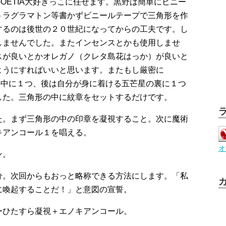
GOETIA大好きっこに任せます。黒野は簡単にビニー
トラグラマトン等書かずビニールテープで三角形を作
するのは後世の２０世紀になってからの工夫です。し
しませんでした。またインセンスとかも使用しませ
スが良いとかオレガノ（クレタ島花はっか）が良いと
ようにすればいいと思います。またもし厳密に
形の中に１つ、後は自分が身に着ける五芒星の裏に１つ
した。三角形の中に紋章をセットするだけです。
た。まず三角形の中の印章を凝視すること。次に魔術
キアンコール１を唱える。
オ
ン。
分。次回からもおっと略称できる方法にします。「私
に喚起することだ！」と意図の宣誓。
すーひたすら凝視＋エノキアンコール。