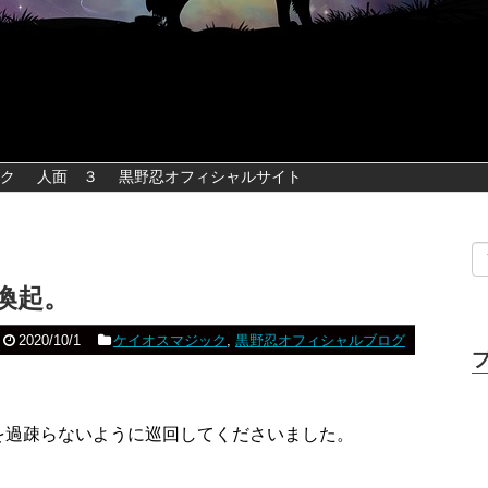
ク
人面 ３
黒野忍オフィシャルサイト
喚起。
2020/10/1
ケイオスマジック
,
黒野忍オフィシャルブログ
を過疎らないように巡回してくださいました。