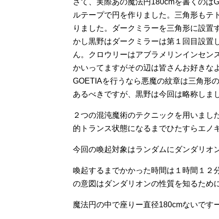
さて、実際あの魔法円180cmを書くのは
ルテープで円を作りました。三角形もテ
りました。ダークミラーを三角形に設置
かし黒野はダークミラーは第１回目設置
ん。クロウリーはアブラメリンインセン
かいってますがその辺は皆さんお好きな
GOETIAを行うなら悪魔の紋章は三角
あるべきですが、黒野は今回は略称しま
２つの混沌魔術のテクニックを用いまし
的トランス状態になるまでひたすらエノ
今回の喚起対象はランダムにダンダリオ
喚起するまでかかった時間は１時間１２
の意図はダンダリオンの性質を知るため
魔法円の中で座りー直径180cmないで