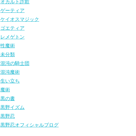
オカルト詐欺
ゲーティア
ケイオスマジック
ゴエティア
レメゲトン
性魔術
未分類
混沌の騎士団
混沌魔術
生い立ち
魔術
黒の書
黒野イズム
黒野忍
黒野忍オフィシャルブログ