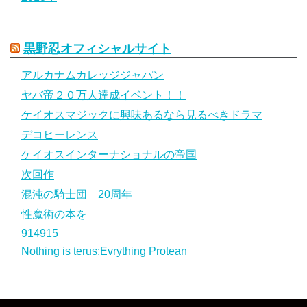
黒野忍オフィシャルサイト
アルカナムカレッジジャパン
ヤバ帝２０万人達成イベント！！
ケイオスマジックに興味あるなら見るべきドラマ
デコヒーレンス
ケイオスインターナショナルの帝国
次回作
混沌の騎士団 20周年
性魔術の本を
914915
Nothing is terus;Evrything Protean