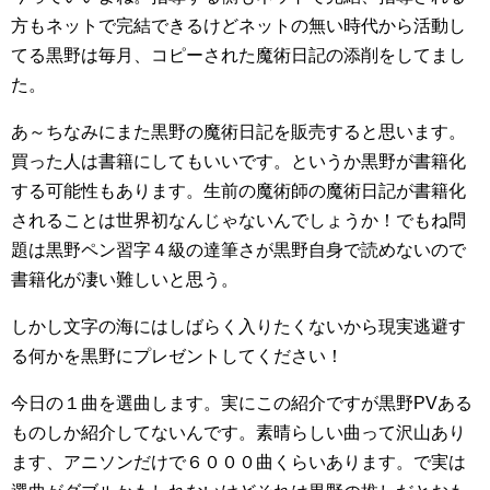
方もネットで完結できるけどネットの無い時代から活動し
てる黒野は毎月、コピーされた魔術日記の添削をしてまし
た。
あ～ちなみにまた黒野の魔術日記を販売すると思います。
買った人は書籍にしてもいいです。というか黒野が書籍化
する可能性もあります。生前の魔術師の魔術日記が書籍化
されることは世界初なんじゃないんでしょうか！でもね問
題は黒野ペン習字４級の達筆さが黒野自身で読めないので
書籍化が凄い難しいと思う。
しかし文字の海にはしばらく入りたくないから現実逃避す
る何かを黒野にプレゼントしてください！
今日の１曲を選曲します。実にこの紹介ですが黒野PVある
ものしか紹介してないんです。素晴らしい曲って沢山あり
ます、アニソンだけで６０００曲くらいあります。で実は