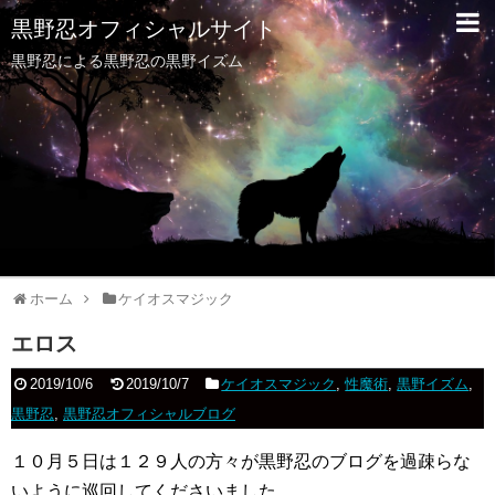
黒野忍オフィシャルサイト
黒野忍による黒野忍の黒野イズム
ホーム
ケイオスマジック
エロス
2019/10/6
2019/10/7
ケイオスマジック
,
性魔術
,
黒野イズム
,
黒野忍
,
黒野忍オフィシャルブログ
１０月５日は１２９人の方々が黒野忍のブログを過疎らな
いように巡回してくださいました。