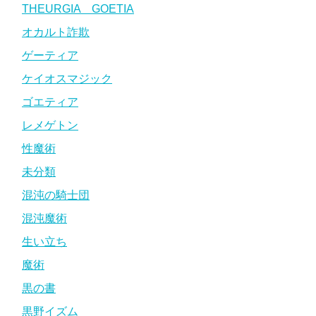
THEURGIA GOETIA
オカルト詐欺
ゲーティア
ケイオスマジック
ゴエティア
レメゲトン
性魔術
未分類
混沌の騎士団
混沌魔術
生い立ち
魔術
黒の書
黒野イズム