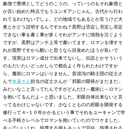
象徴で豊穣としてどうのこうの。っていうのもそれ象徴と
か言い始めた時点でもうユンギアンじゃん。古代から行わ
れてるわけないでしょ。どの地域でもあるとか言うけど大
奥とかどう説明するんですかね？黒野は否定し否定し否定
できない事を書く事が多くそれがアンチに情熱を注ぐよう
ですが、黒野はアンチ上等で書いてます。ロマンを壊すそ
れが黒野ですから酷いと思うなら目覚めたほうが良いで
す。現実はロマン成分で出来てないし、伝説とかそういう
のもだいたいどっかしらで都合よく作られたわけですか
ら、魔術にロマンはいりません。昔混沌の騎士団の従士さ
んで
水蓮さん
担当の従士さんが「邪眼の開発がまだまだ」
みたいなこと言ってたんですがどんだけ～魔術に～ロマン
を抱いてるんだよ～と思いました。邪眼自体出来ないと言
ってるわけじゃないです。少なくとものの邪眼を開発する
修行って４~１０年かかるという事でそれをユーキャンで学
べる手軽さレベルでロマンを抱いていたのでウケました。
今っていいよね。指導する側もネットで完結、指導される