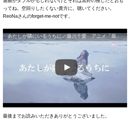
選曲がダブルかもしれないけどそれは黒野の推しだとおも
ってね。空回りしたくない貴方に。聴いてください。
ReoNaさんのforget-me-notです。
あたしが隣にいるうちに／藤川千愛 アニメ『盾の勇者の成り上がり』エンディングテーマ (''The Rising of the Shield Hero'' Ending Theme )
最後までお読みいただきありがとうございました。