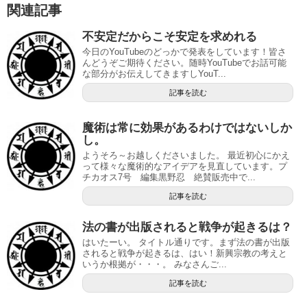
関連記事
不安定だからこそ安定を求めれる
今日のYouTubeのどっかで発表をしています！皆さ
んどうぞご期待ください。随時YouTubeでお話可能
な部分がお伝えしてきますしYouT...
記事を読む
魔術は常に効果があるわけではないしか
し。
ようそろ～お越しくださいました。 最近初心にかえ
って様々な魔術的なアイデアを見直しています。プ
チカオス7号 編集黒野忍 絶賛販売中で...
記事を読む
法の書が出版されると戦争が起きるは？
はいたーい。 タイトル通りです。まず法の書が出版
されると戦争が起きるは、はい！新興宗教の考えと
いうか根拠が・・・。 みなさんご...
記事を読む