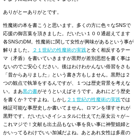
ありがとーありがとです。
性魔術の本を書こうと思います。多くの方に色々なSNSで
応援の御言葉を頂きました。だいたい１００通超えてます
各SNSのDM。性魔術に関して女性が興味があるという事が
解りました。
２１世紀の性魔術の実践
と全く相反するテー
マ（矛盾）を書いていきますが黒野が差別思想を書く事は
ないのでご安心ください。後はわけわかんない俗習をさも
「昔からありました」という書き方もしません。黒野は２
つの観点で執筆をするんですが、１つは歴史背景を考えな
い。まあ
黒の書
がそうといえばそうです。あれにどう歴史
を書くか？ですよね。しかし
２１世紀の性魔術の実践
では
検証可能な事歴史しか書いてません。ロマンを壊すそれが
黒野です。だいたいさイシュタルに仕えてた巫女云々が～
これマジで！文献も出土品もない事を良い事に神聖娼婦と
かいってるわけでいい加減だよね。あとあれ女性は多産の